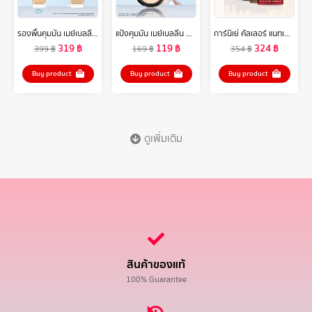
รองพื้นคุมมัน เมย์เบลลีน ฟิต มี แมท แอนด์ พอร์เลส 30 มล.MAYBELLINE FIT ME MATTE AND PORELESS LIQUID FOUNDATION 30 ML.(เครื่องสำอาง,รองพื้น,ครีมรองพื้น,เนื้อแมท)
แป้งคุมมัน เมย์เบลลีน ฟิต มี แมท+พอร์เลส คุมมัน16ชม. 6 กรัม Maybelline FIT ME MATTE+PORELESS POWDER 6 g.(เครื่องสำอาง, แป้งตลับ, แป้งพัฟ)
การ์นิเย่ คัลเลอร์ แนทเชอรัลส์ แพค 6 ชิ้น | Garnier Color Naturals 6 pcs (สีผมยาย้อมผมGarnier Hair Color)
319
฿
119
฿
324
฿
399
฿
169
฿
354
฿
Buy product
Buy product
Buy product
ดูเพิ่มเติม
สินค้าของแท้
100% Guarantee