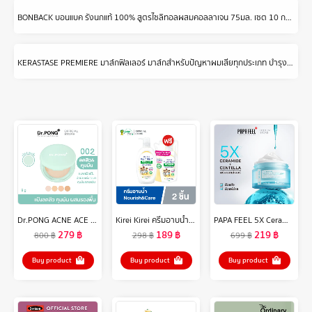
BONBACK บอนแบค รังนกแท้ 100% สูตรไซลิทอลผสมคอลลาเจน 75มล. เซต 10 กล่อง (3ขวด/กล่อง) รวม 30 ขวด
KERASTASE PREMIERE มาส์กฟิลเลอร์ มาส์กสำหรับปัญหาผมเสียทุกประเภท บำรุงผมที่เสียล้ำลึก พร้อมเชื่อมแกนเคราติน ให้กลับมาแข็งแรง 200มล. REPAIRING MASK THAT PROTECTS AGAINST BREAKAGE FOR ALL TYPES OF DAMAGED HAIR 200ML (เคเรสตาส,ผมเสีย,ผมสวย,ผมแข็งแรง)
Dr.PONG ACNE ACE 002 แป้งผสมรองพื้น สูตรลดสิว - ZincPCA - Niacinamide - Tranexamic acid - Tea Tree oil
Kirei Kirei ครีมอาบน้ำ คิเรอิ คิเรอิ Antibacterial Body Wash สูตร Nourish & Care ขวดปั๊ม 500 มล. ฟรี ถุงเติม 400 มล.
PAPA FEEL 5X Ceramide Barrier Moisturizer Gel ปัญหาผิวแห้ง แดง ผื่น คัน ลดปัญหาสิว ที่ช่วยเสริมสร้างเกราะป้องกันผิว มอยเจอร์ไรเซอร์ มอยส์เจอร์ไรเซอร์ 30g - มอยส์เจอไรเซอร์ เหมาะสำหรับผิวทุกรูปแบบ
279
฿
189
฿
219
฿
800
฿
298
฿
699
฿
Buy product
Buy product
Buy product