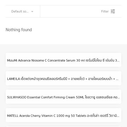
Filter
Nothing found
MizuMi Advance Niosome C Concentrate Serum 30 ml เซรั่มนีโอโซม ซี เข้มข้น 3% ผิวดูกระจ่างใส แข็งแรง ทนต่อมลภาวะและแสงแดด
LAMEILA เซ็ตแต่งหน้าชุดคอนซีลเลอร์ครีมบีบี + อายแชโดว์ + อายไลเนอร์แบบน้ำ + มาสคาร่า + ลิปสติกเนื้อแมท + Kuas Rias 6ชิ้น
SULWHASOO Essential Comfort Firming Cream 50ML โซลวาซู เอสเซนเชียล คอมฟอร์ม เฟิมมิ่ง ครีม กระชับผิวหน้า เนื้อครีมกึ่งเจล เติมความชุ่มชื้นล้ำลึก
MATELL Acerola Cherry Vitamin C 1000 mg 50 Tablets อะเซโรล่า เชอร์รี่ วิตามินซี 1000 มก 50 เม็ด