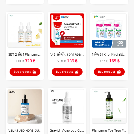
[SET 2 ชิ้น ] Plantnery Vit C Orange & Lemon Bright Complex Intense Serum 30 ml
[มี 3 แพ็คให้เลือก] คอลเกต เซนซิทีฟโปรรีลีฟ ไวท์เทนนิ่ง 110 กรัม Colgate Sensitive Pro Relief Whitening 110g
[แพ็ค 3] Kirei Kirei ครีมอาบน้ำ คิเรอิ คิเรอิ Antibacterial Body Wash สูตร Clean & Protect ถุงเติม Refill 400 มล.
329
฿
139
฿
165
฿
900
฿
518
฿
327
฿
Buy product
Buy product
Buy product
เซรั่มหลุมสิว ผิวกระชับ รูขุมขนเล็กลง The Skin Collection Serum Copper Tripeptide 3% ขนาด 30 ml
Gravich Acnelogy Corrective Serum 30 ml
Plantnery Tea Tree Facial Cleanser 250 ml