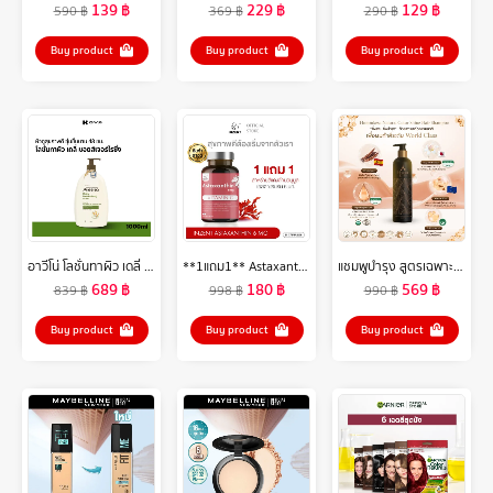
139
฿
229
฿
129
฿
590
฿
369
฿
290
฿
Buy product
Buy product
Buy product
อาวีโน่ โลชั่นทาผิว เดลี่ มอยส์เจอร์ไรซิ่ง โลชั่น 1000 มล. Aveeno Daily Moisturizing Lotion 1000 ml.
**1แถม1** Astaxanthin 6 mg. INZENT แอสต้าแซนทีน สาหร่ายแดง ต้านอนุมูลแอสตาแซนธิน (30 แคปซูล)
แชมพูบำรุง สูตรเฉพาะหอมเกศ(Hommkesa Natural Color Shampoo ขนาด340ml.)
689
฿
180
฿
569
฿
839
฿
998
฿
990
฿
Buy product
Buy product
Buy product