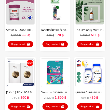
Swisse ASTAXANTHIN + GLUTA สวิสเซ แอสต้าแซนธิน + กลูต้า, 30 เม็ด
แพรอทครีมอาบน้ำ ออยล์อินบาธ ไฮโดร เฟรช 400มล. สีฟ้า [Bundle 2]Parrot Oil In Bath Hydro Fresh 400ML สบู่เหลว Liquid soap
The Ordinary Multi Peptide Serum Hair Density 60ml
886
฿
128
฿
611
฿
1,250
฿
298
฿
1,399
฿
Buy product
Buy product
Buy product
[1แถม1] SKIN1004 Madagascar Centella Watergel Sheet Ampoule Mask กล่องละ 5 แผ่น มาร์กชีทบำรุงผิว สกินวันโอโอโฟว์ จากเกาะมาดากัสการ์
Gaviscon กาวิสคอน ดับเบิ้ล แอคชั่น มิ้นต์ ยาลดกรด กรดไหลย้อน รักษาหลากหลายอาการจากกรดไหลย้อน 12 ซอง 10มล. X 6 กล่อง
นูทรีคอสท์ แอล-ธีอะนีน 200 mg แคปซูล Nutricost L-Theanine /กินร่วมกับ ถั่งเช่า น้ำมันปลา โอเมก้า 3 กระเทียมสกัด กาบา กิงโกะ กรีนที แอล-กลูตามีน วิตามินบี วิตามินซี กรดอะมิโน
390
฿
1,899
฿
489
฿
780
฿
2,520
฿
694
฿
Buy product
Buy product
Buy product