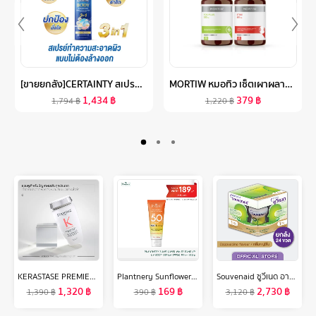
[ขายยกลัง]CERTAINTY สเปรย์ทำความสะอาดผิวแบบไม่ต้องล้างออกเซอร์เทนตี้ ขนาด 350 ML. X6 ขวด
MORTIW หมอทิว เซ็ตเผาผลาญ 30 แคปซูล
1,434
฿
379
฿
1,794
฿
1,220
฿
KERASTASE PREMIERE แชมพูสำหรับปัญหาผมเสียทุกประเภท บำรุงล้ำลึก พร้อมเชื่อมแกนเคราติน คืนความแข็งแรงกลับสู่เส้นผมถึง 99% 250มล. PREMIERE SHAMPOO FOR ALL TYPES OF DAMAGED HAIR 250ML (เคเรสตาส,ผมเสีย,ผมทำเคมี,ผมกลับมาสวย,ผมสวย,ผมแข็งแรง,ยาสระผม)
Plantnery Sunflower White Tone Up UV Body Serum SPF50 PA+++ 180 g
Souvenaid ซูวีเนด อาหารสำหรับผู้ที่มีอาการอัลไซเมอร์ระยะเริ่มแรก กลิ่นคาปูชิโน ยกลัง (24 ขวดx125มล.) (อาหารทางการแพทย์)
1,320
฿
169
฿
2,730
฿
1,390
฿
390
฿
3,120
฿