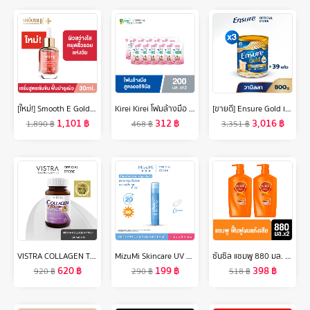
[ใหม่!] Smooth E Gold 24k Glow Booster Anti-Aging Serum 30ml. ลดเลือนริ้วรอยร่องลึก ลดเลือนฝ้าแดดสะสม
Kirei Kirei โฟมล้างมือ คิเรอิ คิเรอิ กลิ่นออริจินอล Original ชนิดถุงเติม 200 ml 12 ถุง
[ขายดี] Ensure Gold เอนชัวร์ โกลด์ กลิ่นวานิลลา 800g 3 กระป๋อง Ensure Gold Vanilla 800g x3
1,101
฿
312
฿
3,016
฿
1,890
฿
468
฿
3,351
฿
VISTRA COLLAGEN TYPE II (30 Caps) วิสทร้า คอลลาเจน ไทพ์ทู ( 30 เม็ด )
MizuMi Skincare UV Lip Glassy Balm 3.5g ลิปบาล์มกันแดด SPF50+ PA++++ ลดปากคล้ำ ปากดูอมชมพู ชุ่มชื้นยาวนาน
ซันซิล แชมพู 880 มล. Sunsilk Shampoo 880 ml. ( ยาสระผม ครีมสระผม แชมพู shampoo ) ของแท้
620
฿
199
฿
398
฿
920
฿
290
฿
518
฿