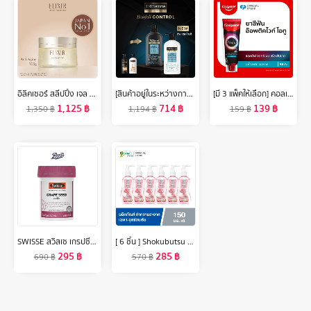
อิลิคเซอร์ สลีปปิ้ง เจล แพ็ค 105ก. (มาสก์ชุ่มชื้น ฟื้นผิวกระชับ)
[สินค้าอยู่ในระหว่างการปรับเปลี่ยนขนาด] เซ็ตเทรซาเม่ แชมพู (x4) & ครีมนวด (x2)TRESemmeShampoo (x4) & Hair Conditioner (x2)
[มี 3 แพ็คให้เลือก] คอลเกต ยาสีฟัน อ๊อพติค ไวท์ โอทู 85 กรัม (อะโรมาติค / พีช ออสแมนตัส) Colgate Optic White O2 85g. (Aromantic / Peach Osmanthus) (ยาสีฟันฟันขาว, Whitening)
1,125
฿
714
฿
139
฿
1,350
฿
1,194
฿
159
฿
SWISSE สวิสเซ เกรปซีด สารสกัดจากเมล็ดองุ่น 60 เม็ด
[ 6 ชิ้น ] Shokubutsu ผลิตภัณฑ์ทำความสะอาดเฉพาะจุดซ่อนเร้น Feminine Cleansing สูตร Daily Gentle Care Shiso Extract & Aloe Vera 150 มล.
295
฿
285
฿
690
฿
570
฿