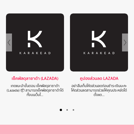
เช็คพัสดุลาซาด้า (LAZADA)
คูปองส่วนลด LAZADA
เกดแนะนำขั้นตอน เช็คพัสดุลาซาด้า
อย่าลืมเก็บโค้ดส่วนลดก่อนชำระเงินนะคะ
(Lazada) 📦 สามารถเช็คพัสดุลาซาด้าได้
โค้ดส่วนลดสามารถช่วยให้คุณประหยัดได้
ทั้งบนเว็บไ…
ตั้งแต…