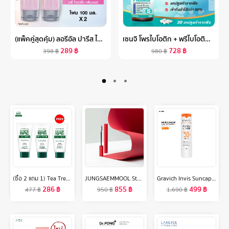
(แพ็คคู่สุดคุ้ม) ลอรีอัล ปารีส ไกลโคลิค-ไบรท์ โกลว์อิ้ง เดลี่ คลีนเซอร์ โฟม 100 มล.X2 (LOREAL GLYCOLIC, จุดด่างดำดูลดเลือน)
เซนจิ โพรไบโอติก + พรีไบโอติก (มีฮาลาล) สูตรซินไบโอติก 30 แคปซูลทำจากพืช PROBIOTIC โพรไบโอติก โปรไบโอติก PREBIOTIC SYNBIOTIC PROBIOTICS ( ZENJI โพรไบโอติก ZENJI PROBIOTIC L
289
฿
728
฿
398
฿
980
฿
(ซื้อ 2 แถม 1) Tea Tree ที ทรี โฟมล้างหน้า ออยล์ คอนโทรล เฟเชียลโฟม 4.8 ออนซ์ Oil Control Facial Foam) 2 Free 1
JUNGSAEMMOOL Style Up Lash Mascara 7g จองแซมมุล สไตล์ อัพ ลาช มาสคาร่า
Gravich Invis Suncap Ultra Light Sunscreen SPF50+ PA++++ 40 g
286
฿
855
฿
499
฿
477
฿
950
฿
1,690
฿