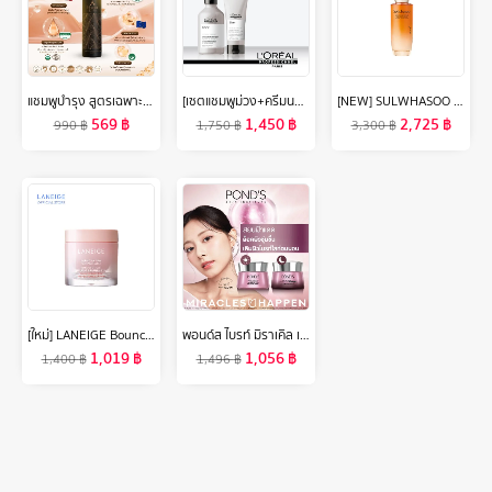
แชมพูบำรุง สูตรเฉพาะหอมเกศ(Hommkesa Natural Color Shampoo ขนาด340ml.)
[เซตแชมพูม่วง+ครีมนวด] L'Oreal Professionnel SERIE EXPERT SILVER แชมพูม่วงดูแลผมสีหม่น 300 มล. & คอนดิชันเนอร์ 200 มล. (L'Oreal Pro,L'Oreal Professional,LOreal Pro,LOreal Professional)
[NEW] SULWHASOO Concentrated Ginseng Rejuvenating Emulsion 125ml. โซลวาซู อิมัลชั่นโสมเกาหลีช่วยลดเลือนริ้วรอย เพิ่มความยืดหยุ่น ฟื้นฟูผิว อิมัลชั่นซัลวาซู (ปรับสูตรใหม่)
569
฿
1,450
฿
2,725
฿
990
฿
1,750
฿
3,300
฿
[ใหม่] LANEIGE Bouncy & Firm Sleeping Mask 60ml ลาเนจ เบาวน์ซี่ แอนด์ เฟิร์ม มาส์กหน้าข้ามคืน ให้ผิวนุ่มเด้ง กระชับ อิ่มน้ำ โกลว์ใส
พอนด์ส ไบรท์ มิราเคิล เซรั่มและครีมหน้าใส สูตรกลางวัน spf30 และกลางคืน ไนอาซอร์ซินอล แพ็ค 4 ชิ้น ( ครีมบำรุงหน้า , มอยเจอร์ไรเซอร์ )
1,019
฿
1,056
฿
1,400
฿
1,496
฿