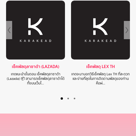
เช็คพัสดุลาซาด้า (LAZADA)
เช็คพัสดุ LEX TH
เกดแนะนำขั้นตอน เช็คพัสดุลาซาด้า
เกดจะมาบอกวิธีเช็คพัสดุ Lex TH ที่สะดวก
(Lazada) 📦 สามารถเช็คพัสดุลาซาด้าได้
และง่ายที่สุดในการติดตามพัสดุของท่าน
ทั้งบนเว็บไ…
คือผ่…