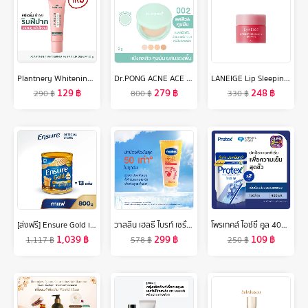
Plantnery Whitening Vegan Lip Serum 10 g
Dr.PONG ACNE ACE 002 แป้งผสมรองพื้น สูตรลดสิว - ZincPCA - Niacinamide - Tranexamic acid - Tea Tree oil
LANEIGE Lip Sleeping Mask Mini Berry 8g ลาเนจ ลิป สลีปปิ้ง มาส์ก มินิ กลิ่นเบอร์รี่ ลิปมันบำรุงปาก สีชมพู ลิปมัน เพิ่มความชุ่มชื้น ริมฝีปากนุ่ม เรียบเนียน
129
฿
279
฿
248
฿
290
฿
800
฿
330
฿
[ส่งฟรี] Ensure Gold เอนชัวร์ โกลด์ กลิ่นกาแฟ 800g 1 กระป๋อง Ensure Gold Coffee 800g x1
วาสลีน เฮลธี ไบรท์ เซรั่มกันแดด ซันแอนด์โพลูชั่น โพรเทคชั่น SPF50+ PA+++ ปกป้องมลภาวะ 300 มล. x2/x6 Vaseline Healthy Bright Serum SPF50 PA+++ Sun + Pollution Protection 300 ml. x2/x6
โพรเทคส์ ไอซ์ซี่ คูล 400 มล. ถุงเติม รวม 2 ถุง ให้ความรู้สึกเย็นสุดขั้ว (เจลอาบน้ำ, สบู่อาบน้ำ) Protex Icy Cool Refill 400ml Total 2 Bags For the
1,039
฿
299
฿
109
฿
1,117
฿
578
฿
250
฿