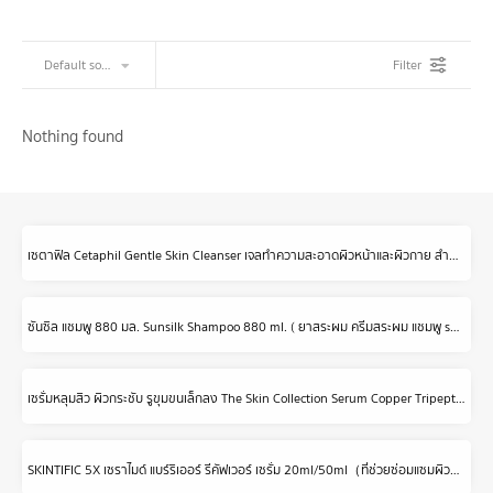
Filter
Nothing found
เซตาฟิล Cetaphil Gentle Skin Cleanser เจลทำความสะอาดผิวหน้าและผิวกาย สำหรับผิวบอบบาง แพ้ง่าย และทุกสภาพผิว 1 Litre.
ซันซิล แชมพู 880 มล. Sunsilk Shampoo 880 ml. ( ยาสระผม ครีมสระผม แชมพู shampoo ) ของแท้
เซรั่มหลุมสิว ผิวกระชับ รูขุมขนเล็กลง The Skin Collection Serum Copper Tripeptide 3% ขนาด 30 ml
SKINTIFIC 5X เซราไมด์ แบร์ริเออร์ รีคัฟเวอร์ เซรั่ม 20ml/50ml（ที่ช่วยซ่อมแซมผิวที่ถูกทำลายอย่างล้ำลึก）