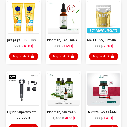
[ลดสูงสุด 50% + โค้ดลดเพิ่ม 20%]นีเวีย เซรั่มบำรุงผิวกาย เอ็กซ์ตร้า ไบรท์ ซูเปอร์ซี+ วิตามิน เซรั่ม SPF 50 PA +++ 320 มล. 2 ชิ้น NIVEA
Plantnery Tea Tree Acne Microbiome Intense Serum 30 ml
MATELL Soy Protein Isolate Plant Based ถั่วเหลือง ซอย โปรตีน ไอโซเลท (Non Whey เวย์ )
418
฿
169
฿
270
฿
558
฿
490
฿
399
฿
Buy product
Buy product
Buy product
Dyson Supersonic™ hair dryer HD15 (Black/Nickel) ไดร์เป่าผม ไดสัน สี ดำ
Plantnery tea tree Set Exclusive First Toner /Intense Serum /Facial Cleanser /First Cleansing Water
🔥 ส่งฟรี! พร้อมส่ง🔥iHERB Tomato Mix Plus Lycopene (30 แคปซูล) มะเขือเทศสกัดเข้มข้น อาหารเสริมบำรุงผิว ฟื้นฟูผิว ต้านริ้วรอย ลดรอยแดง รอยดำ ไลโคปีนสูง ไอเฮิร์บ iherb
489
฿
141
฿
17,900
฿
1,480
฿
399
฿