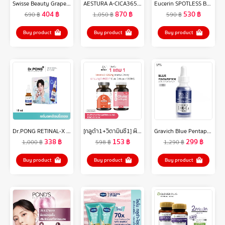
Swisse Beauty Grape Seed 60 TAB สวิสเซ เกรปซีด 60 เม็ด
AESTURA A-CICA365 BLEMISH RELIEF SERUM 40ML เอสทูร่า เอ-ซิก้า365 เบลมมิช* รีลีฟ เซรั่ม ผลิตภัณฑ์บำรุงผิวหน้า
Eucerin SPOTLESS BRIGHTENING SKIN TONE PERFECTING BODY LOTION 250 ML ยูเซอริน สปอตเลส ไบรท์เทนนิ่ง สกิน โทน เพอร์เฟคติ้ง บอดี้ โลชั่น 250 มล.
404
฿
870
฿
530
฿
690
฿
1,050
฿
590
฿
Buy product
Buy product
Buy product
Dr.PONG RETINAL-X TIMELESS ANTI-AGING SERUM เซรั่มลดเลือนริ้วรอย
[กลูต้า1+วิตามินซี1] ผิวเนียน+ป้องกันUV เสริมภูมิ ดูแลผิว ปรับผิวกระจ่างใส ผิว ใส อินเซ้นส์ INZENT ส่งฟรี
Gravich Blue Pentapeptide Activator Serum 30 ml
338
฿
153
฿
299
฿
1,000
฿
598
฿
1,290
฿
Buy product
Buy product
Buy product