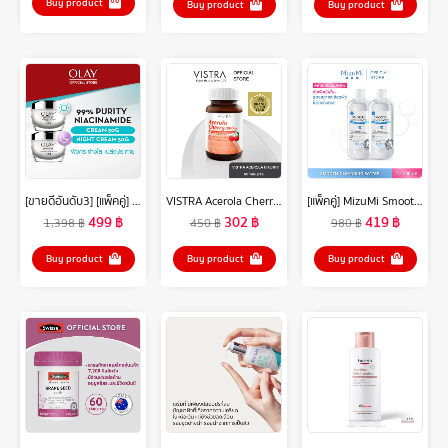
Buy product
Buy product
Buy product
[ขายดีอันดับ3] [แพ็คคู่] โอเลย์ ลูมินัส ไลท์ เพอร์เฟคติ้ง เดย์ครีม 50 กรัม. + ไนท์ครีม 50 กรัม. ไนอะซินาไมด์ กระจ่างใส สกินแคร์ Olay Luminous Light Perfecting Day SPF 15 PA++ 50G + Night Cream 50G
VISTRA Acerola Cherry 1000 mg & Citrus Bioflavonoids Plus - วิสทร้า อะเซโรลาเชอรี่ 1000 มก. & ซิตรัส ไบโอฟลาโวนอยด์ พลัส ( 45 เม็ด )
[แพ็คคู่] MizuMi Smooth Cleansing Water 500ml คลีนซิ่งวอเตอร์ สลายเมคอัพ สัมผัสนุ่มลื่น ปกป้องการเกิดริ้วรอย ผิวแพ้ง่าย
499
฿
302
฿
419
฿
1,398
฿
450
฿
980
฿
Buy product
Buy product
Buy product