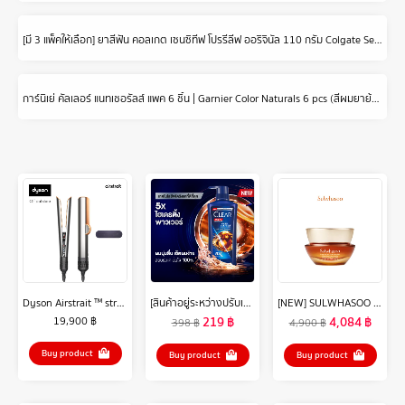
[มี 3 แพ็คให้เลือก] ยาสีฟัน คอลเกต เซนซิทีฟ โปรรีลีฟ ออริจินัล 110 กรัม Colgate Sensitive Pro Relief Original Toothpaste 110g
การ์นิเย่ คัลเลอร์ แนทเชอรัลส์ แพค 6 ชิ้น | Garnier Color Naturals 6 pcs (สีผมยาย้อมผมGarnier Hair Color)
Dyson Airstrait ™ straightener (Bright Nickel/Rich Copper) เครื่องหนีบผม
[สินค้าอยู่ระหว่างปรับเปลี่ยนขนาด] เคลียร์ เมน 3in1 แชมพู บอดี้วอช แอ็คทีฟคูล สำหรับผู้ชาย เพื่อเส้นผม หนังศีรษะ และผิวกาย 390 มล. x2 Clear Men 3in
[NEW] SULWHASOO Concentrated Ginseng Rejuvenating Cream 30ML โซลวาซู ครีมบำรุงผิวหน้า ลดเลือนริ้วรอย ผิวแน่นกระชับ ผิวแข็งแรง
219
฿
4,084
฿
19,900
฿
398
฿
4,900
฿
Buy product
Buy product
Buy product