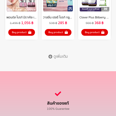
พอนด์ส ไบรท์ มิราเคิล เซรั่มและครีมหน้าใส สูตรกลางวัน spf30 และกลางคืน ไนอาซอร์ซินอล แพ็ค 4 ชิ้น ( ครีมบำรุงหน้า , มอยเจอร์ไรเซอร์ )
วาสลีน เฮลธี ไบรท์ กลูต้า-ไฮยา เซรั่ม เบิสท์ โลชั่น 300 มล. แพ็คคู่ Vaseline Healthy Bright Gluta-Hya Serum Burst Lotion 300 ml. Twin
Clover Plus Bilberry and Marigold Complex บิลเบอร์รี่ แอนด์ แมรี่โกลด์ คอมเพล็กซ์ (30 แคปซูล X2) แถม มัลติบี 7 แคปซูล (อาหารเสริม)
1,056
฿
285
฿
368
฿
1,496
฿
538
฿
900
฿
Buy product
Buy product
Buy product
ดูเพิ่มเติม
สินค้าของแท้
100% Guarantee