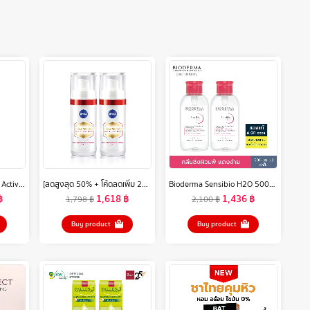
SULWHASOO First Care Activating Serum VI 90ml. โซลวาซู เซรั่มลดเลือนริ้วรอยเพื่อผิวอ่อนเยาว์ กระชับผิวหน้า ให้ผิวนุ่มชุ่มชื้น เซรั่มเกาหลีซัลวาซู
[ลดสูงสุด 50% + โค้ดลดเพิ่ม 20%]นีเวีย ลูมินัส630 แอนตี้สปอต 2-อิน-1 แอนตี้-เอจ แอนด์ สปอต เซรั่ม 30 มล. 2ชิ้น NIVEA
Bioderma Sensibio H2O 500ml x 2 ฝาปั๊ม (Twin Pack) คลีนซิ่งเช็ดทำความสะอาดผิวหน้า สำหรับผิวแพ้ ระคายง่าย
฿
1,618
฿
1,436
฿
1,798
฿
2,100
฿
Buy product
Buy product