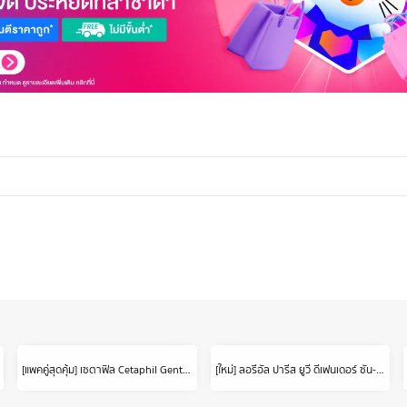
[แพคคู่สุดคุ้ม] เซตาฟิล Cetaphil Gentle Skin Cleanser เจลทำความสะอาดผิวหน้าและผิวกาย สำหรับผิวบอบบาง แพ้ง่าย และทุกสภาพผิว 1 liter 2 ขวด
[ใหม่] ลอรีอัล ปารีส ยูวี ดีเฟนเดอร์ ซัน-รีแพร์ อินวิซิเบิ้ล เซรั่ม 30 มล. (L’OREAL PARIS UV DEFENDER SUN- REPAIR INVISIBLE SERUM 30ML, loreal กันแดด, ครีมกันแดด, กันแดด, ครีมกันแดดหน้า)