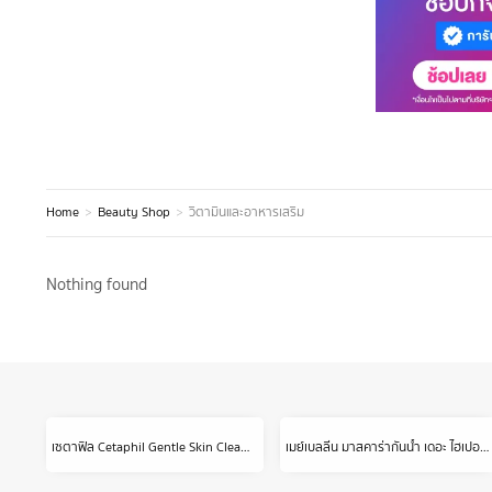
Home
Beauty Shop
วิตามินและอาหารเสริม
You are here:
Nothing found
เซตาฟิล Cetaphil Gentle Skin Cleanser เจลทำความสะอาดผิวหน้าและผิวกาย สำหรับผิวบอบบาง แพ้ง่าย และทุกสภาพผิว 1 Litre.
เมย์เบลลีน มาสคาร่ากันน้ำ เดอะ ไฮเปอร์เคิร์ล 9.2 มล.MAYBELLINE THE HYPERCURL WATERPROOF MASCARA 9.2 ml(เครื่องสำอาง, มาสคาร่า, มาสคาร่ากันน้ำ)