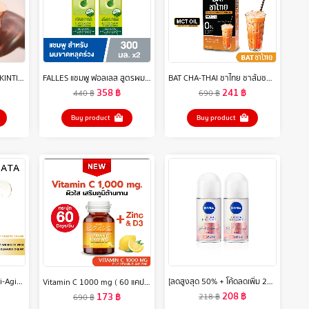
【ANNTONIA'S PICK】SKINTIFIC Perfect Stay Velvet Matte Cushion สีฟ้า คุชชั่น ให้การปกปิด แมตต์ติดทนตลอดวัน รองพื้น
FALLES แชมพู ฟอลเลส สูตรผมหนานุ่มแข็งแรง 300 มล 2 ขวด
BAT CHA-THAI ชาไทย ชาส้มชงผอม คุมหิว อิ่มนาน ควบคุมน้ำหนัก
358
฿
241
฿
440
฿
690
฿
Buy product
Buy product
KAGARY 5X Retinol Anti-Aging Moisturizer Gel 30g เรตินอล ครีม ครีมทาหน้า ครีมทาผิว
[ลดสูงสุด 50% + โค้ดลดเพิ่ม 20%]นีเวีย เอ็กซ์ตร้า ไบรท์ พรีเมียม ฟราแกรนซ์ เวลเว็ท โรแมนซ์ พีโอนี โรลออน 50มล. 2 ชิ้น NIVEA
Vitamin C 1000 mg ( 60 แคปซูล) Tomin™ วิตามินซี พลัส วิตามินดี ซิงก์ เสริมภูมิ แข็งแรง ลดป่วย ผิวดี
208
฿
173
฿
218
฿
690
฿