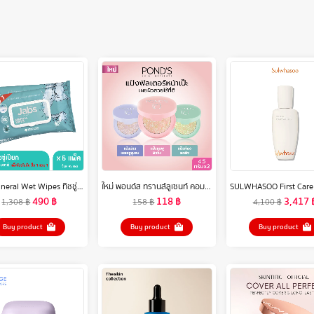
Jabs Mineral Wet Wipes ทิชชู่เปียก สูตรน้ำแร่ธรรมชาติ 45 แผ่น x 6 (1 แถม 1)
ใหม่ พอนด์ส ทรานส์ลูเซนท์ คอมแพค พาวเดอร์ (แป้งตลับ) แป้งฟิลเตอร์หน้าเป๊ะ คุมมันติดทน 12 ชม. ใช้ได้ทุกสีผิว 4.5ก แพ็คคู่ (เลือกสูตรด้านใน)
490
฿
118
฿
3,417
1,308
฿
158
฿
4,100
฿
Buy product
Buy product
Buy product