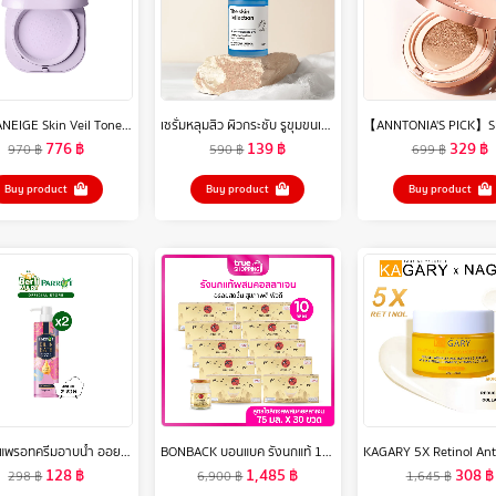
[ใหม่] LANEIGE Skin Veil Tone-Up Powder 7g
เซรั่มหลุมสิว ผิวกระชับ รูขุมขนเล็กลง The Skin Collection Serum Copper Tripeptide 3% ขนาด 30 ml
776
฿
139
฿
329
฿
970
฿
590
฿
699
฿
Buy product
Buy product
Buy product
[2 ขวด]แพรอทครีมอาบน้ำ ออยล์อินบาธ เลิฟลี่ ยัง 400มล. [Bundle 2]Parrot Oil In Bath Oil Lovely Young 400 ML สบู่เหลว Liquid soap
BONBACK บอนแบค รังนกแท้ 100% สูตรไซลิทอลผสมคอลลาเจน 75มล. เซต 10 กล่อง (3ขวด/กล่อง) รวม 30 ขวด
128
฿
1,485
฿
308
฿
298
฿
6,900
฿
1,645
฿