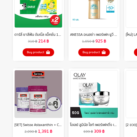
ดาร์ลี่ ยาสีฟัน ดับเบิ้ล แอ็คชั่น 150 กรัม [แพ็ค 3] 2 กล่อง
ANESSA อเนสซ่า เพอร์เฟค ยูวี ซันสกรีน สกินแคร์ มิลค์ NA SPF50+ PA++++ 60 มล. (กันแดดเนื้อน้ำนม บางเบาสบายผิว)
214
฿
925
฿
310
฿
1,050
฿
Buy product
Buy product
[SET] Swisse Astaxanthin + Collagen สวิสเซ เซทผิวไบร์ท อิ่มฟู กระชับ
โอเลย์ ลูมินัส ไลท์ เพอร์เฟคติ้ง เดย์ครีม 50 กรัม. ไนอะซินาไมด์ กระจ่างใส สกินแคร์ Olay Luminous Light Perfecting Day SPF 15 PA++ 50G
1,391
฿
309
฿
2,090
฿
699
฿