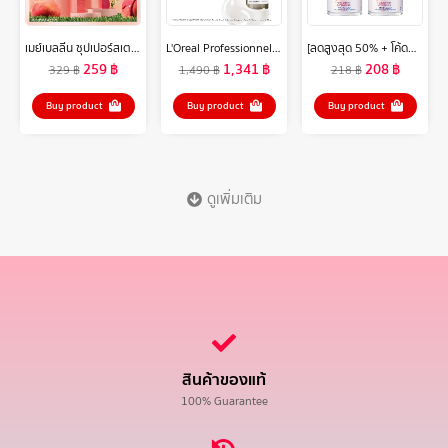
เมย์เบลลีน ซุปเปอร์สเตย์ ไวนิลอิงค์ ฟินิชฉ่ำวาว ติดทนนาน16ชม. 4.2 มล. MAYBELLINE SUPERSTAY VINYL INK LIPSTICK (ลิปติดทน, ลิปกันน้ำ, ลิปสติก)
L'Oreal Professionnel ABSOLUT REPAIR MOLECULAR LEAVE-IN MASK 100ML ลีฟ-อิน ทรีตเมนต์ เนื้อครีมบางเบา บำรุงล้ำลึกถึงชั้นไฟเบอร์ (ลีฟ-อิน ทรีตเมนต์, เสริมแกนผมให้กลับมาแข็งแรง, L'Oreal Pro,L'Oreal Professional,LOreal Pro,LOreal Professional)
[ลดสูงสุด 50% + โค้ดลดเพิ่ม 20%]นีเวียเพิร์ล แอนด์ บิวตี้ โรลออน ระงับกลิ่นกาย สำหรับผู้หญิง 50 มล. 2 ชิ้น NIVEA
259
฿
1,341
฿
208
฿
329
฿
1,490
฿
218
฿
Buy product
Buy product
Buy product
ดูเพิ่มเติม
สินค้าของแท้
100% Guarantee