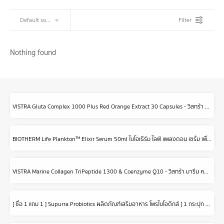
Filter
Nothing found
VISTRA Gluta Complex 1000 Plus Red Orange Extract 30 Capsules - วิสทร้า กลูต้า คอมเพล็กซ์ 1000 พลัส เรด ออเร้นจ์ (30 เม็ด)
BIOTHERM Life Plankton™ Elixir Serum 50ml ไบโอเธิร์ม ไลฟ์ แพลงตอน เซรั่ม เพื่อผิวอ่อนเยาว์ ชุ่มชื้น (เซรั่ม สกินแคร์ แพลงตอน)
VISTRA Marine Collagen TriPeptide 1300 & Coenzyme Q10 - วิสทร้า มารีน คอลลาเจน ไตรเปปไทด์ 1300 แอนด์ โคเอนไซม์ คิวเท็น พลัส (30 เม็ด)
[ ซื้อ 1 แถม 1 ] Supurra Probiotics ผลิตภัณฑ์เสริมอาหาร โพรไบโอติกส์ [ 1 กระปุก 30 แคปซูล ] ตราสุเพอร์ร่า บำรุง