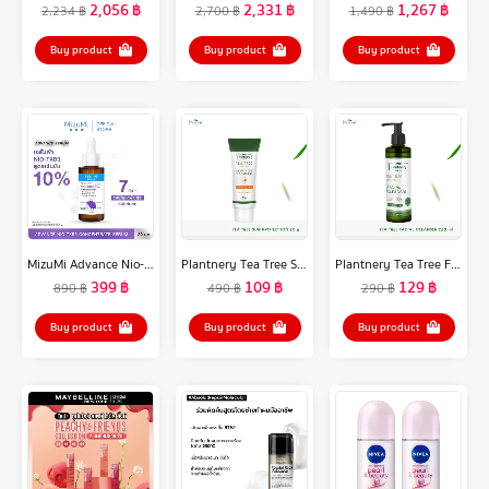
2,056
฿
2,331
฿
1,267
฿
2,234
฿
2,700
฿
1,490
฿
Buy product
Buy product
Buy product
MizuMi Advance Nio-TXB3 Concentrate Serum 30 ml เซรั่มฝ้า สูตรเข้มข้น 10% ลดเลือนฝ้าหนา ฝ้าแดด กระ ที่ฝังลึก ให้จางลง
Plantnery Tea Tree Sunscreen Acne Oil Control SPF 50+ PA++++ 30 g
Plantnery Tea Tree Facial Cleanser 250 ml
399
฿
109
฿
129
฿
890
฿
490
฿
290
฿
Buy product
Buy product
Buy product