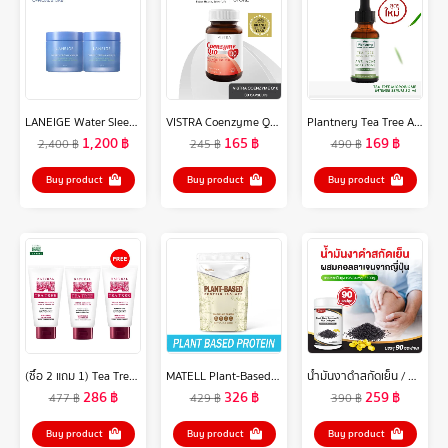
LANEIGE Water Sleeping Mask_EX 70ml 2ชิ้น ลาเนจ วอเตอร์ สลิปปิ้ง มาส์ก อีเอ็กซ์ มาส์กให้ความชุ่มชื้น กระจ่างใส บำรุงผิว
VISTRA Coenzyme Q10 30 mg - วิสทร้า โคเอนไซม์ คิวเท็น 30 มก. ( 30 เม็ด )
Plantnery Tea Tree Acne Microbiome Intense Serum 30 ml
1,200
฿
165
฿
169
฿
2,400
฿
245
฿
490
฿
Buy product
Buy product
Buy product
(ซื้อ 2 แถม 1) Tea Tree ที ทรี โฟมล้างหน้า ไวท์เทนนิ่ง ขนาด 4.8 ออนซ์ Whitening Facial Foam ผิวนุ่มชุ่มชื่น ดูกระจ่างใส 2 Free 1
MATELL Plant-Based Protein Isolate แพลนต์เบสด์ ไอโซเลท โปรตีนพืช 7 ชนิด Non Whey เวย์ 908g
น้ำมันงาดำสกัดเย็น / คอลลาเจนไตรเปปไทด์ (90 ซอฟเจล) แคปซูล น้ำมันงาดำ คอลลาเจน (น้ำมันสกัดเย็น) น้ำมันงาดำ zenji เซนจิ
286
฿
326
฿
259
฿
477
฿
429
฿
390
฿
Buy product
Buy product
Buy product