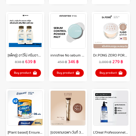
[แพ็คคู่] อาวีโน่ ครีมอาบน้ำ สกิน รีลีฟ บอดี้ วอช 354 มล. x 2 Aveeno Skin Relief Body Wash 354 ml x 2
innisfree No sebum mineral pact (8.5g) อินนิสฟรี โนซีบั่ม มิเนอรัล แพ็ค 8.5 กรัม
Dr.PONG ZERO PORE blurring K-powder แป้งพัฟเบลอรูขุมขน MADE IN KOREA
639
฿
346
฿
279
฿
838
฿
450
฿
1,000
฿
Buy product
Buy product
Buy product
[Plant based] Ensure Gold เอนชัวร์ โกลด์ กลิ่นอัลมอนด์ สูตรโปรตีนธัญพืช 800g 2 กระป๋อง Ensure Gold Plant Based 800gx2
[ของแถมเฉพาะวันที่ 30-31 ต.ค.67 เท่านั้น]ELIXIR เรตินอล พาวเวอร์ ริงเกิล สมูทติ้ง ครีม 15ก. (เรตินอลครีมลดเลือนริ้วรอยร่องลึก)
L'Oreal Professionnel SERIOXYL ADVANCED DENSIFYING SERUM 90ML เซรั่มสำหรับผมขาดร่วง (เซรั่มบำรุงหนังศีรษะ,ผมร่วง,L'Oreal Pro,L'Oreal Professional,LOreal Pro,LOreal Professional)