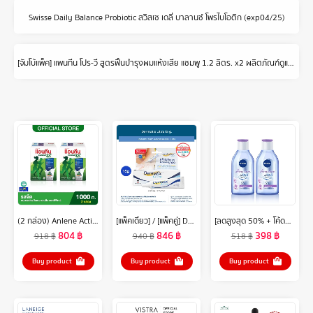
Swisse Daily Balance Probiotic สวิสเซ เดลี่ บาลานซ์ โพรไบโอติก (exp04/25)
[จัมโบ้แพ็ค] แพนทีน โปร-วี สูตรฟื้นบำรุงผมแห้งเสีย แชมพู 1.2 ลิตร. x2 ผลิตภัณฑ์ดูแลผม บํารุงผม Pantene Pro-V Total Damage Care Shampoo 1.2 L. x2
(2 กล่อง) Anlene Actifit 3 แอนลีน แอคติฟิต 3 นมผงพร่องมันเนยแคลเซียมสูงแบบชง รสจืด 1000 กรัม
[แพ็คเดี่ยว] / [แพ็คคู่] Dermatix Ultra Gel เดอร์มาติกซ์ อัลตร้า เจลลดรอยแผลเป็น ขนาด 15 กรัม
[ลดสูงสุด 50% + โค้ดลดเพิ่ม 20%]นีเวีย ไมเซล่า เช็ดเครื่องสำอาง แอคเน่ แคร์ เมคอัพ เคลียร์ 400 มล. 2 ชิ้น NIVEA
804
฿
846
฿
398
฿
918
฿
940
฿
518
฿
Buy product
Buy product
Buy product