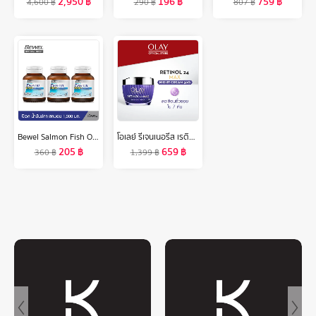
2,950
฿
196
฿
759
฿
4,600
฿
290
฿
807
฿
Bewel Salmon Fish Oil - บีเวลน้ำมันปลาแซลมอน ผสมวิตามินอี มีโอเมก้า 3 (30 เม็ด) (แพค 3 ขวด)
โอเลย์ รีเจนเนอรีส เรตินอล24 แม็กซ์ ไนท์ครีม 50 กรัม. ลดเลือนริ้วรอย สกินแคร์ Olay Regenerist Retinol24 Max Night Cream 50G
205
฿
659
฿
360
฿
1,399
฿