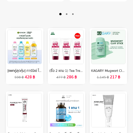
[แพคคู่สุดคุ้ม] การ์นิเย่ ไมเซล่า คลีนซิ่ง วอเตอร์ วิตามินซี 400มลx2 GARNIER MICELLAR CLEANSING WATER VITAMIN C 400MLx2
(ซื้อ 2 แถม 1) Tea Tree ที ทรี โฟมล้างหน้า ไวท์เทนนิ่ง ขนาด 4.8 ออนซ์ Whitening Facial Foam ผิวนุ่มชุ่มชื่น ดูกระจ่างใส 2 Free 1
KAGARY Mugwort Clay Acne Mask Clay Musk 50g มาร์คโคลน มาร์คหน้าเขียว ลดรอยแดง มาสก์โคลน มาร์คหน้า
428
฿
286
฿
217
฿
598
฿
477
฿
1,145
฿