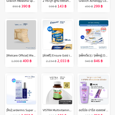
Gravich Melasma Spotless Concentrate Cream 15 g
2 กระปุก ลูทีน ซีแซนทีน ขวด วิตามินบำรุงสายตา Lutein Zinc สารสกัดจากองุ่น บำรุงตา บำรุงสายตา (60 แคปซูล) INZENT ส่งฟรี
Gravich Acnelogy Corrective Cream 50 g
390
฿
143
฿
299
฿
890
฿
598
฿
490
฿
[Welcare Official] Welcare อุปกรณ์พยุงกระดูกสันหลังและเอว Lumbar Support Belt ไซส์ S, M, L, XL และ XXL
[ส่งฟรี] Ensure Gold เอนชัวร์ โกลด์ กลิ่นวานิลลา 800g 2 กระป๋อง Ensure Gold Vanilla 800g x2
[แพ็คเดี่ยว] / [แพ็คคู่] Dermatix Ultra Gel เดอร์มาติกซ์ อัลตร้า เจลลดรอยแผลเป็น ขนาด 15 กรัม
400
฿
2,033
฿
846
฿
1,000
฿
2,234
฿
940
฿
[ใหม่] ardermis Super Concentrate (Gen ll) 30ml เซรั่มไบโอเปปไทด์ ผิวดูอ่อนเยาว์ ด้วย BIOPEPTIDE 35ppm
VISTRA Multivitamins & Minerals Amino - วิสทร้า มัลติวิตามินและมิเนอรัล(30 เม็ด)
ลอรีอัล ปารีส เอลแซฟ ไฮยาลูรอน มอยซ์เจอร์ 72เอช มอยซ์เจอร์ แชมพู + คอนดิชันเนอร์ + เอลแซฟ เอ็กซ์ตรอว์ดินารี่ ออยล์ ออยล์บำรุงผม