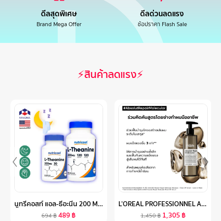
ดีลสุดพิเศษ
ดีลด่วนลดแรง
Brand Mega Offer
ช้อปราคา Flash Sale
⚡สินค้าลดแรง⚡
นูทรีคอสท์ แอล-ธีอะนีน 200 MG แคปซูล NUTRICOST L-THEANINE /กินร่วมกับ ถั่งเช่า น้ำมันปลา โอเมก้า 3 กระเทียมสกัด กาบา กิงโกะ กรีนที แอล-กลูตามีน วิตามินบี วิตามินซี กรดอะมิโน
L'OREAL PROFESSIONNEL ABSOLUT REPAIR MOLECULAR RINSE-OFF SERUM 250ML ทรีตเมนต์เซรั่มแบบล้างออก คืนความแข็งแรงสู่เส้นผมได้ทันที (ทรีตเมนต์เซรั่มแบบล้างออก, คืนความแข็งแรงสู่เส้นผม, L'OREAL PRO,L'OREAL PROFESSIONAL,LOREAL PRO,LOREAL PROFESSIONAL)
489
฿
1,305
฿
694
฿
1,450
฿