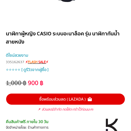
นาฬิกาผู้หญิง CASIO ระบบอะนาล็อค รุ่น นาฬิกากันน้ำ
สายหนัง
ดีไซน์สวยงาม
335162637
⚡
FLASH
SALE
⚡
⭐⭐⭐⭐⭐ [ ดูรีวิวจากผู้ซื้อ ]
1,000
฿
900
฿
ซื้อพร้อมส่วนลด ( LAZADA )
📌
ส่วนลดมีจำกัด กดใส่ตะกร้าไว้ก่อนนะคะ
คืนสินค้าฟรี ภายใน 30 วัน
จัดจำหน่ายโดย: ร้านค้าทางการ