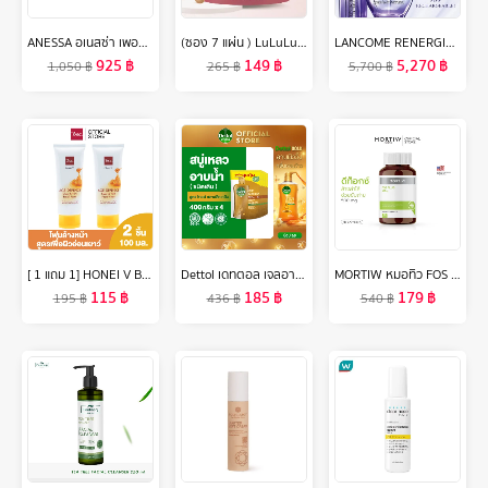
ANESSA อเนสซ่า เพอร์เฟค ยูวี ซันสกรีน สกินแคร์ มิลค์ NA SPF50+ PA++++ 60 มล. (กันแดดเนื้อน้ำนม บางเบาสบายผิว)
(ซอง 7 แผ่น ) LuLuLun Precious Balance Face mask ลูลูลูน แผ่นมาสก์หน้า สูตรปรับสมดุลผิว อ่อนเยาว์ พรีเชียส บาลานซ์
LANCOME RENERGIE H.C.F. TRIPLE SERUM 50 ML ลังโคมเซรั่มผสาน 3 พลัง ป้องกันริ้วรอยแห่งวัยในหนึ่งเดียว (เซรั่ม ลังโคม ริ้วรอย ไฮยา วิตซี)
925
฿
149
฿
5,270
฿
1,050
฿
265
฿
5,700
฿
[ 1 แถม 1] HONEI V BSC AGE DEFENCE CLEAR ANDFIRM FACIAL FOAM โฟมล้างหน้าสูตรเพื่อผิวแลดูอ่อนเยาว์ ฟองโฟมหนานุ่ม ทำความสะอาดผิวหน้าได้อย่างหมดจด ปริมาณ 100 มล.X2
Dettol เดทตอล เจลอาบน้ำแบบถุงเติม สบู่เหลวเดทตอล แอนตี้แบคทีเรีย ถุงเติม 400มล.X4 (เลือกสูตรด้านใน)
MORTIW หมอทิว FOS PLUS ดีท็อก ขับถ่าย ท้องผูก ปรับสมดุลการขับถ่าย detox ขับของเสียออกจากร่างกาย เอฟโอเอส พลัส 30 แคปซูล 500 mg.
115
฿
185
฿
179
฿
195
฿
436
฿
540
฿