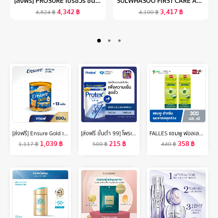
[ส่งฟรี] PROSURE โปรชัวร์ ชนิดน้ำ กลิ่นวานิลลา 220ML 24 ขวด PROSURE LIQUID VANILLA 220ML X24 สำหรับผู้ป่วยมะเร็ง
SULWHASOO FIRST CARE ACTIVATING SERUM VI 90ML. โซลวาซู เซรั่มลดเลือนริ้วรอยเพื่อผิวอ่อนเยาว์ กระชับผิวหน้า ให้ผิวนุ่มชุ่มชื้น เซรั่มเกาหลีซัลวาซู
4,342
฿
3,417
฿
4,824
฿
4,100
฿
[ส่งฟรี] Ensure Gold เอนชัวร์ โกลด์ กลิ่นกาแฟ 800g 1 กระป๋อง Ensure Gold Coffee 800g x1
[ส่งฟรี ขั้นต่ำ 99] โพรเทคส์ ไอซ์ซี่ คูล ถุงเติม 400 มล. รวม 4 ถุง ให้ความรู้สึกเย็นสดชื่นสุดขั้ว (เจลอาบน้ำ, สบู่อาบน้ำ) Protex Icy Cool Refill 400ml Total 4 Bags For the Power of Cooliness (Shower Gel, Body Wash)
FALLES แชมพู ฟอลเลส สูตรผมหนานุ่มแข็งแรง 300 มล 2 ขวด
1,039
฿
215
฿
358
฿
1,117
฿
500
฿
440
฿