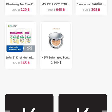
Plantnery Tea Tree Facial Cleanser 250 ml
MOLECULOGY STARTER SOFT CREAM โมเลกุลโลจี้ สตาร์ทเตอร์ ซอฟท์ ครีม
Clear nose เคลียร์โนส แอคเน่ แคร์ โซลูชั่น เซรั่ม 100 มล.
129
฿
640
฿
398
฿
290
฿
690
฿
890
฿
[แพ็ค 3] Kirei Kirei ครีมอาบน้ำ คิเรอิ คิเรอิ Antibacterial Body Wash สูตร Nourish & Care ถุงเติม Refill 400 มล.
NEW Sulwhasoo Perfecting Cushion SPF 50+/PA+++ คุชชั่นเนรมิตผิวสวย ปกปิด ติดทนตลอดวัน
165
฿
2,500
฿
327
฿