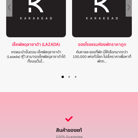
เช็คพัสดุลาซาด้า (LAZADA)
จองโรงแรมห้องพักราคาถูก
เกดแนะนำขั้นตอน เช็คพัสดุลาซาด้า
ค้นหาและจองที่พัก มีให้เลือกมากกว่า
(Lazada) 📦 สามารถเช็คพัสดุลาซาด้าได้
100,000 แห่งทั่วโลก ไปเช็คราคาเพื่อหาที่
ทั้งบนเว็บไ…
พักท…
สินค้าของแท้
100% Guarantee