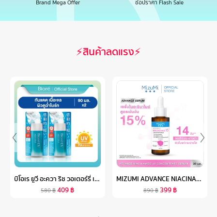
Brand Mega Offer
ช้อปราคา Flash Sale
⚡สินค้าลดแรง⚡
บิโอเร ยูวี อะควา ริช วอเตอร์รี่ เจล 90มล X 2 BIORE UV AQUA RICH WATERY GEL SPF50+ PA++++ 90ML X 2
MIZUMI ADVANCE NIACINAMIDE 15 CONCENTRATE SERUM 30 ML เซรั่มไนอะซินาไมด์ สูตรเข้มข้น 15% ลดเลือนจุดด่างดำ ความหมองคล้ำ รอยแดง รอยดำที่ฝังลึก
409
฿
399
฿
580
฿
890
฿