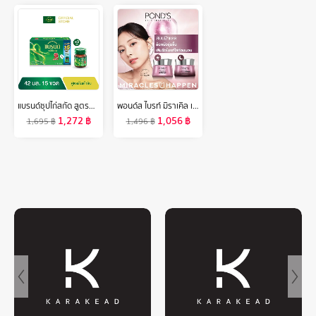
แบรนด์ซุปไก่สกัด สูตรต้นตำรับ 42 มล. แพค 15 ขวด x 3 แพค (45 ขวด) (BEC)
พอนด์ส ไบรท์ มิราเคิล เซรั่มและครีมหน้าใส สูตรกลางวัน spf30 และกลางคืน ไนอาซอร์ซินอล แพ็ค 4 ชิ้น ( ครีมบำรุงหน้า , มอยเจอร์ไรเซอร์ )
1,272
฿
1,056
฿
1,695
฿
1,496
฿