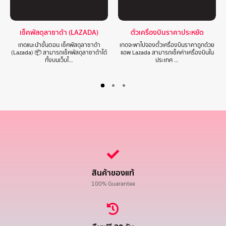
เช็คพัสดุลาซาด้า (LAZADA)
ตั๋วเครื่องบินราคาประหยัด
เกดแนะนำขั้นตอน เช็คพัสดุลาซาด้า
เกดจะพาไปจองตั๋วเครื่องบินราคาถูกด้วย
(Lazada) 📦 สามารถเช็คพัสดุลาซาด้าได้
แอพ Lazada สามารถเช็คค่าเครื่องบินใน
ทั้งบนเว็บไ…
ประเทศ …
สินค้าของแท้
100% Guarantee