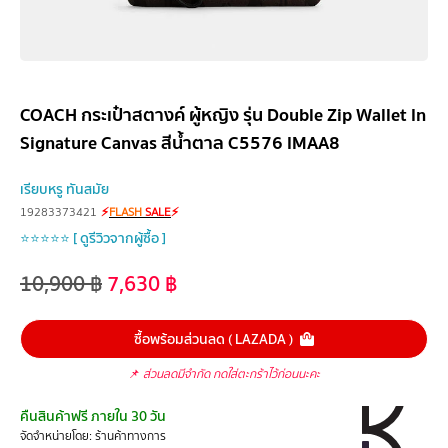
COACH กระเป๋าสตางค์ ผู้หญิง รุ่น Double Zip Wallet In
Signature Canvas สีน้ำตาล C5576 IMAA8
เรียบหรู ทันสมัย
19283373421
⚡
FLASH
SALE
⚡
⭐⭐⭐⭐⭐ [ ดูรีวิวจากผู้ซื้อ ]
10,900
฿
7,630
฿
ซื้อพร้อมส่วนลด ( LAZADA )
📌
ส่วนลดมีจำกัด กดใส่ตะกร้าไว้ก่อนนะคะ
คืนสินค้าฟรี ภายใน 30 วัน
จัดจำหน่ายโดย: ร้านค้าทางการ