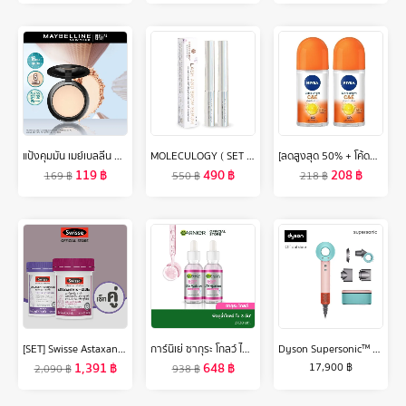
แป้งคุมมัน เมย์เบลลีน ฟิต มี แมท+พอร์เลส คุมมัน16ชม. 6 กรัม Maybelline FIT ME MATTE+PORELESS POWDER 6 g.(เครื่องสำอาง, แป้งตลับ, แป้งพัฟ)
MOLECULOGY ( SET 2 ชิ้น ) Lash and Brow Serum ผลิตภัณฑ์บำรุงขนตาและขนคิ้ว แพ็คคู่ 2 ชิ้น (ขนาด 3.5 กรัม)
[ลดสูงสุด 50% + โค้ดลดเพิ่ม 20%]นีเวีย เอ็กซ์ตร้า ไบรท์ ซีแอนด์อี โรลออน 50 มล. 2 ชิ้น NIVEA
119
฿
490
฿
208
฿
169
฿
550
฿
218
฿
[SET] Swisse Astaxanthin + Collagen สวิสเซ เซทผิวไบร์ท อิ่มฟู กระชับ
การ์นิเย่ ซากุระ โกลว์ ไฮยาลูรอน บูสเตอร์ เซรั่ม 30 มล.x2 GARNIER SERUM 30ML X2 เซรั่มหน้าใส เซรั่มบำรุงผิวหน้า
Dyson Supersonic™ hair dryer HD15 (Ceramic Pop) ไดร์เป่าผม สีเซรามิก ป็อบ
1,391
฿
648
฿
17,900
฿
2,090
฿
938
฿