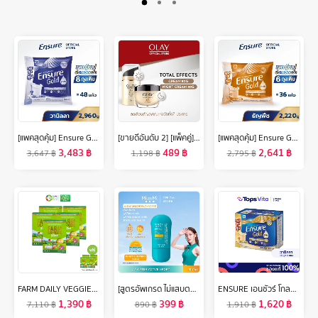
[แพคสุดคุ้ม] Ensure Gold เอนชัวร์ โกลด์ กลิ่นวานิลลา แบบถุงเติม 2,960g Ensure Gold Vanilla Sachet 2,960g
[ขายดีอันดับ 2] [แพ็คคู่] โอเลย์ โททัล เอฟเฟ็คส์ 7 อิน 1 เดย์ครีม 50 กรัม. + ไนท์ครีม 50 กรัม. ไนอะซินาไมด์ ลดเลือนริ้วรอย สกินแคร์ Olay Total Effects 7in1 Day Cream SPF 15 50G + Night Cream 50G
[แพคสุดคุ้ม] Ensure Gold เอนชัวร์ โกลด์ กลิ่นธัญพืช แบบถุงเติม 2,220g Ensure Gold Wheat Sachet 2,220g
3,483
฿
489
฿
2,641
฿
3,647
฿
1,198
฿
2,795
฿
FARM DAILY VEGGIEฟาร์ม เดลี่ เวจจี้ พลัส ผลิตภัณฑ์เสริมอาหารผงผักผลไม้รวม 29 ชนิด ไฟเบอร์สูง (5 แถม 4) #128934
[สูตรอัพเกรด ไม่แสบตา เนื้อบางเบา] MizuMi UV Water Active Sport 40g กันแดดรุ่นสปอร์ต กันน้ำ คุมมัน กันเหงื่อ
ENSURE เอนชัวร์ โกลด์ อาหารสูตรครบถ้วน กลิ่นวานิลลา 1480 กรัม
1,390
฿
399
฿
1,620
฿
7,110
฿
890
฿
1,910
฿