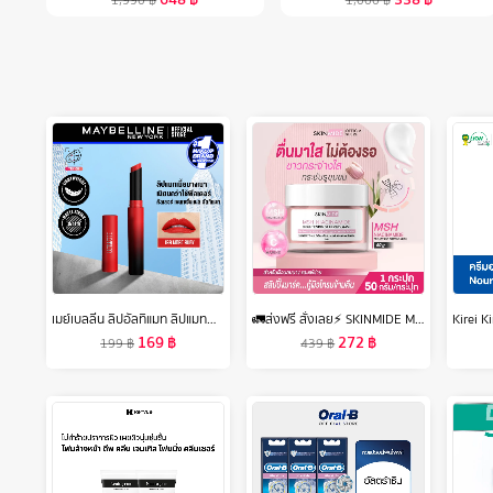
เมย์เบลลีน ลิปอัลทิแมท ลิปแมทผสมเบลอลิ่งเจล เนียนกว่าใช้ฟิลเตอร์ 1.7ก.Ultimatte by Color Sensational Lipstick 1.7g
🚛ส่งฟรี สั่งเลย⚡ SKINMIDE MSH NIACINAMIDE BRIGHTENING SLEEPING MASK 50g สลีปปิ้งมาส์ค กู้ผิวโกลว์ อมชมพู บูสต์ผิวใสชั่วข้ามคืน
169
฿
272
฿
199
฿
439
฿