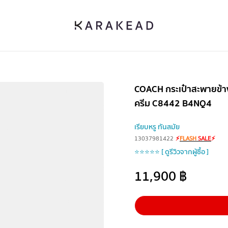
COACH กระเป๋าสะพายข้าง 
ครีม C8442 B4NQ4
เรียบหรู ทันสมัย
13037981422
⚡
FLASH
SALE
⚡
⭐⭐⭐⭐⭐ [ ดูรีวิวจากผู้ซื้อ ]
11,900
฿