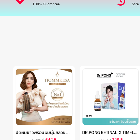
100% Guarantee
Safe
ปิดผมขาวพร้อมผมนุ่มสลวย ด้วยสารสกัดธรรมชาติจากผลไม้ (แบบขวด ขนาด300ML) ราคา990บาท
DR.PONG RETINAL-X TIMELESS ANTI-AGING SERUM เซรั่มลดเลือนริ้วรอย
648
฿
338
฿
1,990
฿
1,000
฿