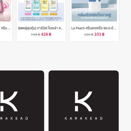
พอนด์ส ไบรท์ มิราเคิล เดย์ ครีม spf30 ไนอาซอร์ซินอล 45 ก. ( cream , ครีมบำรุงหน้า , ครีมทาหน้า , มอยเจอร์ไรเซอร์ )
[แพคคู่สุดคุ้ม] การ์นิเย่ ไมเซล่า คลีนซิ่ง วอเตอร์ วิตามินซี 400มลx2 GARNIER MICELLAR CLEANSING WATER VITAMIN C 400MLx2
La Peach ครีมลดเหงื่อ และระงับกลิ่นกาย กลิ่น Original LaPeach ลาพีช
428
฿
103
฿
598
฿
200
฿