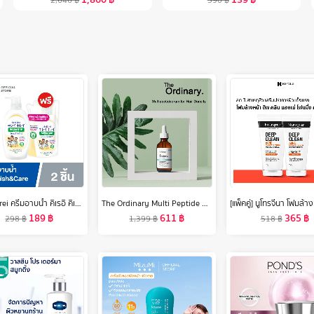
Kirei Kirei ครีมอาบน้ำ คิเรอิ คิเรอิ Antibacterial Body Wash สูตร Nourish & Care ขวดปั๊ม 500 มล. ฟรี ถุงเติม 400 มล.
The Ordinary Multi Peptide Serum Hair Density 60ml
189
฿
611
฿
365
฿
298
฿
1,399
฿
518
฿