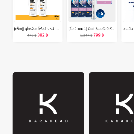
[แพ็คคู่] นูโทรจีนา โฟมล้างหน้า ดีพ คลีน เจนเทิล โฟมมิ่ง คลีนเซอร์ 150 ก. x 2 Neutrogena Deep Clean Gentle Foaming Cleanser 150 g. x 2, โฟมล้างหน้า วิปโฟมอะมิโน, 8% Amino Acid, ทำความสะอาดล้ำลึก, อ่อนโยน ไม่ทำร้ายปราการผิว ไม่แห้งตึง
[ซื้อ 2 แถม 1] Oral-B ออรัลบี หัวแปรงสีฟันไฟฟ้า อัลตร้าธิน ขนแปรงนุ่ม 2 ชิ้น x3 Brush Head Refills Ultrathin Bristles Gum Care 2 refills x3
382
฿
799
฿
478
฿
1,347
฿