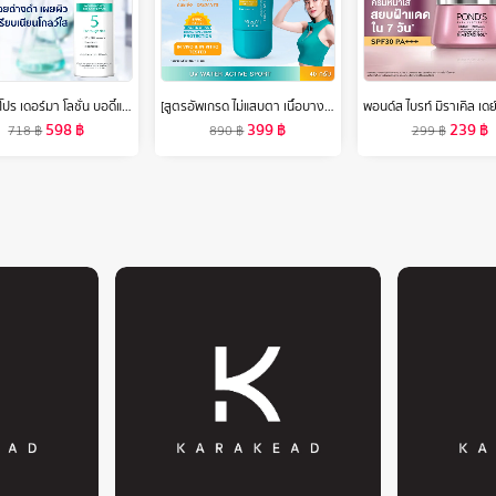
วาสลีน โปร เดอร์มา โลชั่น บอดี้แอมพูล เข้มข้นเหมือนเซรั่มผิวหน้า 250 มล. Vaseline Proderma Body Lotion 250 ml.
[สูตรอัพเกรด ไม่แสบตา เนื้อบางเบา] MizuMi UV Water Active Sport 40g กันแดดรุ่นสปอร์ต กันน้ำ คุมมัน กันเหงื่อ
598
฿
399
฿
239
฿
718
฿
890
฿
299
฿