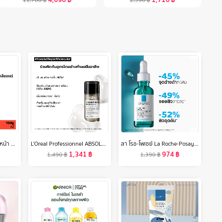
[แพ็คคู่] นูโทรจีนา โฟมล้างหน้า ดีพ คลีน แอคเน่ โฟมมิ่ง คลีนเซอร์ 150 ก. x 2 Neutrogena Deep Clean Acne Foaming Cleanser 150g. x 2, โฟมล้างหน้า วิปโฟมอะมิโน, Salicylic Acid + IPMP, ลดการเกิดสิวใหม่ ลดการอุดตัน ลดความมันส่วนเกิน
L'Oreal Professionnel ABSOLUT REPAIR MOLECULAR LEAVE-IN MASK 100ML ลีฟ-อิน ทรีตเมนต์ เนื้อครีมบางเบา บำรุงล้ำลึกถึงชั้นไฟเบอร์ (ลีฟ-อิน ทรีตเมนต์, เสริมแกนผมให้กลับมาแข็งแรง, L'Oreal Pro,L'Oreal Professional,LOreal Pro,LOreal Professional)
ลา โรช-โพเซย์ La Roche-Posay EFFACLAR SERUM สลายสิวอุดตันที่ต้นตอ 30ml.(เซรั่มบำรุงผิวหน้า เซรั่มช่วยลดปัญหาสิว)
1,341
฿
974
฿
1,490
฿
1,390
฿