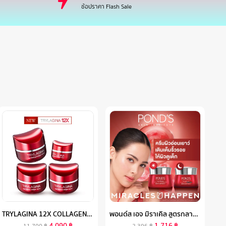
ช้อปราคา Flash Sale
TRYLAGINA 12X COLLAGEN ไตรลาจิน่า คอลลาเจน 12X เซรั่มคืนความอ่อนเยาว์ครบ 5 มิติ 3 กระปุก ฟรี ขนาดพกพา
พอนด์ส เอจ มิราเคิล สูตรกลางวันและกลางคืน เฮ็กซิล-เรตินอล 45 ก. ( มอยเจอร์ไรเซอร์ , ครีมทาหน้า , MOISTURIZER , เรตินอล )
4,090
฿
1,716
฿
11,700
฿
2,396
฿