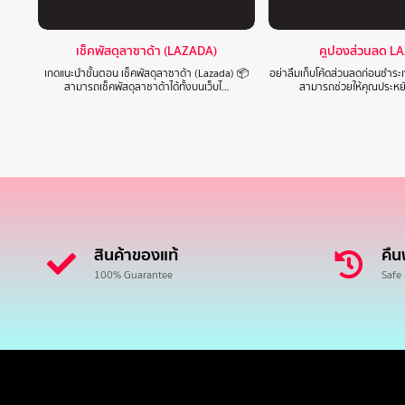
เช็คพัสดุลาซาด้า (LAZADA)
คูปองส่วนลด L
เกดแนะนำขั้นตอน เช็คพัสดุลาซาด้า (Lazada) 📦
อย่าลืมเก็บโค้ดส่วนลดก่อนชำระเ
สามารถเช็คพัสดุลาซาด้าได้ทั้งบนเว็บไ…
สามารถช่วยให้คุณประหยั
สินค้าของแท้
คืน
100% Guarantee
Safe