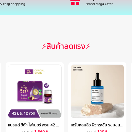
 & easy shopping
Brand Mega Offer
⚡สินค้าลดแรง⚡
แบรนด์ วีต้า ไฟเบอร์ พรุน 42 มล. แพค 12 ขวด X 6 แพค (72 ขวด) (ยกลัง) (VETA)
เซรั่มหลุมสิว ผิวกระชับ รูขุมขนเล็กลง THE SKIN COLLECTION SERUM COPPER TRIPEPTIDE 3% ขนาด 30 ML
1,860
฿
139
฿
2,646
฿
590
฿