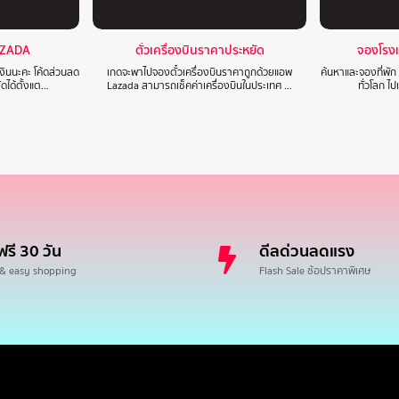
AZADA
ตั๋วเครื่องบินราคาประหยัด
จองโรง
งินนะคะ โค้ดส่วนลด
เกดจะพาไปจองตั๋วเครื่องบินราคาถูกด้วยแอพ
ค้นหาและจองที่พัก
ดได้ตั้งแต…
Lazada สามารถเช็คค่าเครื่องบินในประเทศ …
ทั่วโลก ไ
ฟรี 30 วัน
ดีลด่วนลดแรง
 & easy shopping
Flash Sale ช้อปราคาพิเศษ