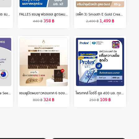
Swisse Magnesium สวิสเซ แมกนีเซียม 150 มก.
FALLES แชมพู ฟอลเลส สูตรผมแข็งแรงสุขภาพดี 300 มล. 2 ขวด
(แพ็ค 3) Smooth E Gold Cream 65 g. ครีมเสริมสร้างคอลลาเจนให้ผิว ชะลอความเสี่ยมผิวก่อนวัย
358
฿
1,499
฿
440
฿
2,400
฿
Swisse Collagen + Grape Seed สวิสเซ คอลลาเจน + เกรปซีด
แชมพูปิดผมขาวหอมเกศ 6 ซอง แถม 1 ซอง
โพรเทคส์ ไอซ์ซี่ คูล 400 มล. ถุงเติม รวม 2 ถุง ให้ความรู้สึกเย็นสุดขั้ว (เจลอาบน้ำ, สบู่อาบน้ำ) Protex Icy Cool Refill 400ml Total 2 Bags For the
324
฿
109
฿
800
฿
250
฿