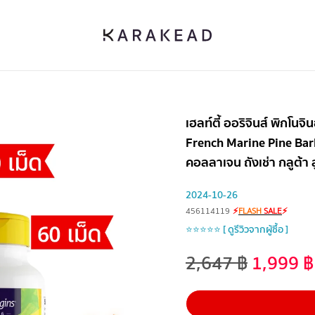
เฮลท์ตี้ ออริจินส์ พิกโ
French Marine Pine Bar
คอลลาเจน ถังเช่า กลูต้า ลู
2024-10-26
456114119
⚡
FLASH
SALE
⚡
⭐⭐⭐⭐⭐ [ ดูรีวิวจากผู้ซื้อ ]
2,647
฿
1,999
฿