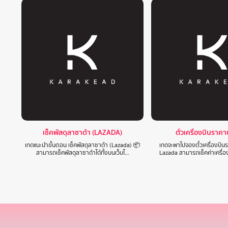
เช็คพัสดุลาซาด้า (LAZADA)
ตั๋วเครื่องบินราค
เกดแนะนำขั้นตอน เช็คพัสดุลาซาด้า (Lazada) 📦
เกดจะพาไปจองตั๋วเครื่องบิ
สามารถเช็คพัสดุลาซาด้าได้ทั้งบนเว็บไ…
Lazada สามารถเช็คค่าเครื่