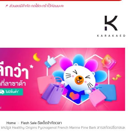
📌
ส่วนลดมีจำกัด กดใส่ตะกร้าไว้ก่อนนะคะ
Home
Flash Sale ดีลเด็ดจำกัดเวลา
mg แคปซูล Healthy Origins Pycnogenol French Marine Pine Bark สารสกัดเปลือกสนฝรั่งเศส /กินร