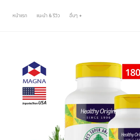
หน้าแรก
แนะนำ & รีวิว
อื่นๆ