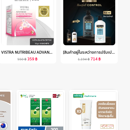
VISTRA NUTRIBEAU ADVANCED ELASTIN PEPTIDE PLUS COLLAGEN 5000 MG ( 10 PC / BOX ) วิสทร้า แอดวานซ์ อิลาสติน เปปไทด์ พลัส คอลลาเจน 5000 มก. / ต่อซอง ( 1 กล่อง บรรจุ 10 ซอง )
[สินค้าอยู่ในระหว่างการปรับเปลี่ยนขนาด] เซ็ตเทรซาเม่ แชมพู (X4) & ครีมนวด (X2)TRESEMMESHAMPOO (X4) & HAIR CONDITIONER (X2)
359
฿
714
฿
550
฿
1,194
฿