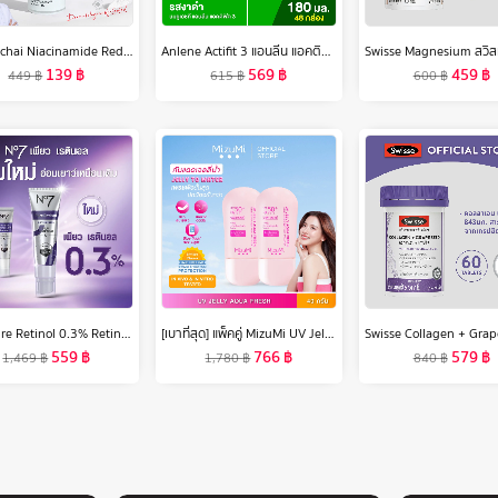
Dr.Somchai Niacinamide Redefining serum ดร.สมชาย ไนอะซินาไมด์ รีดีไฟน์นิ่ง เซรั่ม 20g. เซรั่มลดเลือนจุดด่างดำ ฝ้า กระ รอยสิว
Anlene Actifit 3 แอนลีน แอคติฟิต 3 นมยูเอชทีไขมันต่ำแคลเซียมสูง รสงาดำ ยกลัง 4x180 มล. (48 กล่อง)
139
฿
569
฿
459
฿
449
฿
615
฿
600
฿
No7 Pure Retinol 0.3% Retinol Night Concentrate Serum 30Ml นัมเบอร์เซเว่น เพียว เรตินอล 0.3% เรตินอล ไนท์ คอนเซ็นเทรท เซรั่ม 30มล.
[เบาที่สุด] แพ็คคู่ MizuMi UV Jelly Aqua Fresh 40g กันแดดเนื้อเจลลี่น้ำ เบา เกลี่ยง่าย ผิวฉ่ำโกลว์ ปกป้องสูงสุด
559
฿
766
฿
579
฿
1,469
฿
1,780
฿
840
฿