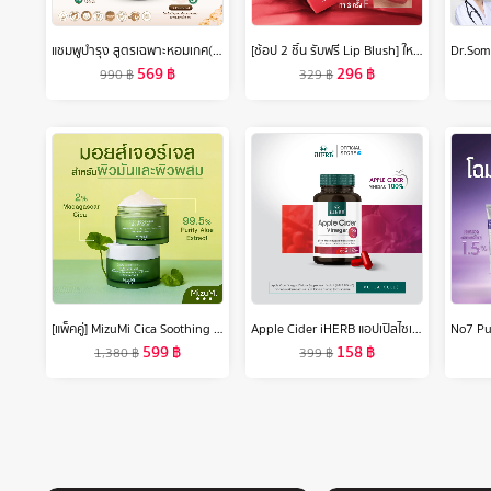
แชมพูบำรุง สูตรเฉพาะหอมเกศ(Hommkesa Natural Color Shampoo ขนาด340ml.)
[ช้อป 2 ชิ้น รับฟรี Lip Blush] ใหม่! เมย์เบลลีน ซุปเปอร์ สเตย์ เท็ดดี้ ทินท์ ลิปทินท์เนื้อนุ่ม สัมผัสเบาสบาย Maybelline Superstay Teddy Tint
569
฿
296
฿
990
฿
329
฿
[แพ็คคู่] MizuMi Cica Soothing Moisture Gel 45ml มอยส์เจอร์ไรเซอร์สำหรับผิวมัน ผิวเป็นสิว เนื้อเจลซึมง่าย ไม่เหนอะหนะ
Apple Cider iHERB แอปเปิลไซเดอร์ วินีการ์ กระปุกละ 60 เม็ด ส่งฟรี iherb ไขมันสะสม อ้วน อาหารเสริม แอปเปิ้ลไซเดอร์วีเนก้า 🍎 สูตรทานง่าย กลิ่นไม่ฉุน แอปเปิ้ล
599
฿
158
฿
1,380
฿
399
฿