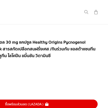
นจินอล 30 mg แคปซูล Healthy Origins Pycnogenol
k สารสกัดเปลือกสนฝรั่งเศส /กินร่วมกับ แอสต้าแซนทีน
ทีน ไลโคปีน ขมิ้นชัน วิตามินซี
ซื้อพร้อมส่วนลด ( LAZADA )