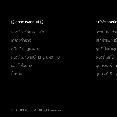
⏰ ดีลลดแรงตอนนี้ ⏰
⚡กำลังลดอยู่ต
ผลิตภัณฑ์ดูแลผิวหน้า
วิตามินและอา
เครื่องสำอาง
เสื้อผ้าแฟชั่น
ผลิตภัณฑ์ดูแลผม
ชุดชั้นในและ
ผลิตภัณฑ์อาบน้ำและดูแลผิวกาย
ผลิตภัณฑ์สำห
ของใช้ส่วนตัว
อุปกรณ์เพื่
น้ำหอม
อุปกรณ์เพื่อ
© KARAKEAD.COM - All rights reserved.