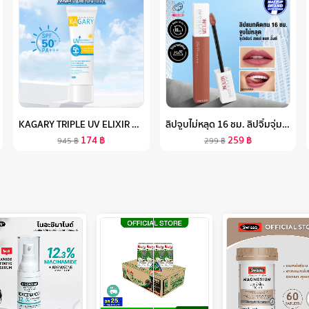
KAGARY TRIPLE UV ELIXIR SUNSCREEN SPF50+ PA+++ 50G กันแดดเนื้อเจลลี่น้ำ ผิวฉ่ำโกลว์ กันแดด เบาสบายผิ สูตรกันน้ำ สดชื่นผิว ไม่มันเยิ้ม
ลิปจูบไม่หลุด 16 ชม. ลิปจิ้มจุ่มเนื้อแมท เมย์เบลลีน ซุปเปอร์ สเตย์ แมท อิ้งค์ ลิขวิด ลิปสติก 5 มล. MAYBELLINE NEW YORK SUPERSTAY MATTE INK LIQUID LIPSTICK 5 ML (เครื่องสำอาง, ลิปติดทน, ลิปแมท, ลิปกันน้ำ)
174
฿
259
฿
945
฿
299
฿