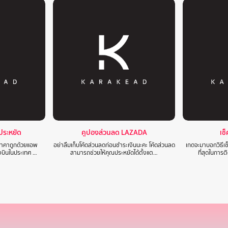
าประหยัด
คูปองส่วนลด LAZADA
เช
นราคาถูกด้วยแอพ
อย่าลืมเก็บโค้ดส่วนลดก่อนชำระเงินนะคะ โค้ดส่วนลด
เกดจะมาบอกวิธีเช
องบินในประเทศ …
สามารถช่วยให้คุณประหยัดได้ตั้งแต…
ที่สุดในการ