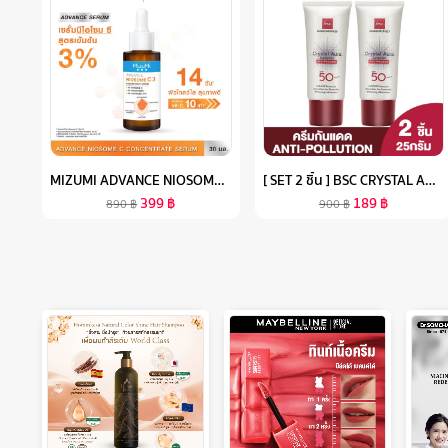
MIZUMI ADVANCE NIOSOME C CONCENTRATE SERUM 30 ML เซรั่มนีโอโซม ซี เข้มข้น 3% ผิวดูกระจ่างใส แข็งแรง ทนต่อมลภาวะและแสงแดด
[ SET 2 ชิ้น ] BSC CRYSTAL AURA SUNSCREEN SPF 50 PA+++ ANTI-POLLUTION 25 กรัม ครีมกันแดด BEST SELLER จาก BSC ป้องกันรังสี UVA1 UVA2 เทคโนโลยีใหม่ล่าสุด ของ BSC ให้กันแดด ดียิ่งขึ้น ซึมเร็วเบาบาง ครีม กัน แดด
399
฿
189
฿
890
฿
900
฿