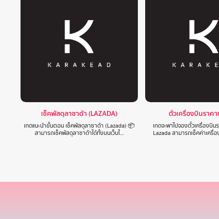
เช็คพัสดุลาซาด้า (LAZADA)
ตั๋วเครื่องบินราค
เกดแนะนำขั้นตอน เช็คพัสดุลาซาด้า (Lazada) 📦
เกดจะพาไปจองตั๋วเครื่องบิ
สามารถเช็คพัสดุลาซาด้าได้ทั้งบนเว็บไ…
Lazada สามารถเช็คค่าเครื่