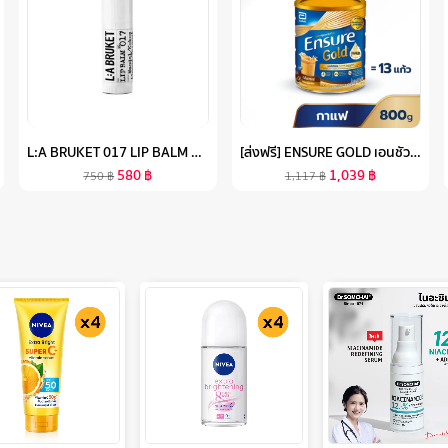
L:A BRUKET 017 LIP BALM ALMOND/COCONUT 14G ผลิตภัณฑ์บำรุงริมฝีปาก อัลมอนด์/โคโค่นัท
[ส่งฟรี] ENSURE GOLD เอนชัวร์ โกลด์ กลิ่นกาแฟ 800G 1 กระป๋อง ENSURE GOLD COFFEE 800G X1
580
฿
1,039
฿
750
฿
1,117
฿