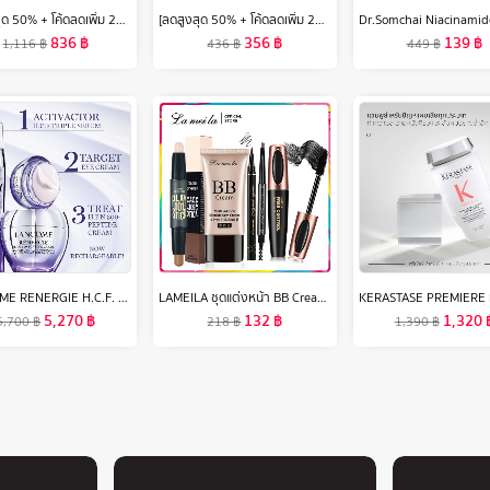
[ลดสูงสุด 50% + โค้ดลดเพิ่ม 20%]นีเวีย เซรั่มบำรุงผิวกาย เอ็กซ์ตร้า ไบรท์ ซูเปอร์ซี+ วิตามิน เซรั่ม SPF 50 PA +++ 320 มล. 4 ชิ้น NIVEA
[ลดสูงสุด 50% + โค้ดลดเพิ่ม 20%]นีเวีย เอ็กซ์ตร้า ไบรท์เทนนิ่ง 8 ซูเปอร์ ฟู้ด โรลออน ระงับกลิ่นกาย สำหรับผู้หญิง 50 มล. 4 ชิ้น NIVEA
836
฿
356
฿
139
฿
1,116
฿
436
฿
449
฿
LANCOME RENERGIE H.C.F. TRIPLE SERUM 50 ML ลังโคมเซรั่มผสาน 3 พลัง ป้องกันริ้วรอยแห่งวัยในหนึ่งเดียว (เซรั่ม ลังโคม ริ้วรอย ไฮยา วิตซี)
LAMEILA ชุดแต่งหน้า BB Cream Mascara Liquid Eyeliner ดินสอเขียนคิ้ว Contour Stick 5ชิ้น Set
5,270
฿
132
฿
1,320
5,700
฿
218
฿
1,390
฿