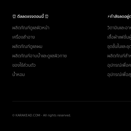
⏰ ดีลลดแรงตอนนี้ ⏰
⚡กำลังลดอยู่ต
ผลิตภัณฑ์ดูแลผิวหน้า
วิตามินและอา
เครื่องสำอาง
เสื้อผ้าแฟชั่น
ผลิตภัณฑ์ดูแลผม
ชุดชั้นในและ
ผลิตภัณฑ์อาบน้ำและดูแลผิวกาย
ผลิตภัณฑ์สำห
ของใช้ส่วนตัว
อุปกรณ์เพื่
น้ำหอม
อุปกรณ์เพื่อ
© KARAKEAD.COM - All rights reserved.