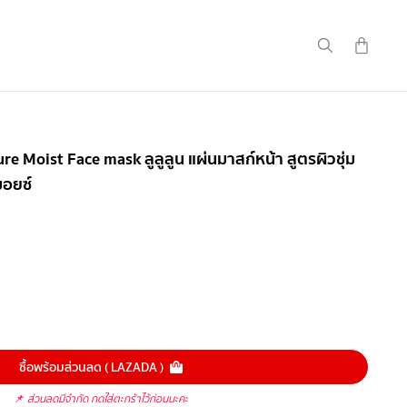
e Moist Face mask ลูลูลูน แผ่นมาสก์หน้า สูตรผิวชุ่ม
มอยซ์
ซื้อพร้อมส่วนลด ( LAZADA )
📌
ส่วนลดมีจำกัด กดใส่ตะกร้าไว้ก่อนนะคะ