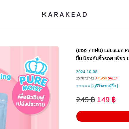
(ซอง 7 แผ่น) LuLuLun Pur
ชื้น ป้องกันริ้วรอย เพียว 
2024-10-08
257872742
⚡
FLASH
SALE
⚡
⭐⭐⭐⭐⭐ [ ดูรีวิวจากผู้ซื้อ ]
245
฿
149
฿