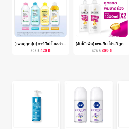
[แพคคู่สุดคุ้ม] การ์นิเย่ ไมเซล่า คลีนซิ่ง วอเตอร์ วิตามินซี 400มลX2 GARNIER MICELLAR CLEANSING WATER VITAMIN C 400MLX2
[จัมโบ้แพ็ค] แพนทีน โปร-วี สูตรลดผมขาดหลุดร่วง แชมพู 1.2 ลิตร. X2 ผลิตภัณฑ์ดูแลผม บํารุงผม PANTENE PRO-V HAIR FALL CONTROL SHAMPOO 1.2 L. X2
428
฿
389
฿
598
฿
678
฿