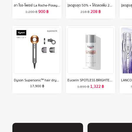
ลา โรช-โพเซย์ La Roche-Posay EFFACLAR FOAMING GEL เจลล้างหน้าสำหรับผิวมัน 400ml
[ลดสูงสุด 50% + โค้ดลดเพิ่ม 20%]นีเวีย เอ็กซ์ตร้า ไบรท์ แอนด์ เฟิร์ม 8 ซูเปอร์ ฟู้ด โรลออน ระงับกลิ่นกาย 50 มล. 2 ชิ้น NIVEA
900
฿
208
฿
1,200
฿
218
฿
Dyson Supersonic™ hair dryer HD15 (Nickel/Copper) ไดร์เป่าผม สีนิกเกิล/ริชคอปเปอร์
Eucerin SPOTLESS BRIGHTENING DAY SPF30 50 ML ยูเซอริน สปอตเลส ไบรท์เทนนิ่ง เดย์ ฟลูอิด ครีมบำรุงผิวหน้า
1,322
฿
17,900
฿
1,890
฿