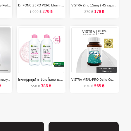
Dr.Somchai Niacinamide Redefining serum ดร.สมชาย ไนอะซินาไมด์ รีดีไฟน์นิ่ง เซรั่ม 20g. เซรั่มลดเลือนจุดด่างดำ ฝ้า กระ รอยสิว
Dr.PONG ZERO PORE blurring K-powder แป้งพัฟเบลอรูขุมขน MADE IN KOREA
VISTRA Zinc 15mg ( 45 caps) - วิสทร้า ซิงก์ 15 มก. ( 45 เม็ด)
279
฿
178
฿
1,000
฿
270
฿
KERASTASE PREMIERE แชมพูสำหรับปัญหาผมเสียทุกประเภท บำรุงล้ำลึก พร้อมเชื่อมแกนเคราติน คืนความแข็งแรงกลับสู่เส้นผมถึง 99% 250มล. PREMIERE SHAMPOO FOR ALL TYPES OF DAMAGED HAIR 250ML (เคเรสตาส,ผมเสีย,ผมทำเคมี,ผมกลับมาสวย,ผมสวย,ผมแข็งแรง,ยาสระผม)
[แพคคู่สุดคุ้ม] การ์นิเย่ ไมเซล่าฝาชมพู คลีนซิ่ง วอเตอร์ เซนซิทีฟ สกิน 400มล GARNIER MICELLAR CLEANSING WATER 400MLX2 ล้างเครื่องสำอาง
VISTRA VITAL-PRO Daily Complete Probiotics ( 30 Capsules) วิสทร้า ไวเทิล-โปร เดลี่ คอมพลีท โพรไบโอติกส์ ( 30 แคปซูล )
฿
388
฿
565
฿
558
฿
830
฿