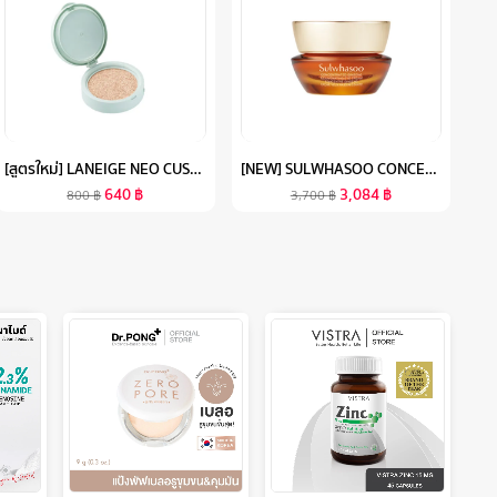
[สูตรใหม่] LANEIGE NEO CUSHION MATTE REFILL 15G. ลาเนจ นีโอคุชชั่น สูตรแมตต์ ปกปิดสูงสุดแต่บางเบา กันแดด กันแสงสีฟ้า ไม่ติดมาส์ก
[NEW] SULWHASOO CONCENTRATED GINSENG REJUVENATING EYE CREAM 15ML. โซลวาซู ครีมบำรุงรอบดวงตา ลดปัญหาริ้วรอยรอบดวงตา เพื่อผิวกระชับ เรียบเนียนยิ่งขึ้น ซัลวาซู (ปรับสูตรใหม่)
640
฿
3,084
฿
800
฿
3,700
฿