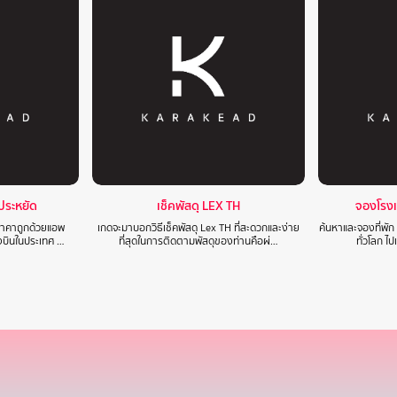
าประหยัด
เช็คพัสดุ LEX TH
จองโรง
นราคาถูกด้วยแอพ
เกดจะมาบอกวิธีเช็คพัสดุ Lex TH ที่สะดวกและง่าย
ค้นหาและจองที่พัก
องบินในประเทศ …
ที่สุดในการติดตามพัสดุของท่านคือผ่…
ทั่วโลก ไ