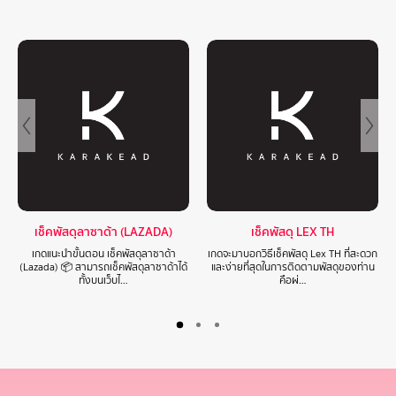
เช็คพัสดุลาซาด้า (LAZADA)
เช็คพัสดุ LEX TH
เกดแนะนำขั้นตอน เช็คพัสดุลาซาด้า
เกดจะมาบอกวิธีเช็คพัสดุ Lex TH ที่สะดวก
(Lazada) 📦 สามารถเช็คพัสดุลาซาด้าได้
และง่ายที่สุดในการติดตามพัสดุของท่าน
ทั้งบนเว็บไ…
คือผ่…