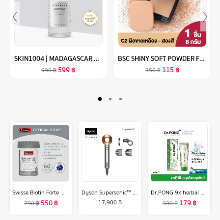
SKIN1004 | MADAGASCAR CENTELLA TONE BRIGHTENING CAPSULE AMPOULE 100 ML
BSC SHINY SOFT POWDER FOUNDATION SPF 30 PA+++ บีเอสซีไชน์นี่ซอฟท์พาวเดอร์ฟาวฯ(P)#C2 แป้งตัวใหม่ล่าสุดจาก BSC ด้วยเนื้อแป้งที่มีความละเอียดสูงทำให้ได้สัมผัสเนียนนุ่มแนบสนิทไปกับผิวหน้าอย่างเป็นธรรมชาติ
599
฿
115
฿
990
฿
350
฿
Swisse Biotin Forte With Vitamin C + Zinc สวิสเซ ไบโอติน + ซิงค์
Dyson Supersonic™ hair dryer HD15 (Nickel/Copper) ไดร์เป่าผม สีนิกเกิล/ริชคอปเปอร์
Dr.PONG 9x herbal plus fluoride toothpaste ยาสีฟันสมุนไพรยุคใหม่ผสมฟลูออไรด์ป้องกันฟันผุ เพื่อสุขภาพเหงือก ระงับกลิ่นปาก ฟันแข็งแรง
550
฿
179
฿
17,900
฿
790
฿
300
฿