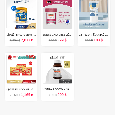
[ส่งฟรี] Ensure Gold เอนชัวร์ โกลด์ กลิ่นวานิลลา 800g 2 กระป๋อง Ensure Gold Vanilla 800g x2
Swisse CHO-LESS สวิสเซ โค-เลส
La Peach ครีมลดเหงื่อ และระงับกลิ่นกาย กลิ่น Original LaPeach ลาพีช
2,033
฿
399
฿
103
฿
2,234
฿
750
฿
200
฿
(สูตรธรรมชาติ ผสมคอลลาเจน 200 มล. 3 แพค) บอนแบค ชุดเครื่องดื่มรังนกสำเร็จรูปผสมคอลลาเจน Bonback รังนกบอนแบค รังนก ของขวัญ ปีใหม่
VISTRA REGOW - วิสทร้า รีโกว์ (30 เม็ด)
1,165
฿
309
฿
2,160
฿
460
฿