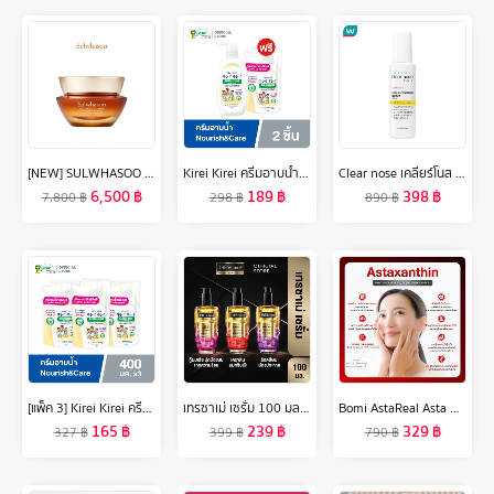
[NEW] SULWHASOO Concentrated Ginseng Rejuvenating Cream 50ml. ครีมต่อต้านริ้วรอย มอบความกระชับ เพิ่มความยืดหยุ่นและระดับความชุ่มชื้นสู่ผิว (ปรับสูตรใหม่)
Kirei Kirei ครีมอาบน้ำ คิเรอิ คิเรอิ Antibacterial Body Wash สูตร Nourish & Care ขวดปั๊ม 500 มล. ฟรี ถุงเติม 400 มล.
Clear nose เคลียร์โนส แอคเน่ แคร์ โซลูชั่น เซรั่ม 100 มล.
6,500
฿
189
฿
398
฿
7,800
฿
298
฿
890
฿
[แพ็ค 3] Kirei Kirei ครีมอาบน้ำ คิเรอิ คิเรอิ Antibacterial Body Wash สูตร Nourish & Care ถุงเติม Refill 400 มล.
เทรซาเม่ เซรั่ม 100 มล. X1/X2 SERUM 100ML X1/X2
Bomi AstaReal Asta Concentrate 6 (30 Capsules) แอสตาแซนธิน ผิวกระชับ เนียนนุ่ม ชุ่มชื้น ดูแลความหมองคล้ำ เสริมความแข็งแรงให้ผิว
165
฿
239
฿
329
฿
327
฿
399
฿
790
฿