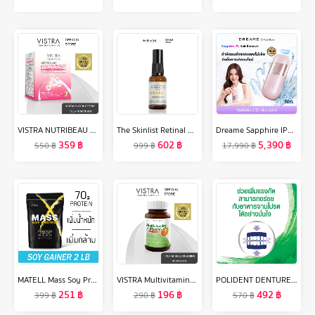
VISTRA NUTRIBEAU ADVANCED ELASTIN PEPTIDE PLUS COLLAGEN 5000 mg ( 10 PC / Box ) วิสทร้า แอดวานซ์ อิลาสติน เปปไทด์ พลัส คอลลาเจน 5000 มก. / ต่อซอง ( 1 กล่อง บรรจุ 10 ซอง )
The Skinlist Retinal Booster Night Perfecting Lotion ( Retinaldehyde, Retinal, Retinol ) 30 g เซรั่มบำรุงผิวหน้า สกินแคร์ เรตินอล
Dreame Sapphire IPL Hair Removal 21J เลเซอร์กำจัดขน IPL เครื่องกำจัดขน ไม่เจ็บ เทคโนโลยี ice-cooling 8ระดับ
359
฿
602
฿
5,390
฿
550
฿
999
฿
17,990
฿
MATELL Mass Soy Protein Gainer 2 lb แมส ซอย โปรตีน 2ปอนด์ หรือ 908กรัม (Non Wheyเวย์) เพิ่มน้ำหนัก + เพิ่มกล้ามเนื้อ
VISTRA Multivitamins & Minerals Amino - วิสทร้า มัลติวิตามินและมิเนอรัล(30 เม็ด)
POLIDENT DENTURE ADHESIVE CREAM FRESH MINT 60G X 2 โพลิเดนท์ ครีมติดฟันปลอม กลิ่นมิ้นท์ 60 กรัม แพ็ค 2
251
฿
196
฿
492
฿
399
฿
290
฿
570
฿