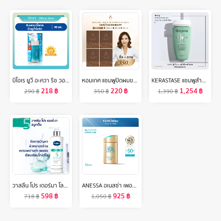
บิโอเร ยูวี อะควา ริช วอเตอร์รี่ เจล 90มล Biore UV Aqua Rich Watery Gel SPF50+ PA++++ 90ml เนื้อเจล
หอมเกศ แชมพูปิดผมขาว ชุดทดลอง4ซอง350บาท ขนาด30ml.
KERASTASE แชมพูสำหรับปัญหาหนังศีรษะมัน 250มล SPECIFIQUE BAIN DIVALENT ANTI OILY SCALP SHAMPOO 250ml (ยาสระผม,เคเรสตาส,ผมมัน,หัวมัน,เคราสตาส,เดวาลองค์)
218
฿
220
฿
1,254
฿
290
฿
350
฿
1,390
฿
วาสลีน โปร เดอร์มา โลชั่น บอดี้แอมพูล เข้มข้นเหมือนเซรั่มผิวหน้า 250 มล. Vaseline Proderma Body Lotion 250 ml.
ANESSA อเนสซ่า เพอร์เฟค ยูวี ซันสกรีน สกินแคร์ มิลค์ NA SPF50+ PA++++ 60 มล. (กันแดดเนื้อน้ำนม บางเบาสบายผิว)
598
฿
925
฿
718
฿
1,050
฿