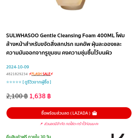
SULWHASOO Gentle Cleansing Foam 400ML โฟม
ล้างหน้าสำหรับขจัดสิ่งสกปรก เมคอัพ ฝุ่นละอองและ
ความมันออกจากรูขุมขน คงความชุ่มชื้นไว้บนผิว
2024-10-09
4821829234
⚡
FLASH
SALE
⚡
⭐⭐⭐⭐⭐ [ ดูรีวิวจากผู้ซื้อ ]
2,100
฿
1,638
฿
ซื้อพร้อมส่วนลด ( LAZADA )
📌
ส่วนลดมีจำกัด กดใส่ตะกร้าไว้ก่อนนะคะ
คืนสินค้าฟรี ภายใน 30 วัน