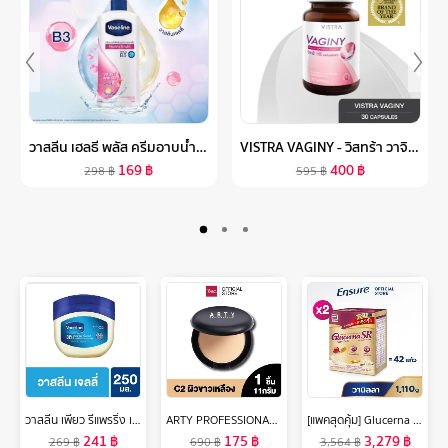
วาสลีน เฮลธี พลัส ครีมอาบน้ำ 400 มล. แพ็คคู่ VASELINE HEALTHY PLUS BODY WASH 400 ML. TWIN PACK ( สบู่ สบู่เหลว ครีมอาบน้ำ เจลอาบน้ำ SHOWER
VISTRA VAGINY - วิสทร้า วาจินี่ (30 เม็ด)
169
฿
400
฿
298
฿
595
฿
วาสลีน เพียว รีแพรริ่ง เจลลี่ ปิโตรเลี่ยม บำรุงผิวแห้ง เก็บความชุ่มชื่น 250 มล. Vaseline Pure Repairing Jelly Petrolium 250 ml.
ARTY PROFESSIONAL SUPER PERFECT POWDER SPF 25 PA++ 11 กรัม แป้งผสมรองพื้น เครื่องสำอาง แป้งสำหรับใบหน้า แป้ง พัฟ ผสานการเติมเต็มคุณค่าจากวิตามินซี
[แพคสุดคุ้ม] Glucerna SR กลูเซอนา เอสอาร์ กลิ่นวานิลลา แบบถุงเติม 1,110g 2 กล่อง สำหรับผู้ป่วยเบาหวาน
241
฿
175
฿
3,279
฿
269
฿
690
฿
3,564
฿