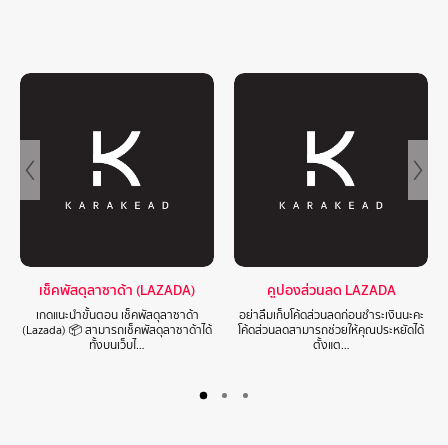
เช็คพัสดุลาซาด้า (LAZADA)
คูปองส่วนลด LAZADA
เกดแนะนำขั้นตอน เช็คพัสดุลาซาด้า
อย่าลืมเก็บโค้ดส่วนลดก่อนชำระเงินนะคะ
(Lazada) 📦 สามารถเช็คพัสดุลาซาด้าได้
โค้ดส่วนลดสามารถช่วยให้คุณประหยัดได้
ทั้งบนเว็บไ…
ตั้งแต…