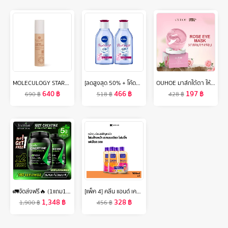
MOLECULOGY STARTER SOFT CREAM โมเลกุลโลจี้ สตาร์ทเตอร์ ซอฟท์ ครีม
[ลดสูงสุด 50% + โค้ดลดเพิ่ม 20%]นีเวีย ไมเซล่า เช็ดเครื่องสำอาง เพิร์ลไบรท์ 400 มล. 2 ชิ้น NIVEA
OUHOE มาส์กใต้ตา ให้ความชุ่มชื่นลดรอยหมองคล้ำบำรุงรอบดวงตาลดผ้าปิดตากุหลาบผิวรอบดวงตาลบเลือนริ้วรอยถุงใต้ตาและรอยคล้ำผ้าปิดตาคอลลาเจนช่วยบำรุงผิวลดเลือนริ้วรอยรอยความงามสิวคล้ำสำหรับบำรุงผิวตา
640
฿
466
฿
197
฿
690
฿
518
฿
428
฿
🚛จัดส่งฟรี🔥 (1แถม1)Truvitar Creatine ครีเอทีน ทรูวิต้าร์ ลดการสลายของมวลกล้ามเนื้อ เพิ่มพลังงานสูง เหมาะสำหรับสายสุขภาพ
[แพ็ค 4] คลีน แอนด์ เคลียร์ โฟมล้างหน้า เอสเซนเชียล โฟมมิ่ง เฟเชียล วอช 100 มล. x 4 Clean & Clear Essentials Foaming Facial Wash 100 ml x 4
1,348
฿
328
฿
1,900
฿
456
฿