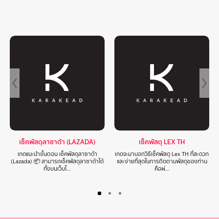
เช็คพัสดุลาซาด้า (LAZADA)
เช็คพัสดุ LEX TH
เกดแนะนำขั้นตอน เช็คพัสดุลาซาด้า
เกดจะมาบอกวิธีเช็คพัสดุ Lex TH ที่สะดวก
(Lazada) 📦 สามารถเช็คพัสดุลาซาด้าได้
และง่ายที่สุดในการติดตามพัสดุของท่าน
ทั้งบนเว็บไ…
คือผ่…