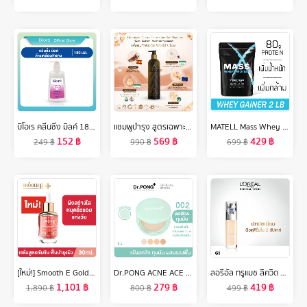
บิโอเร คลีนซิ่ง มิลค์ 180 มล Biore Cleansing Milk 180 ml ล้างเครื่องสำอาง
แชมพูบำรุง สูตรเฉพาะหอมเกศ(Hommkesa Natural Color Shampoo ขนาด340ml.)
MATELL Mass Whey Protein Gainer 2 lb แมส เวย์ โปรตีน 2ปอนด์ หรือ 908กรัม Non Soy ซอย
152
฿
569
฿
429
฿
249
฿
990
฿
699
฿
[ใหม่!] Smooth E Gold 24k Glow Booster Anti-Aging Serum 30ml. ลดเลือนริ้วรอยร่องลึก ลดเลือนฝ้าแดดสะสม
Dr.PONG ACNE ACE 002 แป้งผสมรองพื้น สูตรลดสิว - ZincPCA - Niacinamide - Tranexamic acid - Tea Tree oil
ลอรีอัล ทรูแมช ลิควิด ฟาวเดชั่น รองพื้นสูตรน้ำ 30 มล. L'OREAL TRUE MATCH LIQUID FOUNDATION 30 ML. (รองพื้นลอรีอัล,รองพื้น, ครีมรองพื้น,เครื่องสำอาง)
1,101
฿
279
฿
419
฿
1,890
฿
800
฿
499
฿