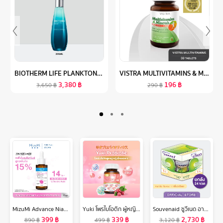
BIOTHERM LIFE PLANKTON™ ESSENCE 200ML ไบโอเธิร์ม ไลฟ์ แพลงตอน เอสเซนส์ ช่วยลดเลือนริ้วรอย เติมความชุ่มชื้น (น้ำตบแพลงตอน สูตรชุ่มชื้น)
VISTRA MULTIVITAMINS & MINERALS AMINO - วิสทร้า มัลติวิตามินและมิเนอรัล(30 เม็ด)
3,380
฿
196
฿
3,650
฿
290
฿
MizuMi Advance Niacinamide 15 Concentrate Serum 30 ml เซรั่มไนอะซินาไมด์ สูตรเข้มข้น 15% ลดเลือนจุดด่างดำ ความหมองคล้ำ รอยแดง รอยดำที่ฝังลึก
Yuki โพรไบโอติก ผู้หญิง โดยเฉพาะ 30 แคปซูล Women’s Probiotic
Souvenaid ซูวีเนด อาหารสำหรับผู้ที่มีอาการอัลไซเมอร์ระยะเริ่มแรก กลิ่นวานิลลา ยกลัง (24ขวดx125 มล.) (อาหารทางการแพทย์)
399
฿
339
฿
2,730
฿
890
฿
499
฿
3,120
฿