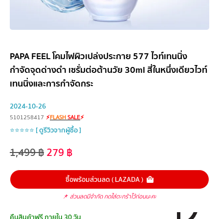
PAPA FEEL โคมไฟผิวเปล่งประกาย 577 ไวท์เทนนิ่ง
กำจัดจุดด่างดำ เซรั่มต่อต้านวัย 30ml สี่ในหนึ่งเดียวไวท์
เทนนิ่งและการกำจัดกระ
2024-10-26
5101258417
⚡
FLASH
SALE
⚡
⭐⭐⭐⭐⭐ [ ดูรีวิวจากผู้ซื้อ ]
1,499
฿
279
฿
ซื้อพร้อมส่วนลด ( LAZADA )
📌
ส่วนลดมีจำกัด กดใส่ตะกร้าไว้ก่อนนะคะ
คืนสินค้าฟรี ภายใน 30 วัน