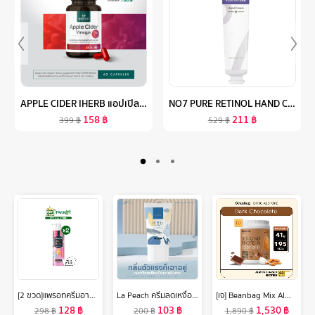
APPLE CIDER IHERB แอปเปิลไซเดอร์ วินีการ์ กระปุกละ 60 เม็ด ส่งฟรี IHERB ไขมันสะสม อ้วน อาหารเสริม แอปเปิ้ลไซเดอร์วีเนก้า 🍎 สูตรทานง่าย กลิ่นไม่ฉุน แอปเปิ้ล
NO7 PURE RETINOL HAND CREAM 75ML นัมเบอร์เซเว่น เพียว เรตินอล แฮนด์ ครีม 75 มล.
158
฿
211
฿
399
฿
529
฿
[2 ขวด]แพรอทครีมอาบน้ำ ออยล์อินบาธ เลิฟลี่ ยัง 400มล. [Bundle 2]Parrot Oil In Bath Oil Lovely Young 400 ML สบู่เหลว Liquid soap
La Peach ครีมลดเหงื่อ และระงับกลิ่นกาย กลิ่น Original LaPeach ลาพีช
[เจ] Beanbag Mix Almond Protein เครื่องดื่มโปรตีนอัลมอนด์และโปรตีนพืชรวม 5 ชนิด รส Dark Chocolate รสดาร์กช็อกโกแลต 800g
128
฿
103
฿
1,530
฿
298
฿
200
฿
1,890
฿