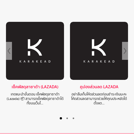
เช็คพัสดุลาซาด้า (LAZADA)
คูปองส่วนลด LAZADA
เกดแนะนำขั้นตอน เช็คพัสดุลาซาด้า
อย่าลืมเก็บโค้ดส่วนลดก่อนชำระเงินนะคะ
(Lazada) 📦 สามารถเช็คพัสดุลาซาด้าได้
โค้ดส่วนลดสามารถช่วยให้คุณประหยัดได้
ทั้งบนเว็บไ…
ตั้งแต…