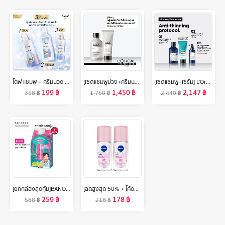
โดฟ แชมพู + ครีมนวด ชายน์สีน้ำเงิน 350มล x2 + เซรั่ม 95 มล DOVE Shampoo + Hair conditioner Shine 350ML X 2 + Serum 95ML
[เซตแชมพูม่วง+ครีมนวด] L'Oreal Professionnel SERIE EXPERT SILVER แชมพูม่วงดูแลผมสีหม่น 300 มล. & คอนดิชันเนอร์ 200 มล. (L'Oreal Pro,L'Oreal Professional,LOreal Pro,LOreal Professional)
[เซตแชมพู+เซรั่ม] L'Oreal Professionnel SERIOXYL ADVANCED SHAMPOO 300ML & DENSIFYING SERUM 90ML (แชมพูแก้ผมร่วง,ผมร่วง,L'Oreal Pro,L'Oreal Professional,LOreal Pro,LOreal Professional)
199
฿
1,450
฿
2,147
฿
358
฿
1,750
฿
2,440
฿
[ยกกล่องสุดคุ้ม]BANOBAGI Acne & Pore Korean Morning Mask บาโนบากิ แอคเน่ แอนด์ พอร์ โคเรียน มอร์นิ่ง มาสก์ (1 กล่อง = 6 ซอง)
[ลดสูงสุด 50% + โค้ดลดเพิ่ม 20%]นีเวียไบรท์เทนนิ่ง ดีพ เซรั่ม ฮอกไกโด โรส โรลออน ระงับกลิ่นกาย สำหรับผู้หญิง 40 มล. 2 ชิ้น NIVEA
259
฿
178
฿
588
฿
218
฿