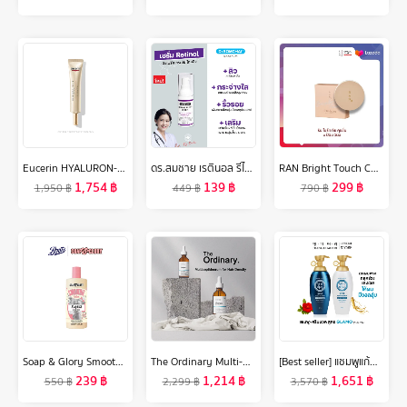
Eucerin HYALURON-FILLER + ELASTICITY EYE CREAM SPF20 15 ML (ยูเซอริน ไฮยาลูรอน อายครีม บำรุงรอบดวงตา ลดเลือนริ้วรอย)
ดร.สมชาย เรตินอล รีไวฟ์ เซรั่ม 20 กรัม Dr.Somchai Retinol Revive Serum
RAN Bright Touch Cushion by Pom Vinij รัน ไบร์ท ทัช คุชชั่น บาย ป้อม วินิจ
1,754
฿
139
฿
299
฿
1,950
฿
449
฿
790
฿
Soap & Glory Smooth Star Hydrating Body Washโซพ แอนด์ กลอรี่ สมูทตี้ สตาร์ ไฮเดรติ้ง บอดี้ วอช 500 มล.
The Ordinary Multi-peptide Serum for Hair Density- 60m l[แพคคู่ 2pcs เอสเซ้นส์ทรีทเม้นต์บำรุงผมให้แข็งแรงและแข็งแรง
[Best seller] แชมพูแก้ผมร่วง แทงกีโมรี สูตรแกลมโม Daeng Gi Meo Ri GLAMO Shampoo/Treatment400 ml ช่วยเพิ่มวอลลุ่ม สูตรอ่อนโยน (DG)
239
฿
1,214
฿
1,651
฿
550
฿
2,299
฿
3,570
฿