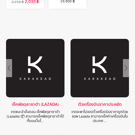
2,033
฿
19,900
฿
2,234
฿
เช็คพัสดุลาซาด้า (LAZADA)
ตั๋วเครื่องบินราคาประหยัด
เกดแนะนำขั้นตอน เช็คพัสดุลาซาด้า
เกดจะพาไปจองตั๋วเครื่องบินราคาถูกด้วย
(Lazada) 📦 สามารถเช็คพัสดุลาซาด้าได้
แอพ Lazada สามารถเช็คค่าเครื่องบินใน
ทั้งบนเว็บไ…
ประเทศ …