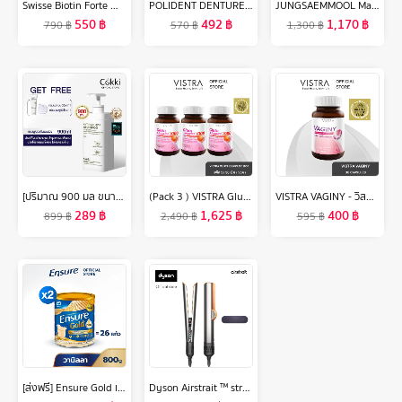
Swisse Biotin Forte With Vitamin C + Zinc สวิสเซ ไบโอติน + ซิงค์
POLIDENT DENTURE ADHESIVE CREAM FRESH MINT 60G X 2 โพลิเดนท์ ครีมติดฟันปลอม กลิ่นมิ้นท์ 60 กรัม แพ็ค 2
JUNGSAEMMOOL Masterclass Glow Base 50ml จองแซมมุล มาสเตอร์คลาส โกลว์ เบส เบสปรับสภาพผิวฉ่ำโกลว์
550
฿
492
฿
1,170
฿
790
฿
570
฿
1,300
฿
[ปริมาณ 900 มล ขนาดขายดี！] Cokki anti-hair loss shampoo ยาสระผม ลดผมขาดหลุดร่วง
(Pack 3 ) VISTRA Gluta Complex 1000 Plus Red Orange Extract 30 Capsules - วิสทร้า กลูต้า คอมเพล็กซ์ 1000 พลัส เรด ออเร้นจ์ (30 เม็ด) [ แพค 3 ขวด = 90 เม็ด ]
VISTRA VAGINY - วิสทร้า วาจินี่ (30 เม็ด)
289
฿
1,625
฿
400
฿
899
฿
2,490
฿
595
฿
[ส่งฟรี] Ensure Gold เอนชัวร์ โกลด์ กลิ่นวานิลลา 800g 2 กระป๋อง Ensure Gold Vanilla 800g x2
Dyson Airstrait ™ straightener (Bright Nickel/Rich Copper) เครื่องหนีบผม