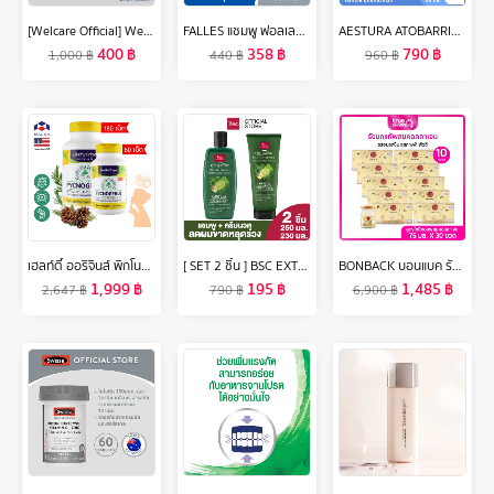
[Welcare Official] Welcare อุปกรณ์พยุงกระดูกสันหลังและเอว Lumbar Support Belt ไซส์ S, M, L, XL และ XXL
FALLES แชมพู ฟอลเลส สูตรผมแข็งแรงสุขภาพดี 300 มล. 2 ขวด
AESTURA ATOBARRIER365 HYDRO SOOTHING CREAM 60ML เอสทูร่า อะโทแบริเออร์365 ไฮโดร ซูทติ้ง ครีม ผลิตภัณฑ์บำรุงผิวหน้า
400
฿
358
฿
790
฿
1,000
฿
440
฿
960
฿
เฮลท์ตี้ ออริจินส์ พิกโนจินอล 30 mg แคปซูล Healthy Origins Pycnogenol French Marine Pine Bark สารสกัดเปลือกสนฝรั่งเศส /กินร่วมกับ แอสต้าแซนทีน คอลลาเจน ถังเช่า กลูต้า ลูทีน ไลโคปีน ขมิ้นชัน วิตามินซี
[ SET 2 ชิ้น ] BSC EXTRA CARE HAIR FALL CONTROL SHAMPOO และ BSC EXTRA CARE HAIR FALL CONTROL CONDITIONER แชมพู และครีมนวดผม สกัดจากมะกรูดและขิง สำหรับผมขาด หลุดร่วง อ่อนแอ เพิ่มประสิทธิภาพการบำรุงเส้นผม ลดการขาดหลุดร่วงของเส้นผม
BONBACK บอนแบค รังนกแท้ 100% สูตรไซลิทอลผสมคอลลาเจน 75มล. เซต 10 กล่อง (3ขวด/กล่อง) รวม 30 ขวด
1,999
฿
195
฿
1,485
฿
2,647
฿
790
฿
6,900
฿