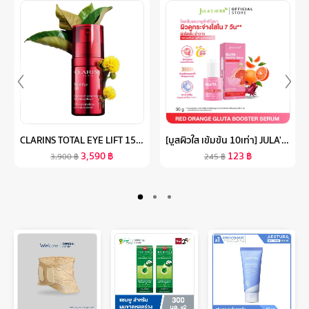
CLARINS TOTAL EYE LIFT 15ML คลาแรงส์ โททอล อาย ลิฟต์ ดูแลผิวรอบดวงตา ครีมรอบดวงตา ครีมบำรุงผิวรอบดวงตา
[บูสผิวใส เข้มข้น 10เท่า] JULA'S HERB จุฬาเฮิร์บ โดสส้มแดง แบบขวด 30ML
3,590
฿
123
฿
3,900
฿
245
฿