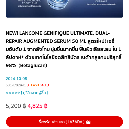
NEW! LANCOME GENIFIQUE ULTIMATE, DUAL-
REPAIR AUGMENTED SERUM 50 ML สูตรใหม่! เซรั่
มอันดับ 1 จากลังโคม ชุ่มชื้นมากขึ้น ฟื้นผิวเสียสะสม ใน 1
สัปดาห์* ด้วยเทคโนโลยีจดสิทธิบัตร เบต้ากลูแคนบริสุทธิ์
98% (Betaglucan)
2024-10-08
5314702941
⚡
FLASH
SALE
⚡
⭐⭐⭐⭐⭐ [ ดูรีวิวจากผู้ซื้อ ]
5,200
฿
4,825
฿
ซื้อพร้อมส่วนลด ( LAZADA )