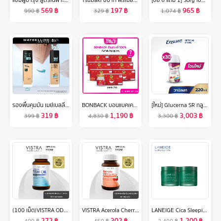
แชมพูบำรุง สูตรเฉพาะหอมเกศ(Hommkesa Natural Color Shampoo ขนาด340ml.)
Tsubaki ซึบากิ พรีเมียม รีแพร์ แชมพู (ขวดทอง) 490 มล.
[ซื้อ 6 แถม 1] Sofy โซฟี หลับสนิทตลอดคืน ผ้าอนามัย แบบกางเกง ไซส์ M-XL จำนวน 5 ชิ้น Sofy Night Pants Size M-XL 5 pcs Buy 6 get 1
569
฿
197
฿
965
฿
990
฿
329
฿
1,074
฿
รองพื้นคุมมัน เมย์เบลลีน ฟิต มี แมท แอนด์ พอร์เลส 30 มล.MAYBELLINE FIT ME MATTE AND PORELESS LIQUID FOUNDATION 30 ML.(เครื่องสำอาง,รองพื้น,ครีมรองพื้น,เนื้อแมท)
BONBACK บอนแบคเครื่องดื่มรังนกแท้ 100% จากถ้ำธรรมชาติ สูตรต้นตำรับ 75มล. เซต 7 กล่อง 21 ขวด
[ใหม่] Glucerna SR กลูเซอนา เอสอาร์ ชนิดน้ำ กลิ่นวานิลลา 220ml 30 ขวด สำหรับผู้ป่วยเบาหวาน
319
฿
1,190
฿
3,003
฿
399
฿
4,830
฿
3,300
฿
(100 เม็ด)VISTRA ODORLESS FISH OIL 1000 MG (BOT- 100 CAPS) วิสทร้า โอเดอร์เลส ฟิชออยด์ 1000 มก. สูตรใหม่ กลิ่นมินต์ (ขวดใหญ่ บรรจุ 100 เม็ด/ขวด)
VISTRA Acerola Cherry 1000 mg & Citrus Bioflavonoids Plus - วิสทร้า อะเซโรลาเชอรี่ 1000 มก. & ซิตรัส ไบโอฟลาโวนอยด์ พลัส ( 45 เม็ด )
LANEIGE Cica Sleeping Mask 60ml (แพ็ค2ชิ้น) ลาเนจ ซิก้า สลีปปิ้ง มาส์ก มาส์กหน้าบำรุงผิว สูตรเฉพาะผิวแพ้ง่าย ผิวแข็งแรง
272
฿
302
฿
1,200
฿