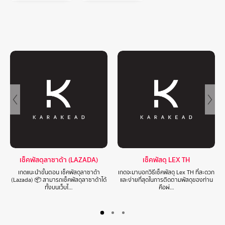
เช็คพัสดุลาซาด้า (LAZADA)
เช็คพัสดุ LEX TH
เกดแนะนำขั้นตอน เช็คพัสดุลาซาด้า
เกดจะมาบอกวิธีเช็คพัสดุ Lex TH ที่สะดวก
(Lazada) 📦 สามารถเช็คพัสดุลาซาด้าได้
และง่ายที่สุดในการติดตามพัสดุของท่าน
ทั้งบนเว็บไ…
คือผ่…