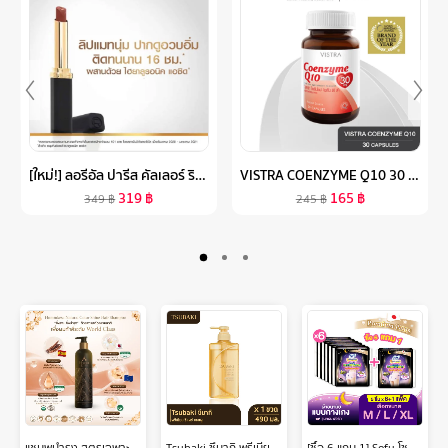
[ใหม่!] ลอรีอัล ปารีส คัลเลอร์ ริช อินเทนซ์ วอลุ่ม แมท L’OREAL PARIS COLOR RICHE INTENSE VOLUME MATTE (ลิปแมท, ลิปแมทเนื้อนุ่ม, ลิปลอรีอัล, ติดทนนาน 16 ชั่วโมง)
VISTRA COENZYME Q10 30 MG - วิสทร้า โคเอนไซม์ คิวเท็น 30 มก. ( 30 เม็ด )
319
฿
165
฿
349
฿
245
฿