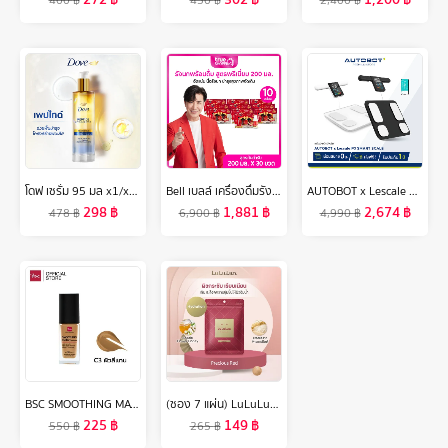
400
฿
450
฿
2,400
฿
โดฟ เซรั่ม 95 มล x1/x2 Dove Serum 95 ml x1/x2
Bell เบลล์ เครื่องดื่มรังนกแท้จากธรรมชาติ สูตรต้นตำรับ 200มล. เซต 10 กล่อง (3ขวด/กล่อง) 30 ขวด
AUTOBOT x Lescale P3 เครื่องน้ำหนัก อัจฉริยะ Smart Scale เซนเซอร์ 8 อิเล็กโทรด ตรวจเช็ค Professional มากถึง 20 พารามิเตอร์ [ PRE ]
298
฿
1,881
฿
2,674
฿
478
฿
6,900
฿
4,990
฿
BSC SMOOTHING MATCH FOUNDATION SPF 50 PA++++ 30 ml. รองพื้นเนื้อซาตินบางเบา มอบการปกปิดอย่างเป็นธรรมชาติ ให้ผิวหน้าแลดูเปล่งปลั่ง มีออร่า ใบหน้าแลดูมีมิติ
(ซอง 7 แผ่น) LuLuLun Precious Moist Face mask ลูลูลูน แผ่นมาสก์หน้า สูตรผิวกระชับ อ่อนเยาว์ พรีเชียส มอยซ์
225
฿
149
฿
550
฿
265
฿