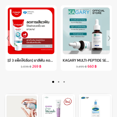
[มี 3 แพ็คให้เลือก] ยาสีฟัน คอลเกต เซนซิทีฟ โปรรีลีฟ ออริจินัล 110 กรัม COLGATE SENSITIVE PRO RELIEF ORIGINAL TOOTHPASTE 110G
KAGARY MULTI-PEPTIDE SERUM ANTI HAIR LOSS HAIR SERUM 30 ML เซรั่มบำรุงผม น้ำมันใส่ผม ออยล์บำรุงผม บำรุงผม ทรีทเมนต์สำหรับเส้นผม HAIR TREATMENT
269
฿
660
฿
1,036
฿
3,495
฿