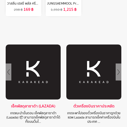
วาสลีน เฮลธี พลัส ครีมอาบน้ำ 400 มล. แพ็คคู่ Vaseline Healthy Plus Body Wash 400 ml. Twin pack ( สบู่ สบู่เหลว ครีมอาบน้ำ เจลอาบน้ำ Shower
JUNGSAEMMOOL Pro-lasting Finish Powder Pact 7.5g จองแซมมุล โปร ลาสติ้ง ฟินิช พาวเดอร์ แพค แป้งเบลอรูขุมขนขั้นสุด
169
฿
1,215
฿
298
฿
1,350
฿
เช็คพัสดุลาซาด้า (LAZADA)
ตั๋วเครื่องบินราคาประหยัด
เกดแนะนำขั้นตอน เช็คพัสดุลาซาด้า
เกดจะพาไปจองตั๋วเครื่องบินราคาถูกด้วย
(Lazada) 📦 สามารถเช็คพัสดุลาซาด้าได้
แอพ Lazada สามารถเช็คค่าเครื่องบินใน
ทั้งบนเว็บไ…
ประเทศ …