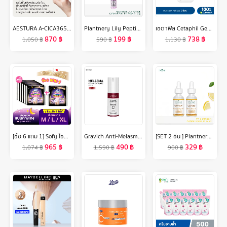
AESTURA A-CICA365 BLEMISH RELIEF SERUM 40ML เอสทูร่า เอ-ซิก้า365 เบลมมิช* รีลีฟ เซรั่ม ผลิตภัณฑ์บำรุงผิวหน้า
Plantnery Lily Peptide Extra Bright Eye Cream 15 g
เซตาฟิล Cetaphil Gentle Skin Cleanser เจลทำความสะอาดผิวหน้าและผิวกาย สำหรับผิวบอบบาง แพ้ง่าย และทุกสภาพผิว 1 Litre.
870
฿
199
฿
738
฿
1,050
฿
590
฿
1,130
฿
[ซื้อ 6 แถม 1] Sofy โซฟี หลับสนิทตลอดคืน ผ้าอนามัย แบบกางเกง ไซส์ M-XL จำนวน 5 ชิ้น Sofy Night Pants Size M-XL 5 pcs Buy 6 get 1
Gravich Anti-Melasma Concentrate Serum 30 ml
[SET 2 ชิ้น ] Plantnery Vit C Orange & Lemon Bright Complex Intense Serum 30 ml
965
฿
490
฿
329
฿
1,074
฿
1,590
฿
900
฿