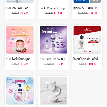
เมย์เบลลีน ฟิต มี คอนซีลเลอร์ 6.8 มล.MAYBELLINE FIT ME CONCEALER 6.8 ml(เครื่องสำอาง,ใต้ตาคล้ำ,ปกปิด)
Boots Vitamin C Brightening& Smoothing Night Gel Cream บู๊ทส์ วิตามิน ซี แอดวานซ์ ไบร์ทเทนนิ่ง แอนด์ สมูทติ้ง ไนท์ เจล ครีม 50 มล
[ยกลัง] SHOKUBUTSU MONOGATARI ครีมอาบน้ำ โชกุบุสซึ 500 มล. (ชนิดถุงเติม) 12 ถุง
219
฿
104
฿
636
฿
299
฿
349
฿
1,176
฿
Yuki โพรไบโอติก ผู้หญิง โดยเฉพาะ 30 แคปซูล Women’s Probiotic
No7 Pure Retinol 0.3% Retinol Night Concentrate Serum 30Ml นัมเบอร์เซเว่น เพียว เรตินอล 0.3% เรตินอล ไนท์ คอนเซ็นเทรท เซรั่ม 30มล.
โอเลย์ ไวท์เรเดียนซ์โลชั่น SPF19 UVA/UVB ครีม 30 มล. ไนอะซินาไมด์ กระจ่างใส สกินแคร์ Olay White Radiance Lotion SPF19 UVA/UVB 30ML
339
฿
559
฿
109
฿
499
฿
1,469
฿
129
฿