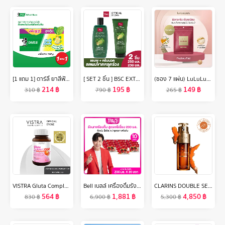
[1 แถม 1] ดาร์ลี่ ยาสีฟัน ดับเบิ้ล แอ็คชั่น 150 กรัม [แพ็ค 3] รวม 2 กล่อง
[ SET 2 ชิ้น ] BSC EXTRA CARE HAIR FALL CONTROL SHAMPOO และ BSC EXTRA CARE HAIR FALL CONTROL CONDITIONER แชมพู และครีมนวดผม สกัดจากมะกรูดและขิง สำหรับผมขาด หลุดร่วง อ่อนแอ เพิ่มประสิทธิภาพการบำรุงเส้นผม ลดการขาดหลุดร่วงของเส้นผม
(ซอง 7 แผ่น) LuLuLun Precious Moist Face mask ลูลูลูน แผ่นมาสก์หน้า สูตรผิวกระชับ อ่อนเยาว์ พรีเชียส มอยซ์
214
฿
195
฿
149
฿
310
฿
790
฿
265
฿
VISTRA Gluta Complex 1000 Plus Red Orange Extract 30 Capsules - วิสทร้า กลูต้า คอมเพล็กซ์ 1000 พลัส เรด ออเร้นจ์ (30 เม็ด)
Bell เบลล์ เครื่องดื่มรังนกแท้จากธรรมชาติ สูตรต้นตำรับ 200มล. เซต 10 กล่อง (3ขวด/กล่อง) 30 ขวด
CLARINS DOUBLE SERUM LIGHT TEXTURE 50 ml คลาแรงส์ ดับเบิ้ล เซรั่ม เนื้อบางเบา ผลิตภัณฑ์ลดเลือนริ้วรอย เซรั่ม เพื่อผิวแลดูอ่อนเยาว์ กระจ่างใสขึ้น
564
฿
1,881
฿
4,850
฿
830
฿
6,900
฿
5,300
฿