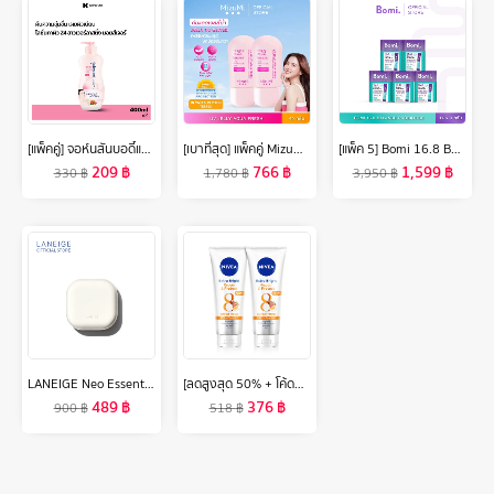
[แพ็คคู่] จอห์นสันบอดี้แคร์ โลชั่นทาผิว 24 ฮาวเวอร์ลาสติ้ง มอยส์เจอร์ 400 มล. x 2 Johnson Body Care 24 Hour Lasting Moisture Lotion 400 ml. x 2
[เบาที่สุด] แพ็คคู่ MizuMi UV Jelly Aqua Fresh 40g กันแดดเนื้อเจลลี่น้ำ เบา เกลี่ยง่าย ผิวฉ่ำโกลว์ ปกป้องสูงสุด
[แพ็ค 5] Bomi 16.8 Balance Probiotics (14 x 3g) โบมิ โพรไบโอติกส์ พร้อมทาน
209
฿
766
฿
1,599
฿
330
฿
1,780
฿
3,950
฿
LANEIGE Neo Essential Blurring Finish Powder 7g แป้งฝุ่นเซ็ตเมคอัพ ช่วยเบลอผิวและปรับผิวให้เรียบเนียน
[ลดสูงสุด 50% + โค้ดลดเพิ่ม 20%]นีเวียเอ็กซ์ตร้า ไบรท์ รีแพร์ แอนด์ โพรเทค เอสพีเอฟ50 พีเอ+++ บอดี้ เซรั่ม 320มล. 2 ชิ้น NIVEA
489
฿
376
฿
900
฿
518
฿