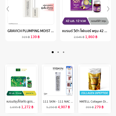
GRAVICH PLUMPING MOIST LIP SERUM 10 G
แบรนด์ วีต้า ไฟเบอร์ พรุน 42 มล. แพค 12 ขวด X 6 แพค (72 ขวด) (ยกลัง) (VETA)
139
฿
1,860
฿
319
฿
2,646
฿
แบรนด์ซุปไก่สกัด สูตรต้นตำรับ 42 มล. แพค 15 ขวด x 3 แพค (45 ขวด) (BEC)
111 SKIN - 111 NAC Y2 DIETARY SUPPLEMENT PRODUCT 90 CAPSULES 111 สกิน 111 แน็ค วาย2 ไดเอทแทรี่ ซัพพรีเมน 90 แคปซูล
MATELL Collagen Dipeptide 100% คอลลาเจน ไดเปปไทด์ 100g ผสม Rice Ceramide Ceravite ขนาดโมเลกุลเล็กที่สุดในโลก
1,272
฿
4,907
฿
279
฿
1,695
฿
5,250
฿
359
฿