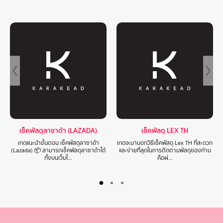
เช็คพัสดุลาซาด้า (LAZADA)
เช็คพัสดุ LEX TH
เกดแนะนำขั้นตอน เช็คพัสดุลาซาด้า
เกดจะมาบอกวิธีเช็คพัสดุ Lex TH ที่สะดวก
(Lazada) 📦 สามารถเช็คพัสดุลาซาด้าได้
และง่ายที่สุดในการติดตามพัสดุของท่าน
ทั้งบนเว็บไ…
คือผ่…