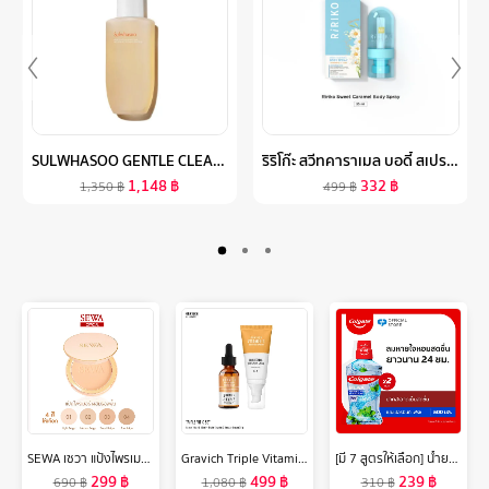
SULWHASOO GENTLE CLEANSING FOAM 200ML. โซลวาซู โฟมล้างหน้าเกาหลี ล้างเครื่องสำอาง ขจัดสิ่งสกปรกและสิ่งตกค้างออกจากรูขุมขนอย่างอ่อนโยน
ริริโก๊ะ สวีทคาราเมล บอดี้ สเปรย์ RIRIKO SWEET CARAMEL BODY SPRAY
1,148
฿
332
฿
1,350
฿
499
฿
SEWA เซวา แป้งไพรเมอร์ผสมรองพื้น มีให้เลือก 4 เฉดสี (ขนาด10g.) จัดการความมัน ป้องกันผิวจากแสงแดด ปกปิด เรียบเนียน
Gravich Triple Vitamin C Booster Serum + Triple Vitamin C Booster Cream Set
[มี 7 สูตรให้เลือก] น้ำยาบ้วนปาก คอลเกต น้ำยาบ้วนปาก 500 มล. รวม 2 ขวด [Available in 8 variants] Colgate Plax Mouthwash Mouthwash 500ml Total 2 Bottles
299
฿
499
฿
239
฿
690
฿
1,080
฿
310
฿