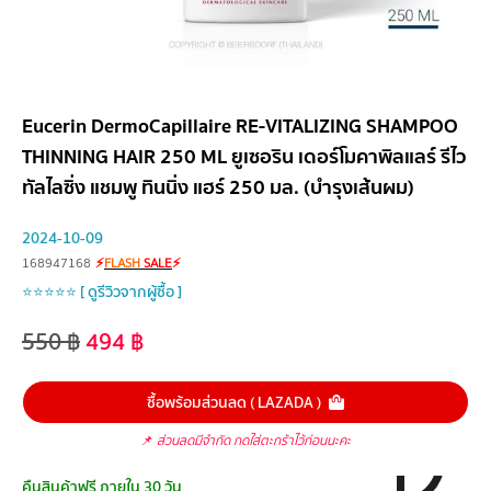
Eucerin DermoCapillaire RE-VITALIZING SHAMPOO
THINNING HAIR 250 ML ยูเซอริน เดอร์โมคาพิลแลร์ รีไว
ทัลไลซิ่ง แชมพู ทินนิ่ง แฮร์ 250 มล. (บำรุงเส้นผม)
2024-10-09
168947168
⚡
FLASH
SALE
⚡
⭐⭐⭐⭐⭐ [ ดูรีวิวจากผู้ซื้อ ]
550
฿
494
฿
ซื้อพร้อมส่วนลด ( LAZADA )
📌
ส่วนลดมีจำกัด กดใส่ตะกร้าไว้ก่อนนะคะ
คืนสินค้าฟรี ภายใน 30 วัน