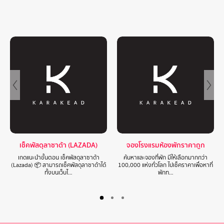
เช็คพัสดุลาซาด้า (LAZADA)
จองโรงแรมห้องพักราคาถูก
เกดแนะนำขั้นตอน เช็คพัสดุลาซาด้า
ค้นหาและจองที่พัก มีให้เลือกมากกว่า
(Lazada) 📦 สามารถเช็คพัสดุลาซาด้าได้
100,000 แห่งทั่วโลก ไปเช็คราคาเพื่อหาที่
ทั้งบนเว็บไ…
พักท…