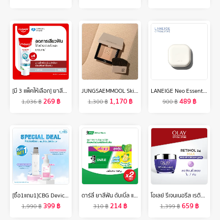
[มี 3 แพ็คให้เลือก] ยาสีฟัน คอลเกต เซนซิทีฟ โปรรีลีฟ ออริจินัล 110 กรัม Colgate Sensitive Pro Relief Original Toothpaste 110g
JUNGSAEMMOOL Skin Nuder Shading Pact 10g จองแซมมุล สกิน นูเดอร์ เฉดดิ้ง แพค เฉดดิ้งพาเลทโทนธรรมชาติ 3 สีในตลับเดียว
LANEIGE Neo Essential Blurring Finish Powder 7g แป้งฝุ่นเซ็ตเมคอัพ ช่วยเบลอผิวและปรับผิวให้เรียบเนียน
269
฿
1,170
฿
489
฿
1,036
฿
1,300
฿
900
฿
[ซื้อ1แถม1]CBG Devices เครื่องสครับผิวหน้าด้วยไอออน4โหมดIonic X2 Skin Scrubber แถมฟรี!!! เจลทรีทเมนต์นวดหน้า 1 ขวด (มีให้เลือก3สูตร)
ดาร์ลี่ ยาสีฟัน ดับเบิ้ล แอ็คชั่น 150 กรัม [แพ็ค 3] 2 กล่อง
โอเลย์ รีเจนเนอรีส เรตินอล24 แม็กซ์ ไนท์ครีม 50 กรัม. ลดเลือนริ้วรอย สกินแคร์ Olay Regenerist Retinol24 Max Night Cream 50G
399
฿
214
฿
659
฿
1,990
฿
310
฿
1,399
฿