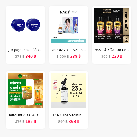
[ลดสูงสุด 50% + โค้ดลดเพิ่ม 20%]นีเวีย ครีมบำรุงผิวสูตรเข้มข้น 250 มล. 2 ชิ้น NIVEA
Dr.PONG RETINAL-X TIMELESS ANTI-AGING SERUM เซรั่มลดเลือนริ้วรอย
เทรซาเม่ เซรั่ม 100 มล. X1/X2 SERUM 100ML X1/X2
340
฿
338
฿
239
฿
378
฿
1,000
฿
399
฿
Dettol เดทตอล เจลอาบน้ำแบบถุงเติม สบู่เหลวเดทตอล แอนตี้แบคทีเรีย ถุงเติม 400มล.X4 (เลือกสูตรด้านใน)
COSRX The Vitamin C Serum 20g เซรั่มวิตามินซีบริสุทธิ์เข้มข้น ช่วยลดเลือนรอยดำ รอยสิว ปรับผิวหมองคล้ำให้กระจ่างใส มีชีวิตชีวา
185
฿
368
฿
436
฿
890
฿