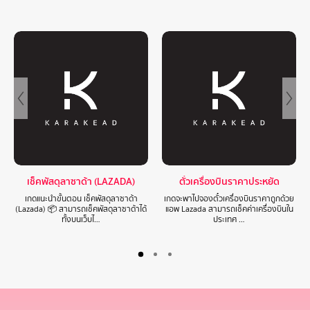
เช็คพัสดุลาซาด้า (LAZADA)
ตั๋วเครื่องบินราคาประหยัด
เกดแนะนำขั้นตอน เช็คพัสดุลาซาด้า
เกดจะพาไปจองตั๋วเครื่องบินราคาถูกด้วย
(Lazada) 📦 สามารถเช็คพัสดุลาซาด้าได้
แอพ Lazada สามารถเช็คค่าเครื่องบินใน
ทั้งบนเว็บไ…
ประเทศ …