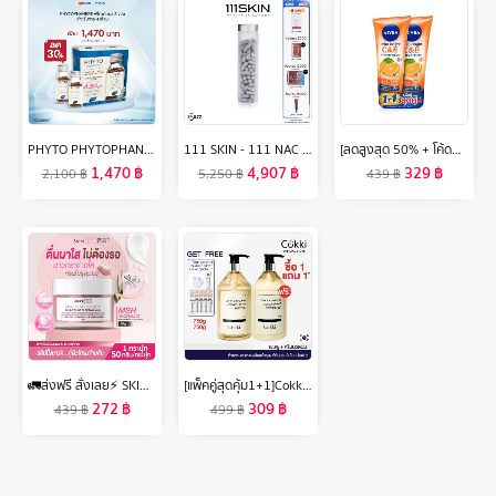
PHYTO PHYTOPHANERE DUO 2 ขวด สำหรับทาน 4 เดือน - ผลิตภัณฑ์เสริมอาหาร สำหรับผม และ เล็บ
111 SKIN - 111 NAC Y2 DIETARY SUPPLEMENT PRODUCT 90 CAPSULES 111 สกิน 111 แน็ค วาย2 ไดเอทแทรี่ ซัพพรีเมน 90 แคปซูล
[ลดสูงสุด 50% + โค้ดลดเพิ่ม 20%]นีเวียเอ็กซ์ตร้า ไบรท์ ซี แอนด์ อีวิตามิน โลชั่น 320มล. 2 ชิ้น NIVEA
1,470
฿
4,907
฿
329
฿
2,100
฿
5,250
฿
439
฿
🚛ส่งฟรี สั่งเลย⚡ SKINMIDE MSH NIACINAMIDE BRIGHTENING SLEEPING MASK 50g สลีปปิ้งมาส์ค กู้ผิวโกลว์ อมชมพู บูสต์ผิวใสชั่วข้ามคืน
[แพ็คคู่สุดคุ้ม1+1]Cokki แชมพู & ครีมนวด Shampoo & Hair Conditioner 750gx2 สูตรขจัดรังแค
272
฿
309
฿
439
฿
499
฿