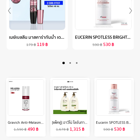
เมย์เบลลีน มาสคาร่ากันน้ำ เดอะ ไฮเปอร์เคิร์ล 9.2 มล.MAYBELLINE THE HYPERCURL WATERPROOF MASCARA 9.2 ML(เครื่องสำอาง, มาสคาร่า, มาสคาร่ากันน้ำ)
EUCERIN SPOTLESS BRIGHTENING SKIN TONE PERFECTING BODY LOTION 250 ML ยูเซอริน สปอตเลส ไบรท์เทนนิ่ง สกิน โทน เพอร์เฟคติ้ง บอดี้ โลชั่น 250 มล.
119
฿
530
฿
179
฿
590
฿
Gravich Anti-Melasma Concentrate Serum 30 ml
[แพ็คคู่] อาวีโน่ โลชั่นทาผิว อาวีโน่ เดลี่ มอยส์เจอร์ไรซิ่ง 1000 มล. x 2 Aveeno Daily Moisturizing Lotion 1000 ml. x 2
Eucerin SPOTLESS BRIGHTENING SKIN TONE PERFECTING BODY LOTION 250 ML ยูเซอริน สปอตเลส ไบรท์เทนนิ่ง สกิน โทน เพอร์เฟคติ้ง บอดี้ โลชั่น 250 มล.
490
฿
1,315
฿
530
฿
1,590
฿
1,678
฿
590
฿