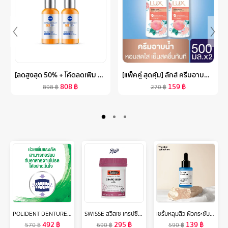
[ลดสูงสุด 50% + โค้ดลดเพิ่ม 20%]นีเวีย เอ็กซ์ตร้า ไบรท์ ซี แอนด์ ไฮยา วิตามิน แอนตี้-สปอตเซรั่ม 30 มล. 2 ชิ้น NIVEA
[แพ็คคู่ สุดคุ้ม] ลักส์ ครีมอาบน้ำ 450-480 มล. LUX BODY WASH 450-480 ML
808
฿
159
฿
898
฿
270
฿
POLIDENT DENTURE ADHESIVE CREAM FRESH MINT 60G X 2 โพลิเดนท์ ครีมติดฟันปลอม กลิ่นมิ้นท์ 60 กรัม แพ็ค 2
SWISSE สวิสเซ เกรปซีด สารสกัดจากเมล็ดองุ่น 60 เม็ด
เซรั่มหลุมสิว ผิวกระชับ รูขุมขนเล็กลง The Skin Collection Serum Copper Tripeptide 3% ขนาด 30 ml
492
฿
295
฿
139
฿
570
฿
690
฿
590
฿