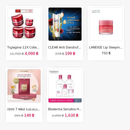
Trylagina 12X Collagen ไตรลาจิน่า คอลลาเจน 12X เซรั่มคืนความอ่อนเยาว์ครบ 5 มิติ 3 กระปุก ฟรี ขนาดพกพา
CLEAR Anti Dandruff Shampoo (2 bottles) เคลียร์ แชมพูขจัดรังแค (2 ขวด)
LANEIGE Lip Sleeping Mask Berry 20g ลาเนจ ลิป สลีปปิ้ง มาส์ก
4,090
฿
199
฿
750
฿
11,700
฿
378
฿
(ซอง 7 แผ่น) LuLuLun Precious Moist Face mask ลูลูลูน แผ่นมาสก์หน้า สูตรผิวกระชับ อ่อนเยาว์ พรีเชียส มอยซ์
Bioderma Sensibio H2O (Triple Pack) คลีนซิ่งเช็ดทำความสะอาดผิวหน้า สำหรับผิวแพ้ ระคายง่าย
149
฿
1,630
฿
265
฿
2,490
฿