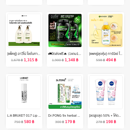
[แพ็คคู่] อาวีโน่ โลชั่นทาผิว อาวีโน่ เดลี่ มอยส์เจอร์ไรซิ่ง 1000 มล. x 2 Aveeno Daily Moisturizing Lotion 1000 ml. x 2
🚛จัดส่งฟรี🔥 (1แถม1)Truvitar Creatine ครีเอทีน ทรูวิต้าร์ ลดการสลายของมวลกล้ามเนื้อ เพิ่มพลังงานสูง เหมาะสำหรับสายสุขภาพ
[แพคคู่สุดคุ้ม] การ์นิเย่ ไมเซล่า ออยล์-อินฟิวส์ คลีนซิ่ง วอเตอร์ 400มล Garnier Micellar Oil Infused Cleansing Water 400ml x2 ล้างเครื่องสำอาง
1,315
฿
1,348
฿
494
฿
1,678
฿
1,900
฿
598
฿
L:A BRUKET 017 Lip Balm Almond/Coconut 14g ผลิตภัณฑ์บำรุงริมฝีปาก อัลมอนด์/โคโค่นัท
Dr.PONG 9x herbal plus fluoride toothpaste ยาสีฟันสมุนไพรยุคใหม่ผสมฟลูออไรด์ป้องกันฟันผุ เพื่อสุขภาพเหงือก ระงับกลิ่นปาก ฟันแข็งแรง
[ลดสูงสุด 50% + โค้ดลดเพิ่ม 20%]นีเวีย โฟมล้างหน้า เพิร์ลไบรท์ ฟิลเลอร์ 100 กรัม 2 ชิ้น NIVEA
580
฿
179
฿
198
฿
750
฿
300
฿
278
฿