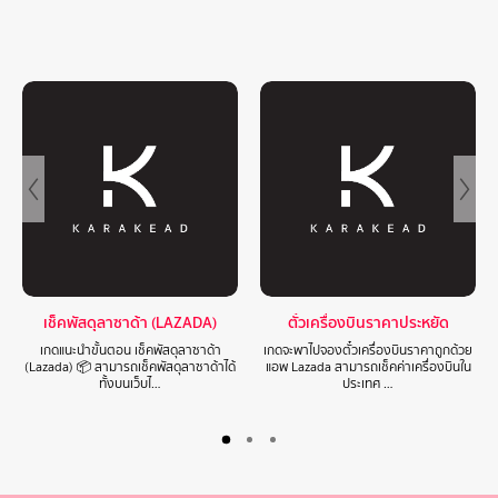
เช็คพัสดุลาซาด้า (LAZADA)
ตั๋วเครื่องบินราคาประหยัด
เกดแนะนำขั้นตอน เช็คพัสดุลาซาด้า
เกดจะพาไปจองตั๋วเครื่องบินราคาถูกด้วย
(Lazada) 📦 สามารถเช็คพัสดุลาซาด้าได้
แอพ Lazada สามารถเช็คค่าเครื่องบินใน
ทั้งบนเว็บไ…
ประเทศ …