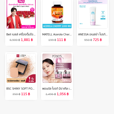
Bell เบลล์ เครื่องดื่มรังนกแท้จากธรรมชาติ สูตรต้นตำรับ 200มล. เซต 10 กล่อง (3ขวด/กล่อง) 30 ขวด
MATELL Acerola Cherry Vitamin C 1000 mg 50 Tablets อะเซโรล่า เชอร์รี่ วิตามินซี 1000 มก 50 เม็ด
ANESSA อเนสซ่า ไบรท์เทนนิ่ง ยูวี ซันสกรีน สกินแคร์ เจล N SPF50+ PA++++ 90 กรัม (กันแดดเนื้อเจลครีมสีม่วงอ่อน โทนอัพผิว)
1,881
฿
111
฿
725
฿
6,900
฿
199
฿
950
฿
BSC SHINY SOFT POWDER FOUNDATION SPF 30 PA+++ บีเอสซีไชน์นี่ซอฟท์พาวเดอร์ฟาวฯ(P)#C2 แป้งตัวใหม่ล่าสุดจาก BSC ด้วยเนื้อแป้งที่มีความละเอียดสูงทำให้ได้สัมผัสเนียนนุ่มแนบสนิทไปกับผิวหน้าอย่างเป็นธรรมชาติ
พอนด์ส ไบรท์ มิราเคิล เซรั่มและครีมหน้าใส สูตรกลางวัน spf30 และกลางคืน ไนอาซอร์ซินอล แพ็ค 4 ชิ้น ( ครีมบำรุงหน้า , มอยเจอร์ไรเซอร์ )
115
฿
1,056
฿
350
฿
1,496
฿