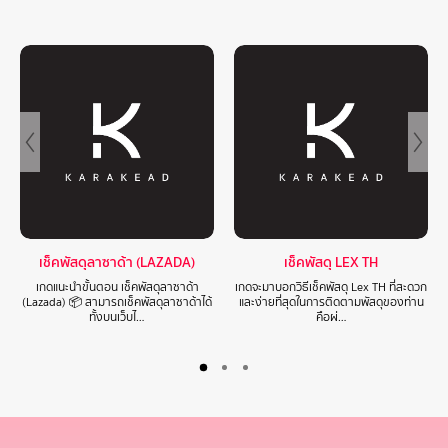
เช็คพัสดุลาซาด้า (LAZADA)
เช็คพัสดุ LEX TH
เกดแนะนำขั้นตอน เช็คพัสดุลาซาด้า
เกดจะมาบอกวิธีเช็คพัสดุ Lex TH ที่สะดวก
(Lazada) 📦 สามารถเช็คพัสดุลาซาด้าได้
และง่ายที่สุดในการติดตามพัสดุของท่าน
ทั้งบนเว็บไ…
คือผ่…