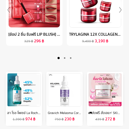
[ช้อป 2 ชิ้น รับฟรี LIP BLUSH] ใหม่! เมย์เบลลีน ซุปเปอร์ สเตย์ เท็ดดี้ ทินท์ ลิปทินท์เนื้อนุ่ม สัมผัสเบาสบาย MAYBELLINE SUPERSTAY TEDDY TINT
TRYLAGINA 12X COLLAGEN ไตรลาจิน่า คอลลาเจน 12X เซรั่มคืนความอ่อนเยาว์ครบ 5 มิติ 2 กระปุก ฟรี ขนาดพกพา 2 กระปุก
296
฿
3,190
฿
329
฿
9,400
฿
ลา โรช-โพเซย์ La Roche-Posay EFFACLAR SERUM สลายสิวอุดตันที่ต้นตอ 30ml.(เซรั่มบำรุงผิวหน้า เซรั่มช่วยลดปัญหาสิว)
Gravich Melasma Corrective Serum 30 ml
🚛ส่งฟรี สั่งเลย⚡ SKINMIDE MSH NIACINAMIDE BRIGHTENING SLEEPING MASK 50g สลีปปิ้งมาส์ค กู้ผิวโกลว์ อมชมพู บูสต์ผิวใสชั่วข้ามคืน
974
฿
230
฿
272
฿
1,390
฿
750
฿
439
฿