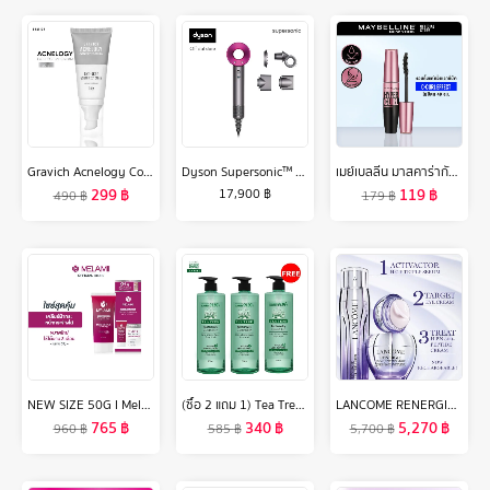
Gravich Acnelogy Corrective Cream 50 g
Dyson Supersonic™ hair dryer HD15 (Iron/Fuchsia) ไดร์เป่าผม ไดสัน สีชมพู
เมย์เบลลีน มาสคาร่ากันน้ำ เดอะ ไฮเปอร์เคิร์ล 9.2 มล.MAYBELLINE THE HYPERCURL WATERPROOF MASCARA 9.2 ml(เครื่องสำอาง, มาสคาร่า, มาสคาร่ากันน้ำ)
299
฿
119
฿
17,900
฿
490
฿
179
฿
NEW SIZE 50G l Melamii เมลามิครีมทาฝ้า กระ จุดด่างดำ
(ซื้อ 2 แถม 1) Tea Tree ที ทรี เจลอาบน้ำ มายด์แอนด์ดีพคลีน 500 มล. Naturally Mild & Deep Clean Body Wash 500ml. X 2 Free 1
LANCOME RENERGIE H.C.F. TRIPLE SERUM 50 ML ลังโคมเซรั่มผสาน 3 พลัง ป้องกันริ้วรอยแห่งวัยในหนึ่งเดียว (เซรั่ม ลังโคม ริ้วรอย ไฮยา วิตซี)
765
฿
340
฿
5,270
฿
960
฿
585
฿
5,700
฿