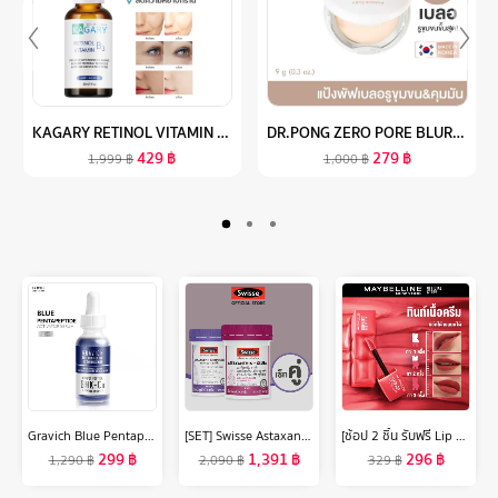
KAGARY RETINOL VITAMIN B3 SERUM เอสเซนส์บำรุงผิวหน้า ต่อต้านริ้วรอย เรตินอล เรตินอลเซรั่ม ครีมต่อต้านริ้วรอย
DR.PONG ZERO PORE BLURRING K-POWDER แป้งพัฟเบลอรูขุมขน MADE IN KOREA
429
฿
279
฿
1,999
฿
1,000
฿
Gravich Blue Pentapeptide Activator Serum 30 ml
[SET] Swisse Astaxanthin + Collagen สวิสเซ เซทผิวไบร์ท อิ่มฟู กระชับ
[ช้อป 2 ชิ้น รับฟรี Lip Blush] ใหม่! เมย์เบลลีน ซุปเปอร์ สเตย์ เท็ดดี้ ทินท์ ลิปทินท์เนื้อนุ่ม สัมผัสเบาสบาย Maybelline Superstay Teddy Tint
299
฿
1,391
฿
296
฿
1,290
฿
2,090
฿
329
฿