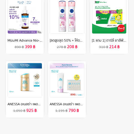
MizuMi Advance Nio-TXB3 Concentrate Serum 30 ml เซรั่มฝ้า สูตรเข้มข้น 10% ลดเลือนฝ้าหนา ฝ้าแดด กระ ที่ฝังลึก ให้จางลง
[ลดสูงสุด 50% + โค้ดลดเพิ่ม 20%]นีเวีย ดีโอ สเปรย์ ฮอกไกโด โรส สำหรับผู้หญิง 150 มล. 2 ชิ้น NIVEA
[1 แถม 1] ดาร์ลี่ ยาสีฟัน ดับเบิ้ล แอ็คชั่น 150 กรัม [แพ็ค 3] รวม 2 กล่อง
399
฿
208
฿
214
฿
890
฿
278
฿
310
฿
ANESSA อเนสซ่า เพอร์เฟค ยูวี ซันสกรีน สกินแคร์ มิลค์ NA SPF50+ PA++++ 60 มล. (กันแดดเนื้อน้ำนม บางเบาสบายผิว)
ANESSA อเนสซ่า เพอร์เฟค ยูวี ซันสกรีน สกินแคร์ ไบรท์เทนนิ่ง เจล N SPF50+ PA++++ 90 กรัม ฟรี 20 กรัม (4ก. x 5 ชิ้น)
925
฿
790
฿
1,050
฿
1,195
฿