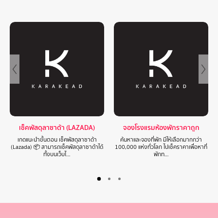
เช็คพัสดุลาซาด้า (LAZADA)
จองโรงแรมห้องพักราคาถูก
เกดแนะนำขั้นตอน เช็คพัสดุลาซาด้า
ค้นหาและจองที่พัก มีให้เลือกมากกว่า
(Lazada) 📦 สามารถเช็คพัสดุลาซาด้าได้
100,000 แห่งทั่วโลก ไปเช็คราคาเพื่อหาที่
ทั้งบนเว็บไ…
พักท…