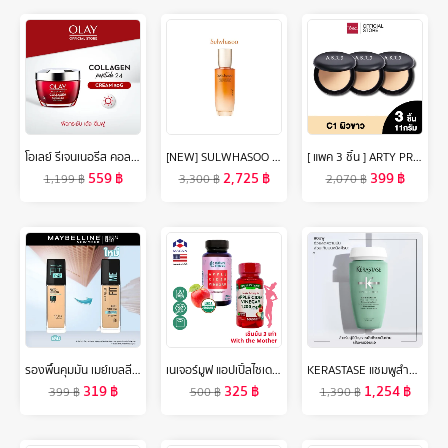
โอเลย์ รีเจนเนอรีส คอลลาเจน-เปปไทด์24 ครีม 50 กรัม. ลดเลือนริ้วรอย สกินแคร์ Olay Regenerist Collagen-Peptide24 Moisturizer Cream 50G
[NEW] SULWHASOO Concentrated Ginseng Rejuvenating Emulsion 125ml. โซลวาซู อิมัลชั่นโสมเกาหลีช่วยลดเลือนริ้วรอย เพิ่มความยืดหยุ่น ฟื้นฟูผิว อิมัลชั่นซัลวาซู (ปรับสูตรใหม่)
[ แพค 3 ชิ้น ] ARTY PROFESSIONAL SUPER PERFECT POWDER SPF 25 PA++ แป้งผสมรองพื้น เครื่องสำอาง แป้งสำหรับใบหน้า แป้งพัฟ นวัตกรรม LL Base Powder เป็นเนื้อแป้งอณูเล็ก เนื
559
฿
2,725
฿
399
฿
1,199
฿
3,300
฿
2,070
฿
รองพื้นคุมมัน เมย์เบลลีน ฟิต มี แมท แอนด์ พอร์เลส 30 มล.MAYBELLINE FIT ME MATTE AND PORELESS LIQUID FOUNDATION 30 ML.(เครื่องสำอาง,รองพื้น,ครีมรองพื้น,เนื้อแมท)
เนเจอร์มูฟ แอปเปิ้ลไซเดอร์ เวนิกา 1200 mg/s แคปซูล NATURE MOVE Apple Cider Vinegar ACV /กินกับ ซีแอลเอ การ์ซีเนีย ส้มแขก แอล-คาร์นิทีน ถั่วขาว
KERASTASE แชมพูสำหรับปัญหาหนังศีรษะมัน 250มล SPECIFIQUE BAIN DIVALENT ANTI OILY SCALP SHAMPOO 250ml (ยาสระผม,เคเรสตาส,ผมมัน,หัวมัน,เคราสตาส,เดวาลองค์)
319
฿
325
฿
1,254
฿
399
฿
500
฿
1,390
฿