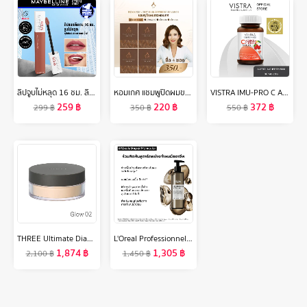
ลิปจูบไม่หลุด 16 ชม. ลิปจิ้มจุ่มเนื้อแมท เมย์เบลลีน ซุปเปอร์ สเตย์ แมท อิ้งค์ ลิขวิด ลิปสติก 5 มล. MAYBELLINE NEW YORK SUPERSTAY MATTE INK Liquid Lipstick 5 ml (เครื่องสำอาง, ลิปติดทน, ลิปแมท, ลิปกันน้ำ)
หอมเกศ แชมพูปิดผมขาว ชุดทดลอง4ซอง350บาท ขนาด30ml.
VISTRA IMU-PRO C Acerola Cherry 2000 Plus (Bot-30 Tabs) - วิสทร้า ไอมู-โปร ซี อะเซโรลา เชอร์รี่ 2000 พลัส (30 เม็ด)
259
฿
220
฿
372
฿
299
฿
350
฿
550
฿
THREE Ultimate Diaphanous Loose Powder Glow 17g ทรี อัลทิเมต ไดพานัส ลูส พาวเดอร์ โกลว์ ผลิตภัณฑ์ ฟินิชชิ่ง พาวเดอร์ ผิวดูฉ่ำวาว
L'Oreal Professionnel ABSOLUT REPAIR MOLECULAR RINSE-OFF SERUM 250ML ทรีตเมนต์เซรั่มแบบล้างออก คืนความแข็งแรงสู่เส้นผมได้ทันที (ทรีตเมนต์เซรั่มแบบล้างออก, คืนความแข็งแรงสู่เส้นผม, L'Oreal Pro,L'Oreal Professional,LOreal Pro,LOreal Professional)
1,874
฿
1,305
฿
2,100
฿
1,450
฿