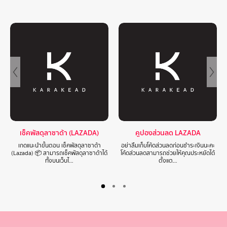
เช็คพัสดุลาซาด้า (LAZADA)
คูปองส่วนลด LAZADA
เกดแนะนำขั้นตอน เช็คพัสดุลาซาด้า
อย่าลืมเก็บโค้ดส่วนลดก่อนชำระเงินนะคะ
(Lazada) 📦 สามารถเช็คพัสดุลาซาด้าได้
โค้ดส่วนลดสามารถช่วยให้คุณประหยัดได้
ทั้งบนเว็บไ…
ตั้งแต…