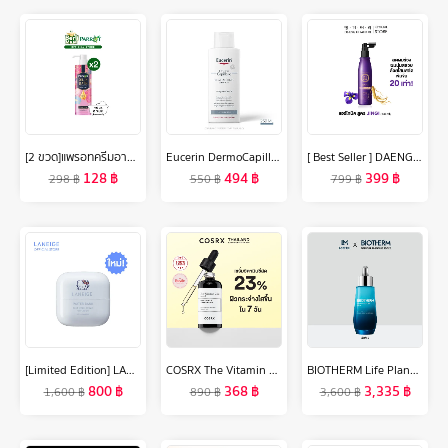
[2 ขวด]แพรอทครีมอาบน้ำ ออยล์อินบาธ เลิฟลี่ ยัง 400มล. [Bundle 2]Parrot Oil In Bath Oil Lovely Young 400 ML สบู่เหลว Liquid soap
Eucerin DermoCapillaire RE-VITALIZING SHAMPOO THINNING HAIR 250 ML ยูเซอริน เดอร์โมคาพิลแลร์ รีไวทัลไลซิ่ง แชมพู ทินนิ่ง แฮร์ 250 มล. (บำรุงเส้นผม)
[ Best Seller ] DAENG GI MEO RI JINGI Anti-Hair Loss Scalp Tonic 100ml แทงกีโมรี จินจิ แอนตี้ แฮร์ ลอส สคัลพ์ โทนิค 100 มล.(DJ)
128
฿
494
฿
399
฿
298
฿
550
฿
799
฿
[Limited Edition] LANEIGE x HELLO KITTY Water Bank Blue Hyaluronic Gel Cream 50ml ลาเนจ วอเตอร์ แบงค์ บลู ไฮยาลูโรนิค เจล ครีม
COSRX The Vitamin C Serum 20g เซรั่มวิตามินซีบริสุทธิ์เข้มข้น ช่วยลดเลือนรอยดำ รอยสิว ปรับผิวหมองคล้ำให้กระจ่างใส มีชีวิตชีวา
BIOTHERM Life Plankton™ Elixir Serum 50ml ไบโอเธิร์ม ไลฟ์ แพลงตอน เซรั่ม เพื่อผิวอ่อนเยาว์ ชุ่มชื้น (เซรั่ม สกินแคร์ แพลงตอน)
800
฿
368
฿
3,335
฿
1,600
฿
890
฿
3,600
฿