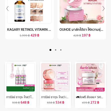
KAGARY RETINOL VITAMIN B3 SERUM เอสเซนส์บำรุงผิวหน้า ต่อต้านริ้วรอย เรตินอล เรตินอลเซรั่ม ครีมต่อต้านริ้วรอย
OUHOE มาส์กใต้ตา ให้ความชุ่มชื่นลดรอยหมองคล้ำบำรุงรอบดวงตาลดผ้าปิดตากุหลาบผิวรอบดวงตาลบเลือนริ้วรอยถุงใต้ตาและรอยคล้ำผ้าปิดตาคอลลาเจนช่วยบำรุงผิวลดเลือนริ้วรอยรอยความงามสิวคล้ำสำหรับบำรุงผิวตา
429
฿
197
฿
1,999
฿
428
฿
การ์นิเย่ ซากุระ โกลว์ ไฮยาลูรอน บูสเตอร์ เซรั่ม 30 มล.x2 GARNIER SERUM 30ML X2 เซรั่มหน้าใส เซรั่มบำรุงผิวหน้า
การ์นิเย่ ซากุระ โกลว์ เซต เดย์ครีม SPF30 50มล.+ไนท์ครีม 50มล Garnier Day+Night Cream 50ml ครีมทาหน้า ครีมบำรุงผิวหน้า
🚛ส่งฟรี สั่งเลย⚡ SKINMIDE MSH NIACINAMIDE BRIGHTENING SLEEPING MASK 50g สลีปปิ้งมาส์ค กู้ผิวโกลว์ อมชมพู บูสต์ผิวใสชั่วข้ามคืน
648
฿
534
฿
272
฿
938
฿
658
฿
439
฿