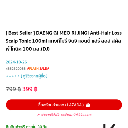
[ Best Seller ] DAENG GI MEO RI JINGI Anti-Hair Loss
Scalp Tonic 100ml แทงกีโมรี จินจิ แอนตี้ แฮร์ ลอส สคัล
พ์ โทนิค 100 มล.(DJ)
2024-10-26
4882320088
⚡
FLASH
SALE
⚡
⭐⭐⭐⭐⭐ [ ดูรีวิวจากผู้ซื้อ ]
799
฿
399
฿
ซื้อพร้อมส่วนลด ( LAZADA )
📌
ส่วนลดมีจำกัด กดใส่ตะกร้าไว้ก่อนนะคะ
คืนสินค้าฟรี ภายใน 30 วัน