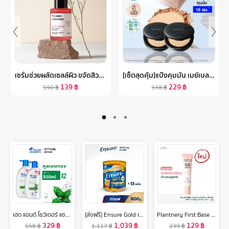
เซรั่มช่วยผลัดเซลล์ผิว ขจัดสิวอุดตัน เผยผิวที่ดูใส THE SKIN COLLECTION SERUM AHA10% + BHA2% ขนาด 30ML
[เซ็ตสุดคุ้ม]แป้งคุมมัน เมย์เบลลีน ฟิตมี แมท+พอร์เลส คุมมัน16ชม. 6กรัม MAYBELLINE FIT ME MATTE+PORELESS POWDER 6G(เครื่องสำอาง,แป้งตลับ,แป้งพัฟ)
139
฿
229
฿
590
฿
338
฿
เฮด แอนด์ โชว์เดอร์ แชมพูขจัดรังแค 850 มล. x2 ผลิตภัณฑ์ดูแลผม Head & Shoulders Anti Dandruff Shampoo 850 ml. x2
[ส่งฟรี] Ensure Gold เอนชัวร์ โกลด์ กลิ่นกาแฟ 800g 1 กระป๋อง Ensure Gold Coffee 800g x1
Plantnery First Base Blurring Pore Primer SPF15 PA++ 15 g ไพรเมอร์ออลอินวัน เบลอผิวเนียน ปิดกลบทุกรูขุมขน คุมมัน เมคอัพติดทน
329
฿
1,039
฿
129
฿
558
฿
1,117
฿
239
฿