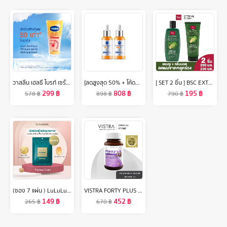
วาสลีน เฮลธี ไบรท์ เซรั่มกันแดด ซันแอนด์โพลูชั่น โพรเทคชั่น SPF50+ PA+++ ปกป้องมลภาวะ 300 มล. x2/x6 Vaseline Healthy Bright Serum SPF50 PA+++ Sun + Pollution Protection 300 ml. x2/x6
[ลดสูงสุด 50% + โค้ดลดเพิ่ม 20%]นีเวีย เอ็กซ์ตร้า ไบรท์ ซี แอนด์ ไฮยา วิตามิน แอนตี้-สปอตเซรั่ม 30 มล. 2 ชิ้น NIVEA
[ SET 2 ชิ้น ] BSC EXTRA CARE HAIR FALL CONTROL SHAMPOO และ BSC EXTRA CARE HAIR FALL CONTROL CONDITIONER แชมพู และครีมนวดผม สกัดจากมะกรูดและขิง สำหรับผมขาด หลุดร่วง อ่อนแอ เพิ่มประสิทธิภาพการบำรุงเส้นผม ลดการขาดหลุดร่วงของเส้นผม
299
฿
808
฿
195
฿
578
฿
898
฿
790
฿
(ซอง 7 แผ่น ) LuLuLun Precious Balance Face mask ลูลูลูน แผ่นมาสก์หน้า สูตรปรับสมดุลผิว อ่อนเยาว์ พรีเชียส บาลานซ์
VISTRA FORTY PLUS - วิสทร้า ผลิตภัณฑ์เสริมอาหารผงจมูกถั่วเหลืองผสมสารสกัดจากตังกุย, วิตามินรวม และน้ำมันอีฟนิ่งพริมโรส (30 เม็ด)
149
฿
452
฿
265
฿
670
฿