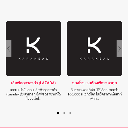
เช็คพัสดุลาซาด้า (LAZADA)
จองโรงแรมห้องพักราคาถูก
เกดแนะนำขั้นตอน เช็คพัสดุลาซาด้า
ค้นหาและจองที่พัก มีให้เลือกมากกว่า
(Lazada) 📦 สามารถเช็คพัสดุลาซาด้าได้
100,000 แห่งทั่วโลก ไปเช็คราคาเพื่อหาที่
ทั้งบนเว็บไ…
พักท…