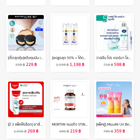
[เซ็ตสุดคุ้ม]แป้งคุมมัน เมย์เบลลีน ฟิตมี แมท+พอร์เลส คุมมัน16ชม. 6กรัม Maybelline FIT ME MATTE+PORELESS POWDER 6g(เครื่องสำอาง,แป้งตลับ,แป้งพัฟ)
[ลดสูงสุด 50% + โค้ดลดเพิ่ม 20%]นีเวีย ลูมินัส630 แอนตี้สปอต แอดวานซ์ ดาร์ค สปอต เซรั่ม 30 มล. 2 ชิ้น NIVEA ไทอามิดอล
วาสลีน โปร เดอร์มา โลชั่น บอดี้แอมพูล เข้มข้นเหมือนเซรั่มผิวหน้า 250 มล. Vaseline Proderma Body Lotion 250 ml.
229
฿
1,198
฿
598
฿
338
฿
1,598
฿
718
฿
[มี 3 แพ็คให้เลือก] ยาสีฟัน คอลเกต เซนซิทีฟ โปรรีลีฟ ออริจินัล 110 กรัม Colgate Sensitive Pro Relief Original Toothpaste 110g
MORTIW หมอทิว STINI ลดน้ำหนัก คุมหิว เผาผลาญไขมัน ควบคุมน้ำหนัก บล็อกแป้งน้ำตาล เอสทีนี่ 30 แคปซูล 681 mg.
[แพ็คคู่] MizuMi UV Bright Body Serum (180 ml ) เซรั่มกันแดดทาผิวกาย เบาสบายผิว หอมละมุน ปกป้องผิวจากแดดและมลภาวะ
269
฿
219
฿
359
฿
1,036
฿
680
฿
780
฿