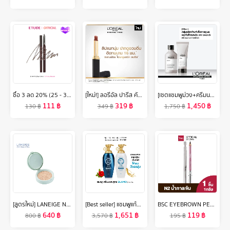
ซื้อ 3 ลด 20% (25 - 31 ต.ค. 67) ETUDE Drawing Eye Brow (0.25 g จำนวน 1 ชิ้น) อีทูดี้ ดินสอเขียนคิ้ว
[ใหม่!] ลอรีอัล ปารีส คัลเลอร์ ริช อินเทนซ์ วอลุ่ม แมท L’OREAL PARIS COLOR RICHE INTENSE VOLUME MATTE (ลิปแมท, ลิปแมทเนื้อนุ่ม, ลิปลอรีอัล, ติดทนนาน 16 ชั่วโมง)
[เซตแชมพูม่วง+ครีมนวด] L'Oreal Professionnel SERIE EXPERT SILVER แชมพูม่วงดูแลผมสีหม่น 300 มล. & คอนดิชันเนอร์ 200 มล. (L'Oreal Pro,L'Oreal Professional,LOreal Pro,LOreal Professional)
111
฿
319
฿
1,450
฿
130
฿
349
฿
1,750
฿
[สูตรใหม่] LANEIGE Neo Cushion Matte Refill 15g. ลาเนจ นีโอคุชชั่น สูตรแมตต์ ปกปิดสูงสุดแต่บางเบา กันแดด กันแสงสีฟ้า ไม่ติดมาส์ก
[Best seller] แชมพูแก้ผมร่วง แทงกีโมรี สูตรแกลมโม Daeng Gi Meo Ri GLAMO Shampoo/Treatment400 ml ช่วยเพิ่มวอลลุ่ม สูตรอ่อนโยน (DG)
BSC EYEBROWN PENCIL ดินสอเขียนคิ้ว สี N2 น้ำตาลเข้ม ดินสอ เขียน คิ้ว เครื่องสำอาง
640
฿
1,651
฿
119
฿
800
฿
3,570
฿
195
฿