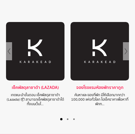
เช็คพัสดุลาซาด้า (LAZADA)
จองโรงแรมห้องพักราคาถูก
เกดแนะนำขั้นตอน เช็คพัสดุลาซาด้า
ค้นหาและจองที่พัก มีให้เลือกมากกว่า
(Lazada) 📦 สามารถเช็คพัสดุลาซาด้าได้
100,000 แห่งทั่วโลก ไปเช็คราคาเพื่อหาที่
ทั้งบนเว็บไ…
พักท…