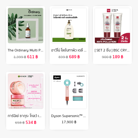
The Ordinary Multi Peptide Serum Hair Density 60ml
อาวีโน่ โลชั่นทาผิว เดลี่ มอยส์เจอร์ไรซิ่ง โลชั่น 1000 มล. Aveeno Daily Moisturizing Lotion 1000 ml.
[ SET 2 ชิ้น ] BSC CRYSTAL AURA SUNSCREEN SPF 50 PA+++ ANTI-POLLUTION 25 กรัม ครีมกันแดด best seller จาก BSC ป้องกันรังสี UVA1 UVA2 เทคโนโลยีใหม่ล่าสุด ของ BSC ให้กันแดด ดียิ่งขึ้น ซึมเร็วเบาบาง ครีม กัน แดด
611
฿
689
฿
189
฿
1,399
฿
839
฿
900
฿
การ์นิเย่ ซากุระ โกลว์ เซต เดย์ครีม SPF30 50มล.+ไนท์ครีม 50มล Garnier Day+Night Cream 50ml ครีมทาหน้า ครีมบำรุงผิวหน้า
Dyson Supersonic™ hair dryer HD15 (Ceramic Pop) ไดร์เป่าผม สีเซรามิก ป็อบ
534
฿
17,900
฿
658
฿