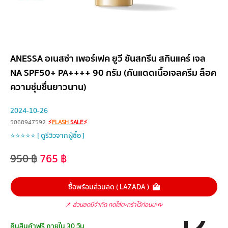
ANESSA อเนสซ่า เพอร์เฟค ยูวี ซันสกรีน สกินแคร์ เจล
NA SPF50+ PA++++ 90 กรัม (กันแดดเนื้อเจลครีม ล็อค
ความชุ่มชื่นยาวนาน)
2024-10-26
5068947592
⚡
FLASH
SALE
⚡
⭐⭐⭐⭐⭐ [ ดูรีวิวจากผู้ซื้อ ]
950
฿
765
฿
ซื้อพร้อมส่วนลด ( LAZADA )
📌
ส่วนลดมีจำกัด กดใส่ตะกร้าไว้ก่อนนะคะ
คืนสินค้าฟรี ภายใน 30 วัน