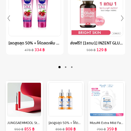
[ลดสูงสุด 50% + โค้ดลดเพิ่ม 20%]นีเวีย วิตามิน บอดี้ เซรั่ม เอ็กซ์ตร้า ไบรท์ ซี แอนด์ เอ 300 มล. 2 ชิ้น NIVEA
ส่งฟรี!! [1แถม1] INZENT GLUTA COLLAGEN 1000MG (30 เม็ด) แอล กลูต้า พลัส คอลลาเจน สูตรเข้มข้น 1,000 MG ผิวสว่าง ใส บำรุงสุขภาพดีจากภายใน วิตามินกลูต้า
334
฿
129
฿
478
฿
598
฿
JUNGSAEMMOOL Style Up Lash Mascara 7g จองแซมมุล สไตล์ อัพ ลาช มาสคาร่า
[ลดสูงสุด 50% + โค้ดลดเพิ่ม 20%]นีเวีย เอ็กซ์ตร้า ไบรท์ ซี แอนด์ ไฮยา วิตามิน แอนตี้-สปอตเซรั่ม 30 มล. 2 ชิ้น NIVEA
MizuMi Extra Mild Facial Cleanser 500ml เจลล้างหน้า สูตรอ่อนโยนพิเศษ (หัวปั้ม) ปราศจาก SLS/SLES ผิวแพ้ง่าย ผิวเป็นสิว ผิวแห้ง
855
฿
808
฿
359
฿
950
฿
898
฿
790
฿