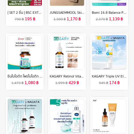
[ SET 2 ชิ้น ] BSC EXTRA CARE HAIR FALL CONTROL SHAMPOO และ BSC EXTRA CARE HAIR FALL CONTROL CONDITIONER แชมพู และครีมนวดผม สกัดจากมะกรูดและขิง สำหรับผมขาด หลุดร่วง อ่อนแอ เพิ่มประสิทธิภาพการบำรุงเส้นผม ลดการขาดหลุดร่วงของเส้นผม
JUNGSAEMMOOL Skin Nuder Shading Pact 10g จองแซมมุล สกิน นูเดอร์ เฉดดิ้ง แพค เฉดดิ้งพาเลทโทนธรรมชาติ 3 สีในตลับเดียว
Bomi 16.8 Balance Probiotics (14 x 3g) โบมิ โพรไบโอติกส์ พร้อมทาน
195
฿
1,170
฿
1,139
฿
790
฿
1,300
฿
2,370
฿
ซินไบโอติก โพรไบโอติก + พรีไบโอติก **มีฮาลาล และใยอาหาร 30 แคปซูลทำจากพืช โปรไบโอติก Probiotic Prebiotic ซินไบโอติก (Synbiotic)
KAGARY Retinol Vitamin B3 Serum เอสเซนส์บำรุงผิวหน้า ต่อต้านริ้วรอย เรตินอล เรตินอลเซรั่ม ครีมต่อต้านริ้วรอย
KAGARY Triple UV Elixir Sunscreen SPF50+ PA+++ 50g กันแดดเนื้อเจลลี่น้ำ ผิวฉ่ำโกลว์ กันแดด เบาสบายผิ สูตรกันน้ำ สดชื่นผิว ไม่มันเยิ้ม
1,080
฿
429
฿
174
฿
1,470
฿
1,999
฿
945
฿