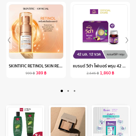
SKINTIFIC RETINOL SKIN RENEWAL SERUM เซรั่มเรตินอลเพื่อผิวอ่อนเยาว์ 20ML
แบรนด์ วีต้า ไฟเบอร์ พรุน 42 มล. แพค 12 ขวด X 6 แพค (72 ขวด) (ยกลัง) (VETA)
389
฿
1,860
฿
999
฿
2,646
฿