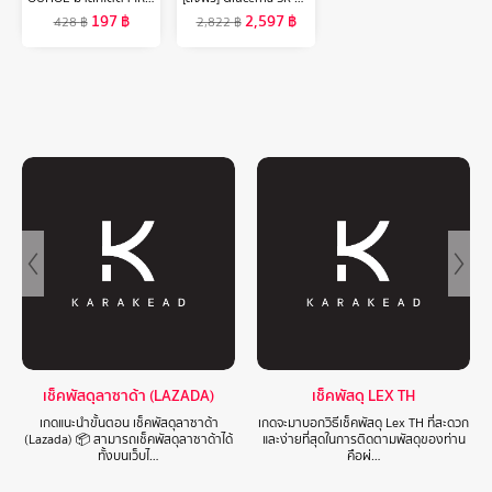
197
฿
2,597
฿
428
฿
2,822
฿
เช็คพัสดุลาซาด้า (LAZADA)
เช็คพัสดุ LEX TH
เกดแนะนำขั้นตอน เช็คพัสดุลาซาด้า
เกดจะมาบอกวิธีเช็คพัสดุ Lex TH ที่สะดวก
(Lazada) 📦 สามารถเช็คพัสดุลาซาด้าได้
และง่ายที่สุดในการติดตามพัสดุของท่าน
ทั้งบนเว็บไ…
คือผ่…