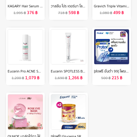
KAGARY Hair Serum Multi-Peptide Serum For Hair Density 30ml เซรั่ม ลดผมร่วง เพิ่มผมใหม่ บำรุงผม เซรั่มบำรุงผม
วาสลีน โปร เดอร์มา โลชั่น บอดี้แอมพูล เข้มข้นเหมือนเซรั่มผิวหน้า 250 มล. Vaseline Proderma Body Lotion 250 ml.
Gravich Triple Vitamin C Booster Serum + Triple Vitamin C Booster Cream Set
376
฿
598
฿
499
฿
1,995
฿
718
฿
1,080
฿
Eucerin Pro ACNE SOLUTION TRIPLE EFFECT SERUM 40 ML ยูเซอริน โปร แอคเน่ โซลูชั่น ทริปเปิล เอฟเฟค เซรั่ม 40มล.
Eucerin SPOTLESS BRIGHTENING DARK EYE CIRCLE CORRECTOR 15 ML ยูเซอริน สปอตเลส ไบรท์เทนนิ่ง ดาร์ก อาย เซอร์เคิล คอร์เรคเตอร์ 15 มล.
[ส่งฟรี ขั้นต่ำ 99] โพรเทคส์ ไอซ์ซี่ คูล ถุงเติม 400 มล. รวม 4 ถุง ให้ความรู้สึกเย็นสดชื่นสุดขั้ว (เจลอาบน้ำ, สบู่อาบน้ำ) Protex Icy Cool Refill 400ml Total 4 Bags For the Power of Cooliness (Shower Gel, Body Wash)
1,079
฿
1,266
฿
215
฿
1,200
฿
1,690
฿
500
฿
OUHOE มาส์กใต้ตา ให้ความชุ่มชื่นลดรอยหมองคล้ำบำรุงรอบดวงตาลดผ้าปิดตากุหลาบผิวรอบดวงตาลบเลือนริ้วรอยถุงใต้ตาและรอยคล้ำผ้าปิดตาคอลลาเจนช่วยบำรุงผิวลดเลือนริ้วรอยรอยความงามสิวคล้ำสำหรับบำรุงผิวตา
[ส่งฟรี] Glucerna SR กลูเซอนา เอสอาร์ กลิ่นวานิลลา 800g 2 กระป๋อง Glucerna SR Vanilla 800g x2 สำหรับผู้ป่วยเบาหวาน