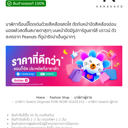
สินค้าของแท้ 100%
นาฬิกาเรือนนี้โดดเด่นด้วยสีเหลืองสดใส ตัดกับหน้าปัดสีเหลืองอ่อน
มองแล้วสดชื่นสบายตาสุดๆ บนหน้าปัดมีรูปการ์ตูนชาร์ลี บราวน์ ตัว
ละครจาก Peanuts ที่ดูน่ารักน่าเอ็นดูมากๆ
Home
Fashion Shop
นาฬิกาผู้ชาย
You are here:
นาฬิกา Swatch Originals POW WOW SO29Z101 – นาฬิกา Swatch ผู้ชาย
สินค้าคืนได้ใน 30 วัน (ขอคืนเงิน)
สินค้าจัดส่งใน 1-3 วัน (กรุงเทพฯ 1-2 วัน)
สินค้าส่งจากผู้ผลิตหรือผู้จำหน่ายทางการโดยตรง
โปรดอ้างอิงจากราคาก่อนสั่งซื้อ (Disclaimer)