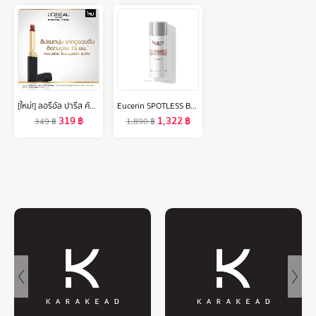
[ใหม่!] ลอรีอัล ปารีส คัลเลอร์ ริช อินเทนซ์ วอลุ่ม แมท L’OREAL PARIS COLOR RICHE INTENSE VOLUME MATTE (ลิปแมท, ลิปแมทเนื้อนุ่ม, ลิปลอรีอัล, ติดทนนาน 16 ชั่วโมง)
Eucerin SPOTLESS BRIGHTENING DAY SPF30 50 ML ยูเซอริน สปอตเลส ไบรท์เทนนิ่ง เดย์ ฟลูอิด ครีมบำรุงผิวหน้า
319
฿
1,322
฿
349
฿
1,890
฿