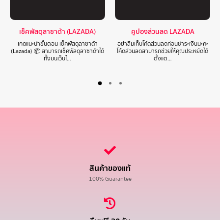
เช็คพัสดุลาซาด้า (LAZADA)
คูปองส่วนลด LAZADA
เกดแนะนำขั้นตอน เช็คพัสดุลาซาด้า
อย่าลืมเก็บโค้ดส่วนลดก่อนชำระเงินนะคะ
(Lazada) 📦 สามารถเช็คพัสดุลาซาด้าได้
โค้ดส่วนลดสามารถช่วยให้คุณประหยัดได้
ทั้งบนเว็บไ…
ตั้งแต…
สินค้าของแท้
100% Guarantee