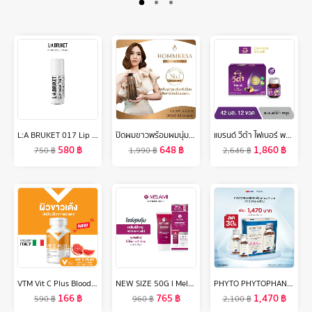
L:A BRUKET 017 Lip Balm Almond/Coconut 14g ผลิตภัณฑ์บำรุงริมฝีปาก อัลมอนด์/โคโค่นัท
ปิดผมขาวพร้อมผมนุ่มสลวย ด้วยสารสกัดธรรมชาติจากผลไม้ (แบบขวด ขนาด300ml) ราคา990บาท
แบรนด์ วีต้า ไฟเบอร์ พรุน 42 มล. แพค 12 ขวด x 6 แพค (72 ขวด) (ยกลัง) (VETA)
580
฿
648
฿
1,860
฿
750
฿
1,990
฿
2,646
฿
VTM Vit C Plus Blood Orange and Camu Camu วิตซีส้มสีเลือดและคามู คามู วิตามินผิวขาวเด้ง ปกป้องผิวจากแสงแดด
NEW SIZE 50G l Melamii เมลามิครีมทาฝ้า กระ จุดด่างดำ
PHYTO PHYTOPHANERE DUO 2 ขวด สำหรับทาน 4 เดือน - ผลิตภัณฑ์เสริมอาหาร สำหรับผม และ เล็บ
166
฿
765
฿
1,470
฿
590
฿
960
฿
2,100
฿