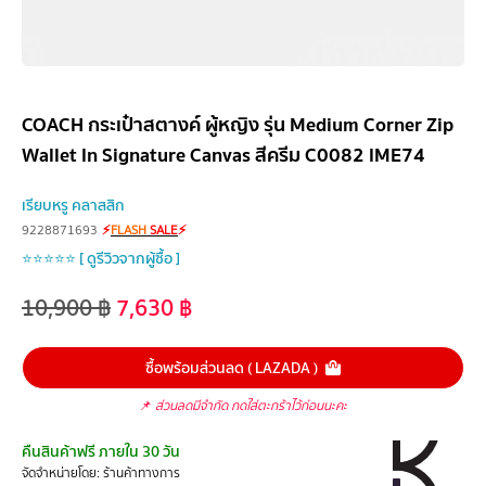
COACH กระเป๋าสตางค์ ผู้หญิง รุ่น Medium Corner Zip
Wallet In Signature Canvas สีครีม C0082 IME74
เรียบหรู คลาสสิก
9228871693
⚡
FLASH
SALE
⚡
⭐⭐⭐⭐⭐ [ ดูรีวิวจากผู้ซื้อ ]
10,900
฿
7,630
฿
ซื้อพร้อมส่วนลด ( LAZADA )
📌
ส่วนลดมีจำกัด กดใส่ตะกร้าไว้ก่อนนะคะ
คืนสินค้าฟรี ภายใน 30 วัน
จัดจำหน่ายโดย: ร้านค้าทางการ