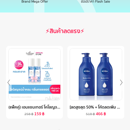
Brand Mega Offer
ช้อปราคา Flash Sale
⚡สินค้าลดแรง⚡
(แพ็คคู่) เอนแชนเทอร์ โคโลญจน์ เทรชเชอร์ 100 มล. ENCHANTEUR COLOGNE 100ML TREASURE (โคโลญจน์น้ำหอม, น้ำหอม, น้ำหอม ติด ทนนาน, น้ำหอมผู้หญิง)
[ลดสูงสุด 50% + โค้ดลดเพิ่ม 20%]นีเวีย โลชั่นบำรุงผิวกาย อินเทนซีฟ มอยส์เจอร์ บอดี้ มิลค์ 550 มล. 2 ชิ้น NIVEA
159
฿
466
฿
258
฿
518
฿