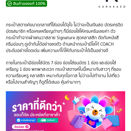
สินค้าของแท้ 100%
กระเป๋าสตางค์ขนาดกลางที่ใส่ของได้จุใจ ไม่ว่าจะเป็นเงินสด บัตรเครดิต
บัตรสมาชิก หรือเศษเหรียญต่างๆ ก็มีช่องใส่ให้ครบครันเลยค่า ตัว
กระเป๋าทำจากผ้าแคนวาสลาย Signature สุดคลาสสิก ตัดกับหนังสี
ครีมอ่อนๆ ดูเข้ากันได้อย่างลงตัว ด้านหน้ากระเป๋ามีโลโก้ COACH
ประดับอย่างโดดเด่น เพิ่มความเก๋ไก๋ให้กับกระเป๋าได้เป็นอย่างดี
ภายในกระเป๋ามีช่องใส่บัตร 7 ช่อง ช่องใส่ธนบัตร 1 ช่อง และช่องใส่
เหรียญ 1 ช่อง พกพาสะดวก กระเป๋าสตางค์ใบนี้เหมาะกับสาวๆ ที่ชอบ
ความเรียบหรู คลาสสิก เหมาะกับทุกโอกาส ไม่ว่าจะไปทำงาน ไปเที่ยว
หรือไปงานสำคัญๆ ก็ดูดีได้เสมอ คุ้มค่ามากๆ