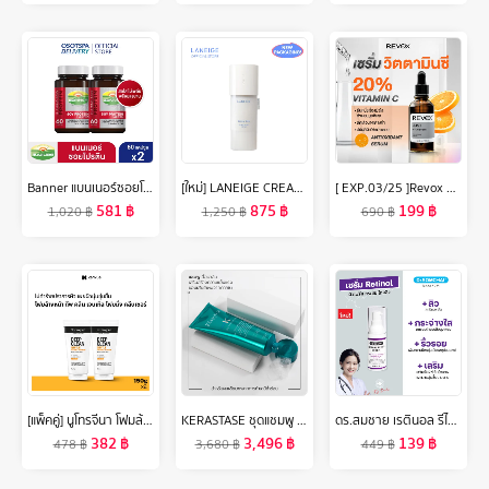
Banner แบนเนอร์ซอยโปรตีน “สดใส ไม่เพลีย พร้อมลุยงาน” 60 แคปซูล แพ็ค 2 กระปุก
[ใหม่] LANEIGE CREAM SKIN CERAPEPTIDE REFINER 170ML ครีม สกิน ครีมบำรุงผิวหน้ารูปแบบน้ำ ช่วยเติมเต็มความชุ่มชื้น
[ EXP.03/25 ]Revox B77 JUST VITAMIN C 20% ANTIOXIDANT SERUM 30 ml เซรั่มวิตซีเข้มข้น 20%เนื้อบางเบา ไม่ระคายผิว
581
฿
875
฿
199
฿
1,020
฿
1,250
฿
690
฿
[แพ็คคู่] นูโทรจีนา โฟมล้างหน้า ดีพ คลีน เจนเทิล โฟมมิ่ง คลีนเซอร์ 150 ก. x 2 Neutrogena Deep Clean Gentle Foaming Cleanser 150 g. x 2, โฟมล้างหน้า วิปโฟมอะมิโน, 8% Amino Acid, ทำความสะอาดล้ำลึก, อ่อนโยน ไม่ทำร้ายปราการผิว ไม่แห้งตึง
KERASTASE ชุดแชมพู + มาส์กดูแลผมเสีย เปราะ ฉีกขาด แตกปลาย จากการทำสีและทำเคมีซ้ำซ้อน RESISTANCE THERAPISTE SHAMPOO 250 ml + MASQUE 200 ml FOR DAMAGED HAIR (เคเรสตาส,ผมเสีย,เคราสตาส,เทอราพิส,ยาสระผม)
ดร.สมชาย เรตินอล รีไวฟ์ เซรั่ม 20 กรัม Dr.Somchai Retinol Revive Serum
382
฿
3,496
฿
139
฿
478
฿
3,680
฿
449
฿