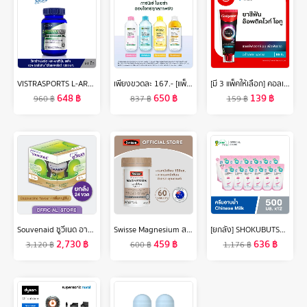
VISTRASPORTS L-ARGININE PLUS L-ORNITHINE 1000 MG. (60 เม็ด)
เพียงขวดละ 167.- [แพ็ค3สุดคุ้ม] การ์นิเย่ ไมเซล่าฝาชมพู คลีนซิ่ง วอเตอร์ เซนซิทีฟ สกิน 400มล. 3 ชิ้น GARNIER MICELLAR CLEANSING WATER 400MLX3 ล้างเครื่องสำอาง คลีนซิ่ง
[มี 3 แพ็คให้เลือก] คอลเกต ยาสีฟัน อ๊อพติค ไวท์ โอทู 85 กรัม (อะโรมาติค / พีช ออสแมนตัส) Colgate Optic White O2 85g. (Aromantic / Peach Osmanthus) (ยาสีฟันฟันขาว, Whitening)
648
฿
650
฿
139
฿
960
฿
837
฿
159
฿
Souvenaid ซูวีเนด อาหารสำหรับผู้ที่มีอาการอัลไซเมอร์ระยะเริ่มแรก กลิ่นคาปูชิโน ยกลัง (24 ขวดx125มล.) (อาหารทางการแพทย์)
Swisse Magnesium สวิสเซ แมกนีเซียม 150 มก.
[ยกลัง] SHOKUBUTSU MONOGATARI ครีมอาบน้ำ โชกุบุสซึ 500 มล. (ชนิดถุงเติม) 12 ถุง
2,730
฿
459
฿
636
฿
3,120
฿
600
฿
1,176
฿