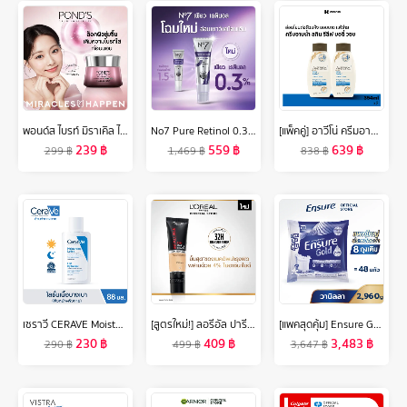
พอนด์ส ไบรท์ มิราเคิล ไนท์ ครีม ไนอาซอร์ซินอล 45 ก. ( cream , ครีมบำรุงหน้า , ครีมทาหน้า , ครีมบํารุงผิวหน้า , มอยเจอร์ไรเซอร์ )
No7 Pure Retinol 0.3% Retinol Night Concentrate Serum 30Ml นัมเบอร์เซเว่น เพียว เรตินอล 0.3% เรตินอล ไนท์ คอนเซ็นเทรท เซรั่ม 30มล.
[แพ็คคู่] อาวีโน่ ครีมอาบน้ำ สกิน รีลีฟ บอดี้ วอช 354 มล. x 2 Aveeno Skin Relief Body Wash 354 ml x 2
239
฿
559
฿
639
฿
299
฿
1,469
฿
838
฿
เซราวี CERAVE Moisturising Lotion โลชั่นบำรุงผิว ชุ่มชื้น เนื้อสัมผัสบางเบา 88ml
[สูตรใหม่!] ลอรีอัล ปารีส อินฟอลลิเบิล 32เอช แมท คัฟเวอร์ ฟาวเดชั่น (4% ไนอาซินาไมด์,ติดทนยาวนาน,กันน้ำ กันเหงื่อ,คุมมัน)
[แพคสุดคุ้ม] Ensure Gold เอนชัวร์ โกลด์ กลิ่นวานิลลา แบบถุงเติม 2,960g Ensure Gold Vanilla Sachet 2,960g
230
฿
409
฿
3,483
฿
290
฿
499
฿
3,647
฿