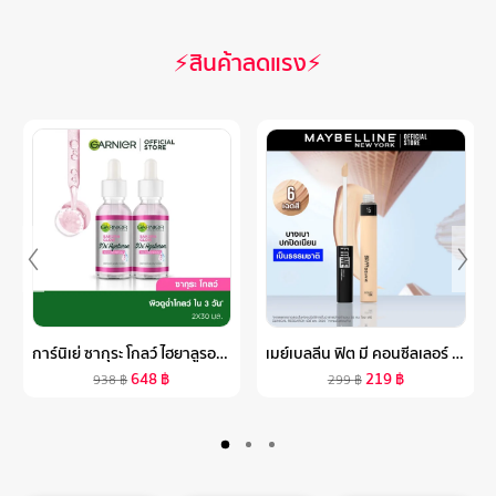
⚡สินค้าลดแรง⚡
การ์นิเย่ ซากุระ โกลว์ ไฮยาลูรอน บูสเตอร์ เซรั่ม 30 มล.X2 GARNIER SERUM 30ML X2 เซรั่มหน้าใส เซรั่มบำรุงผิวหน้า
เมย์เบลลีน ฟิต มี คอนซีลเลอร์ 6.8 มล.MAYBELLINE FIT ME CONCEALER 6.8 ML(เครื่องสำอาง,ใต้ตาคล้ำ,ปกปิด)
648
฿
219
฿
938
฿
299
฿