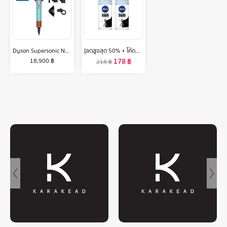
Dyson Supersonic Nural™ hair dryer (Ceramic Patina/Topaz) ไดร์เป่าผม ไดสัน
[ลดสูงสุด 50% + โค้ดลดเพิ่ม 20%]นีเวีย โรลออน แบล็ค แอนด์ ไวท์ อินวิซิเบิ้ล เพียว 50 มล. 2 ชิ้น NIVEA
178
฿
18,900
฿
218
฿