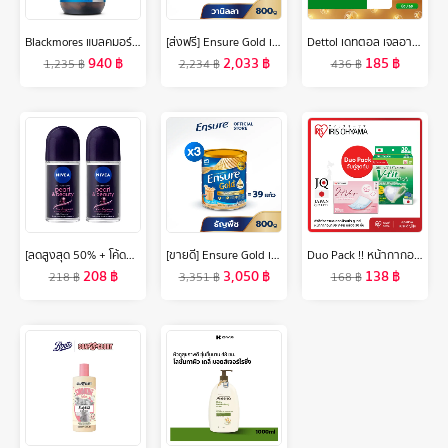
Blackmores แบลคมอร์ส โพรไบโอติกส์ เดลี่ บาลานซ์ 30แคปซูล
[ส่งฟรี] Ensure Gold เอนชัวร์ โกลด์ กลิ่นวานิลลา 800g 2 กระป๋อง Ensure Gold Vanilla 800g x2
Dettol เดทตอล เจลอาบน้ำแบบถุงเติม สบู่เหลวเดทตอล แอนตี้แบคทีเรีย ถุงเติม 400มล.X4 (เลือกสูตรด้านใน)
940
฿
2,033
฿
185
฿
1,235
฿
2,234
฿
436
฿
[ลดสูงสุด 50% + โค้ดลดเพิ่ม 20%]นีเวีย เพิร์ล แอนด์ บิวตี้ แบล็ค เพิร์ล โรลออน ระงับกลิ่นกาย 50 มล. 2 ชิ้น NIVEA
[ขายดี] Ensure Gold เอนชัวร์ โกลด์ กลิ่นธัญพืช 800g 3 กระป๋อง Ensure Gold Wheat 800g x3
Duo Pack !! หน้ากากอนามัย ไอริส โอยามะ IRIS OHYAMA V-fit สวมใส่สบาย กระชับใบหน้า แบบกล่อง 30 ชิ้น + ทิชชูเปียก หรือ หน้ากากอนามัยรุ่น 60M หรือ สำลี
208
฿
3,050
฿
138
฿
218
฿
3,351
฿
168
฿