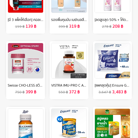
[มี 3 แพ็คให้เลือก] คอลเกต ยาสีฟัน อ๊อพติค ไวท์ โอทู 85 กรัม (อะโรมาติค / พีช ออสแมนตัส) Colgate Optic White O2 85g. (Aromantic / Peach Osmanthus) (ยาสีฟันฟันขาว, Whitening)
รองพื้นคุมมัน เมย์เบลลีน ฟิต มี แมท แอนด์ พอร์เลส 30 มล.MAYBELLINE FIT ME MATTE AND PORELESS LIQUID FOUNDATION 30 ML.(เครื่องสำอาง,รองพื้น,ครีมรองพื้น,เนื้อแมท)
[ลดสูงสุด 50% + โค้ดลดเพิ่ม 20%]นีเวีย ดีโอ สเปรย์ ฮอกไกโด โรส สำหรับผู้หญิง 150 มล. 2 ชิ้น NIVEA
139
฿
319
฿
208
฿
159
฿
399
฿
278
฿
Swisse CHO-LESS สวิสเซ โค-เลส
VISTRA IMU-PRO C Acerola Cherry 2000 Plus (Bot-30 Tabs) - วิสทร้า ไอมู-โปร ซี อะเซโรลา เชอร์รี่ 2000 พลัส (30 เม็ด)
[แพคสุดคุ้ม] Ensure Gold เอนชัวร์ โกลด์ กลิ่นวานิลลา แบบถุงเติม 2,960g Ensure Gold Vanilla Sachet 2,960g
399
฿
372
฿
3,483
฿
750
฿
550
฿
3,647
฿