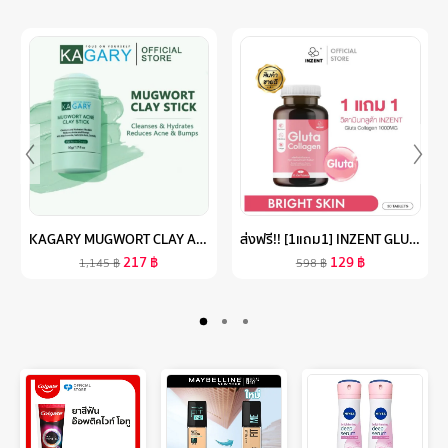
KAGARY MUGWORT CLAY ACNE MASK CLAY MUSK 50G มาร์คโคลน มาร์คหน้าเขียว ลดรอยแดง มาสก์โคลน มาร์คหน้า
ส่งฟรี!! [1แถม1] INZENT GLUTA COLLAGEN 1000MG (30 เม็ด) แอล กลูต้า พลัส คอลลาเจน สูตรเข้มข้น 1,000 MG ผิวสว่าง ใส บำรุงสุขภาพดีจากภายใน วิตามินกลูต้า
217
฿
129
฿
1,145
฿
598
฿