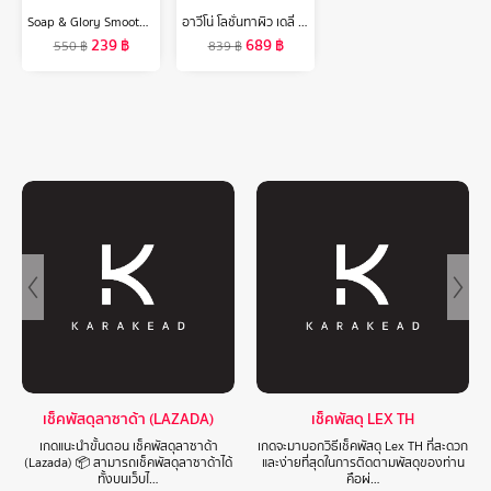
Soap & Glory Smooth Star Hydrating Body Washโซพ แอนด์ กลอรี่ สมูทตี้ สตาร์ ไฮเดรติ้ง บอดี้ วอช 500 มล.
อาวีโน่ โลชั่นทาผิว เดลี่ มอยส์เจอร์ไรซิ่ง โลชั่น 1000 มล. Aveeno Daily Moisturizing Lotion 1000 ml.
239
฿
689
฿
550
฿
839
฿
เช็คพัสดุลาซาด้า (LAZADA)
เช็คพัสดุ LEX TH
เกดแนะนำขั้นตอน เช็คพัสดุลาซาด้า
เกดจะมาบอกวิธีเช็คพัสดุ Lex TH ที่สะดวก
(Lazada) 📦 สามารถเช็คพัสดุลาซาด้าได้
และง่ายที่สุดในการติดตามพัสดุของท่าน
ทั้งบนเว็บไ…
คือผ่…