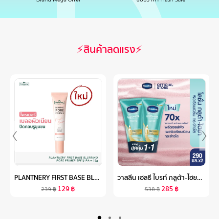
⚡สินค้าลดแรง⚡
PLANTNERY FIRST BASE BLURRING PORE PRIMER SPF15 PA++ 15 G ไพรเมอร์ออลอินวัน เบลอผิวเนียน ปิดกลบทุกรูขุมขน คุมมัน เมคอัพติดทน
วาสลีน เฮลธี ไบรท์ กลูต้า-ไฮยา เซรั่ม เบิสท์ โลชั่น 300 มล. แพ็คคู่ VASELINE HEALTHY BRIGHT GLUTA-HYA SERUM BURST LOTION 300 ML. TWIN
129
฿
285
฿
239
฿
538
฿