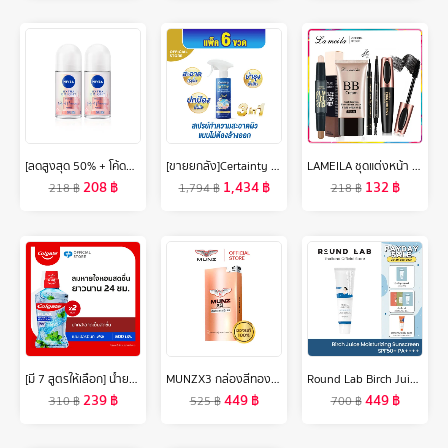
[ลดสูงสุด 50% + โค้ดลดเพิ่ม 20%]นีเวีย เอ็กซ์ตร้า ไบรท์ พรีเมียม ฟราแกรนซ์ เวลเว็ท โรแมนซ์ พีโอนี โรลออน 50มล. 2 ชิ้น NIVEA
[ขายยกลัง]Certainty สเปรย์ทำความสะอาดผิวแบบไม่ต้องล้างออกเซอร์เทนตี้ ขนาด 350 ML. x6 ขวด
LAMEILA ชุดแต่งหน้า BB Cream Mascara Liquid Eyeliner ดินสอเขียนคิ้ว Contour Stick 5ชิ้น Set
208
฿
1,434
฿
132
฿
218
฿
1,794
฿
218
฿
[มี 7 สูตรให้เลือก] น้ำยาบ้วนปาก คอลเกต น้ำยาบ้วนปาก 500 มล. รวม 2 ขวด [Available in 8 variants] Colgate Plax Mouthwash Mouthwash 500ml Total 2 Bottles
MUNZX3 กล่องสีทอง โปรโมชั่น1กล่องใหม่ (10 แคปซูล ) 1 กล่อง อาหารเสริมสำหรับผู้ชาย
Round Lab Birch Juice Moisturizing Sunscreen SPF50+ PA++++
239
฿
449
฿
449
฿
310
฿
525
฿
700
฿