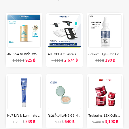
ANESSA อเนสซ่า เพอร์เฟค ยูวี ซันสกรีน สกินแคร์ มิลค์ NA SPF50+ PA++++ 60 มล. (กันแดดเนื้อน้ำนม บางเบาสบายผิว)
AUTOBOT x Lescale P3 เครื่องน้ำหนัก อัจฉริยะ Smart Scale เซนเซอร์ 8 อิเล็กโทรด ตรวจเช็ค Professional มากถึง 20 พารามิเตอร์ [ PRE ]
Gravich Hyaluron Complex Booster Serum 30 ml
925
฿
2,674
฿
190
฿
1,050
฿
4,990
฿
490
฿
No7 Lift & Luminate Triple Action Serum 50ML นัมเบอร์เซเว่น ลิฟท์ แอนด์ ลูมิเนท ทริปเปิ้ล แอคชั่น เซรั่ม 50มล.
[สูตรใหม่] LANEIGE Neo Cushion Matte Refill 15g. ลาเนจ นีโอคุชชั่น สูตรแมตต์ ปกปิดสูงสุดแต่บางเบา กันแดด กันแสงสีฟ้า ไม่ติดมาส์ก
Trylagina 12X Collagen ไตรลาจิน่า คอลลาเจน 12X เซรั่มคืนความอ่อนเยาว์ครบ 5 มิติ 2 กระปุก ฟรี ขนาดพกพา 2 กระปุก
539
฿
640
฿
3,190
฿
1,799
฿
800
฿
9,400
฿