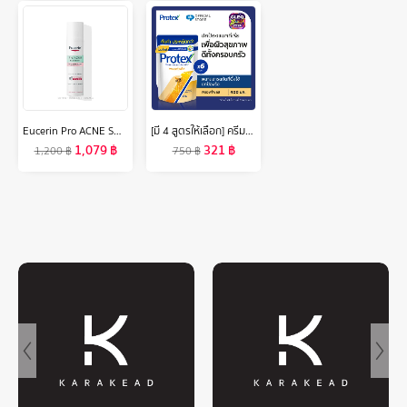
Eucerin Pro ACNE SOLUTION TRIPLE EFFECT SERUM 40 ML ยูเซอริน โปร แอคเน่ โซลูชั่น ทริปเปิล เอฟเฟค เซรั่ม 40มล.
[มี 4 สูตรให้เลือก] ครีมอาบน้ำโพรเทคส์ 400 มล. ช่วยลดการสะสมของแบคทีเรีย ถุงเติม 6 ถุง (ครีมอาบน้ำ) Protex Shower Cream 400ml Total 6 Packs (Shower Cream)
1,079
฿
321
฿
1,200
฿
750
฿