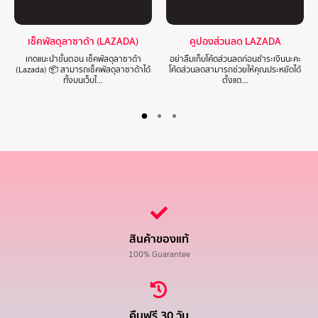
เช็คพัสดุลาซาด้า (LAZADA)
คูปองส่วนลด LAZADA
เกดแนะนำขั้นตอน เช็คพัสดุลาซาด้า
อย่าลืมเก็บโค้ดส่วนลดก่อนชำระเงินนะคะ
(Lazada) 📦 สามารถเช็คพัสดุลาซาด้าได้
โค้ดส่วนลดสามารถช่วยให้คุณประหยัดได้
ทั้งบนเว็บไ…
ตั้งแต…
สินค้าของแท้
100% Guarantee
คืนฟรี 30 วัน