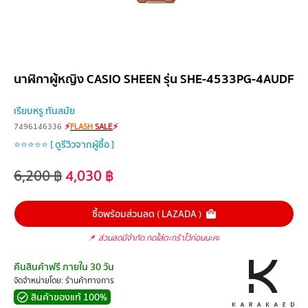
นาฬิกาผู้หญิง CASIO SHEEN รุ่น SHE-4533PG-4AUDF
เรียบหรู ทันสมัย
7496146336
⚡
FLASH
SALE
⚡
⭐⭐⭐⭐⭐ [ ดูรีวิวจากผู้ซื้อ ]
6,200
฿
4,030
฿
ซื้อพร้อมส่วนลด ( LAZADA )
📌
ส่วนลดมีจำกัด กดใส่ตะกร้าไว้ก่อนนะคะ
คืนสินค้าฟรี ภายใน 30 วัน
จัดจำหน่ายโดย: ร้านค้าทางการ
สินค้าของแท้ 100%