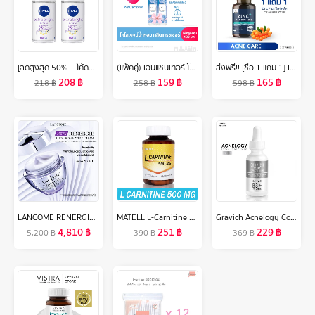
[ลดสูงสุด 50% + โค้ดลดเพิ่ม 20%]นีเวีย เอ็กซ์ตร้า ไบรท์ แอนด์ เฟิร์ม 8 ซูเปอร์ ฟู้ด โรลออน ระงับกลิ่นกาย 50 มล. 2 ชิ้น NIVEA
(แพ็คคู่) เอนแชนเทอร์ โคโลญจน์ เทรชเชอร์ 100 มล. Enchanteur Cologne 100ml Treasure (โคโลญจน์น้ำหอม, น้ำหอม, น้ำหอม ติด ทนนาน, น้ำหอมผู้หญิง)
ส่งฟรี!! [ซื้อ 1 แถม 1] INZENT Zinc Plus ซิงค์ พลัส (2กระปุก) ประกอบด้วย เล็บ ผม ฟัน เบต้ากลูแคน วิตามินซี วิตามินอี วิตามินดี (อาหารเสริม วิตามิน)
208
฿
159
฿
165
฿
218
฿
258
฿
598
฿
LANCOME RENERGIE H.P.N. 300 PEPTIDE CREAM 50ML มอยเจอไรเซอร์ ชะลอเวลาความร่วงโรยของผิว พร้อมเผยผิวใหม่ที่ดูอ่อนเยาว์ เนื้อบางเบา (สกินแคร์ มอยซ์เจอร์ไรเซอร์ Moisturizer ครีมบำรุง Retinol ทดแทนเรตินอล ลังโคม)
MATELL L-Carnitine 500mg(100capsules) แอลคาร์นิทีน 500มก(100แคป)
Gravich Acnelogy Corrective Serum 30 ml
4,810
฿
251
฿
229
฿
5,200
฿
390
฿
369
฿