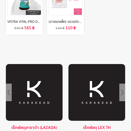
VISTRA VITAL-PRO Daily Complete Probiotics ( 30 Capsules) วิสทร้า ไวเทิล-โปร เดลี่ คอมพลีท โพรไบโอติกส์ ( 30 แคปซูล )
(ขายยกแพ็ค) เอเวอร์กรีน สำลีก้าน 100 ก้านถุง - 12 ชิ้น l Evergreen Cotton Bud 100 pcs x12
565
฿
110
฿
830
฿
144
฿
เช็คพัสดุลาซาด้า (LAZADA)
เช็คพัสดุ LEX TH