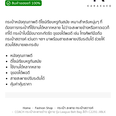
สินค้าของแท้ 100%
กระเป๋าหนังคุณภาพดี ดีไซน์เรียบหรูทันสมัย เหมาะสำหรับหนุ่มๆ ที่
ต้องการกระเป๋าที่ใช้งานได้หลากหลาย ไม่ว่าจะสะพายข้างหรือคาดเอวก็
เท่ได้ กระเป๋าใบนี้มีขนาดกะทัดรัด จุของได้พอดี เช่น โทรศัพท์มือถือ
กระเป๋าสตางค์ แว่นตา ฯลฯ มาพร้อมสายสะพายปรับระดับได้ ช่วยให้
สวมใส่สบายและกระชับ
หนังคุณภาพดี
ดีไซน์เรียบหรูทันสมัย
ใช้งานได้หลากหลาย
จุของได้พอดี
สายสะพายปรับระดับได้
คุ้มค่าคุ้มราคา
Home
Fashion Shop
กระเป๋า สะพาย กระเป๋าสตางค์
You are here:
COACH กระเป๋าสะพายข้าง ผู้ชาย รุ่น League Belt Bag สีดำ C2291 JIBLK