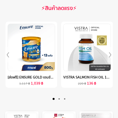
⚡สินค้าลดแรง⚡
[ส่งฟรี] ENSURE GOLD เอนชัวร์ โกลด์ กลิ่นกาแฟ 800G 1 กระป๋อง ENSURE GOLD COFFEE 800G X1
VISTRA SALMON FISH OIL 1000MG PLUS VITAMIN E - วิสทร้า น้ำมันปลาแซลมอน 1000 มก. ผสมวิตามินอี (45 เม็ด)
1,039
฿
136
฿
1,117
฿
220
฿