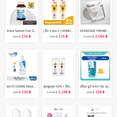
Vistra Salmon Fish Oil 1000mg Plus Vitamin E - วิสทร้า น้ำมันปลาแซลมอน 1000 มก. ผสมวิตามินอี (45 เม็ด)
[ ซื้อ 1 แถม 1 ] HONEI V BSC SWEET HONEI BEAR FACIAL BUBBLE FOAM ปริมาณขวดละ 160 มล. บับเบิ้ลโฟม ซื้อ 1 แถม1 สุดคุ้ม
KERASTASE PREMIERE มาส์กฟิลเลอร์ มาส์กสำหรับปัญหาผมเสียทุกประเภท บำรุงผมที่เสียล้ำลึก พร้อมเชื่อมแกนเคราติน ให้กลับมาแข็งแรง 200มล. REPAIRING MASK THAT PROTECTS AGAINST BREAKAGE FOR ALL TYPES OF DAMAGED HAIR 200ML (เคเรสตาส,ผมเสีย,ผมสวย,ผมแข็งแรง)
136
฿
135
฿
2,066
฿
220
฿
390
฿
2,290
฿
เซราวี CERAVE Moisturising Lotion โลชั่นบำรุงผิว ชุ่มชื้น เนื้อสัมผัสบางเบา 88ml
[ลดสูงสุด 50% + โค้ดลดเพิ่ม 20%]นีเวีย ลูมินัส630 แอนตี้สปอต แอดวานซ์ ดาร์ค สปอต เซรั่ม 30 มล. 2 ชิ้น NIVEA ไทอามิดอล
บิโอเร ยูวี อะควา ริช วอเตอร์รี่ เจล 90มล Biore UV Aqua Rich Watery Gel SPF50+ PA++++ 90ml เนื้อเจล
230
฿
1,198
฿
218
฿
290
฿
1,598
฿
290
฿