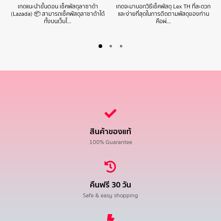
เกดแนะนำขั้นตอน เช็คพัสดุลาซาด้า
เกดจะมาบอกวิธีเช็คพัสดุ Lex TH ที่สะดวก
(Lazada) 📦 สามารถเช็คพัสดุลาซาด้าได้
และง่ายที่สุดในการติดตามพัสดุของท่าน
ทั้งบนเว็บไ…
คือผ่…
สินค้าของแท้
100% Guarantee
คืนฟรี 30 วัน
Safe & easy shopping