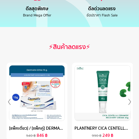
ดีลสุดพิเศษ
ดีลด่วนลดแรง
Brand Mega Offer
ช้อปราคา Flash Sale
⚡สินค้าลดแรง⚡
[แพ็คเดี่ยว] / [แพ็คคู่] DERMATIX ULTRA GEL เดอร์มาติกซ์ อัลตร้า เจลลดรอยแผลเป็น ขนาด 15 กรัม
PLANTNERY CICA CENTELLA CERAMIDE RECOVER CREAM 50 G
846
฿
249
฿
940
฿
990
฿