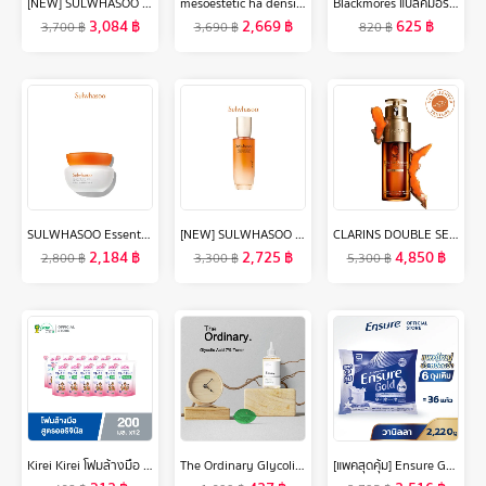
[NEW] SULWHASOO Concentrated Ginseng Rejuvenating Eye Cream 15ml. โซลวาซู ครีมบำรุงรอบดวงตา ลดปัญหาริ้วรอยรอบดวงตา เพื่อผิวกระชับ เรียบเนียนยิ่งขึ้น ซัลวาซู (ปรับสูตรใหม่)
mesoestetic ha densimatrix 30 ml. - เซรั่มไฮยาลูรอนเข้มข้น 4 โมเลกุล ช่วยเติมความชุ่มชื้นอย่างล้ำลึก และ ลดเลือนริ้วรอยให้จางลง
Blackmores แบลคมอร์ส ฟิช ออย 1000 มก. 80 แคปซูล แพ็คคู่
3,084
฿
2,669
฿
625
฿
3,700
฿
3,690
฿
820
฿
SULWHASOO Essential Comfort Firming Cream 50ML โซลวาซู เอสเซนเชียล คอมฟอร์ม เฟิมมิ่ง ครีม กระชับผิวหน้า เนื้อครีมกึ่งเจล เติมความชุ่มชื้นล้ำลึก
[NEW] SULWHASOO Concentrated Ginseng Rejuvenating Emulsion 125ml. โซลวาซู อิมัลชั่นโสมเกาหลีช่วยลดเลือนริ้วรอย เพิ่มความยืดหยุ่น ฟื้นฟูผิว อิมัลชั่นซัลวาซู (ปรับสูตรใหม่)
CLARINS DOUBLE SERUM LIGHT TEXTURE 50 ml คลาแรงส์ ดับเบิ้ล เซรั่ม เนื้อบางเบา ผลิตภัณฑ์ลดเลือนริ้วรอย เซรั่ม เพื่อผิวแลดูอ่อนเยาว์ กระจ่างใสขึ้น
2,184
฿
2,725
฿
4,850
฿
2,800
฿
3,300
฿
5,300
฿
Kirei Kirei โฟมล้างมือ คิเรอิ คิเรอิ กลิ่นออริจินอล Original ชนิดถุงเติม 200 ml 12 ถุง
The Ordinary Glycolic Acid 7% Cleans Pores Toning Solution Exfoliates Blackheads peel 240ml
[แพคสุดคุ้ม] Ensure Gold เอนชัวร์ โกลด์ กลิ่นวานิลลา แบบถุงเติม 2,220g Ensure Gold Vanilla Sachet 2,220g