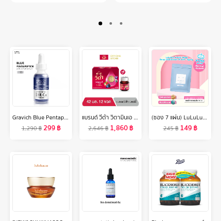
Gravich Blue Pentapeptide Activator Serum 30 ml
แบรนด์ วีต้า วิตามินเอ เบอร์รี่ 42 มล. แพค 12 ขวด x 6 แพค (72 ขวด) (ยกลัง) (VETA)
(ซอง 7 แผ่น) LuLuLun Pure Moist Face mask ลูลูลูน แผ่นมาสก์หน้า สูตรผิวชุ่มชื้น ป้องกันริ้วรอย เพียว มอยซ์
299
฿
1,860
฿
149
฿
1,290
฿
2,646
฿
245
฿