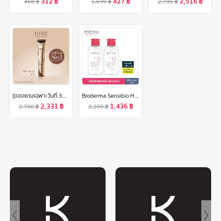
312
฿
427
฿
2,516
฿
468
฿
1,699
฿
2,795
฿
[ของแถมเฉพาะวันที่ 30-31 ต.ค.67 เท่านั้น]ELIXIR เรตินอล พาวเวอร์ ริงเกิล สมูทติ้ง ครีม 15ก. (เรตินอลครีมลดเลือนริ้วรอยร่องลึก)
Bioderma Sensibio H2O 500ml x 2 ฝาปั๊ม (Twin Pack) คลีนซิ่งเช็ดทำความสะอาดผิวหน้า สำหรับผิวแพ้ ระคายง่าย
2,331
฿
1,436
฿
2,700
฿
2,100
฿