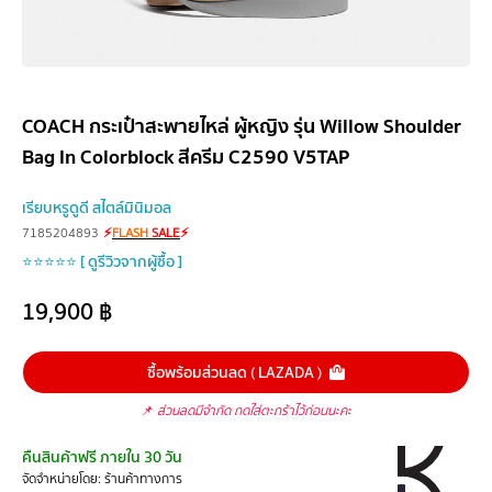
COACH กระเป๋าสะพายไหล่ ผู้หญิง รุ่น Willow Shoulder
Bag In Colorblock สีครีม C2590 V5TAP
เรียบหรูดูดี สไตล์มินิมอล
7185204893
⚡
FLASH
SALE
⚡
⭐⭐⭐⭐⭐ [ ดูรีวิวจากผู้ซื้อ ]
19,900
฿
ซื้อพร้อมส่วนลด ( LAZADA )
📌
ส่วนลดมีจำกัด กดใส่ตะกร้าไว้ก่อนนะคะ
คืนสินค้าฟรี ภายใน 30 วัน
จัดจำหน่ายโดย: ร้านค้าทางการ