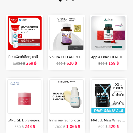
[มี 3 แพ็คให้เลือก] ยาสีฟัน คอลเกต เซนซิทีฟ โปรรีลีฟ ออริจินัล 110 กรัม Colgate Sensitive Pro Relief Original Toothpaste 110g
VISTRA COLLAGEN TYPE II (30 Caps) วิสทร้า คอลลาเจน ไทพ์ทู ( 30 เม็ด )
Apple Cider iHERB แอปเปิลไซเดอร์ วินีการ์ กระปุกละ 60 เม็ด ส่งฟรี iherb ไขมันสะสม อ้วน อาหารเสริม แอปเปิ้ลไซเดอร์วีเนก้า 🍎 สูตรทานง่าย กลิ่นไม่ฉุน แอปเปิ้ล
269
฿
620
฿
158
฿
1,036
฿
920
฿
399
฿
LANEIGE Lip Sleeping Mask Mini Berry 8g ลาเนจ ลิป สลีปปิ้ง มาส์ก มินิ กลิ่นเบอร์รี่ ลิปมันบำรุงปาก สีชมพู ลิปมัน เพิ่มความชุ่มชื้น ริมฝีปากนุ่ม เรียบเนียน
Innisfree retinol cica repair ampoule อินนิสฟรี เรตินอล แอมพลู ช่วยปรับผิวเรียบเนียน ลดการระคายเคือง
MATELL Mass Whey Protein Gainer 2 lb แมส เวย์ โปรตีน 2ปอนด์ หรือ 908กรัม Non Soy ซอย
248
฿
1,066
฿
429
฿
330
฿
1,300
฿
699
฿