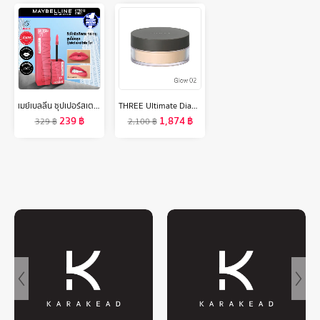
เมย์เบลลีน ซุปเปอร์สเตย์ ไวนิลอิงค์ ฟินิชฉ่ำวาว ติดทนนาน16ชม. 4.2 มล. MAYBELLINE SUPERSTAY VINYL INK LIPSTICK (ลิปติดทน, ลิปกันน้ำ, ลิปสติก)
THREE Ultimate Diaphanous Loose Powder Glow 17g ทรี อัลทิเมต ไดพานัส ลูส พาวเดอร์ โกลว์ ผลิตภัณฑ์ ฟินิชชิ่ง พาวเดอร์ ผิวดูฉ่ำวาว
239
฿
1,874
฿
329
฿
2,100
฿