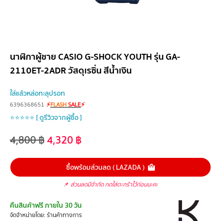
นาฬิกาผู้ชาย CASIO G-SHOCK YOUTH รุ่น GA-
2110ET-2ADR วัสดุเรซิ่น สีน้ำเงิน
ใส่แล้วหล่อทะลุปรอท
6396368651
⚡
FLASH
SALE
⚡
⭐⭐⭐⭐⭐ [ ดูรีวิวจากผู้ซื้อ ]
4,800
฿
4,320
฿
ซื้อพร้อมส่วนลด ( LAZADA )
📌
ส่วนลดมีจำกัด กดใส่ตะกร้าไว้ก่อนนะคะ
คืนสินค้าฟรี ภายใน 30 วัน
จัดจำหน่ายโดย: ร้านค้าทางการ