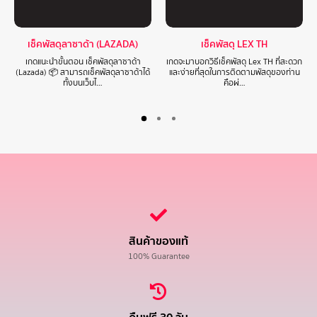
เช็คพัสดุลาซาด้า (LAZADA)
เช็คพัสดุ LEX TH
เกดแนะนำขั้นตอน เช็คพัสดุลาซาด้า
เกดจะมาบอกวิธีเช็คพัสดุ Lex TH ที่สะดวก
(Lazada) 📦 สามารถเช็คพัสดุลาซาด้าได้
และง่ายที่สุดในการติดตามพัสดุของท่าน
ทั้งบนเว็บไ…
คือผ่…
สินค้าของแท้
100% Guarantee