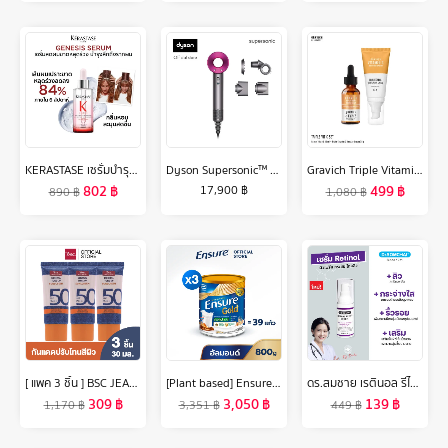
KERASTASE เซรั่มบำรุงหนังศีรษะ กลิ่นหอมสดชื่นสำหรับผมขาดหลุดร่วงระยะเริ่มต้น 30 มล GENESIS SERUM ANTI-CHUTE FORTIFIANT FOR ANTI HAIR-FALL 30ML (เคเรสตาส,เจเนซิส)
Dyson Supersonic™ hair dryer HD15 (Iron/Fuchsia) ไดร์เป่าผม ไดสัน สีชมพู
Gravich Triple Vitamin C Booster Serum + Triple Vitamin C Booster Cream Set
802
฿
499
฿
17,900
฿
890
฿
1,080
฿
[ แพค 3 ชิ้น ] BSC JEANS MINERAL TONE UP SUNSCREEN SPF50 PA+++ ครีมกันแดดเนื้อบางเบา ช่วยปกป้องผิวจากแสงแดดด้วย SPF50 ป้องกันทั้งรังสี UVA และ UVB พร้อมปรับโทนสีผิว
[Plant based] Ensure Gold เอนชัวร์ โกลด์ กลิ่นอัลมอนด์ สูตรโปรตีนธัญพืช 800g 3 กระป๋อง Ensure Gold Plant Based 800g x3
ดร.สมชาย เรตินอล รีไวฟ์ เซรั่ม 20 กรัม Dr.Somchai Retinol Revive Serum
309
฿
3,050
฿
139
฿
1,170
฿
3,351
฿
449
฿