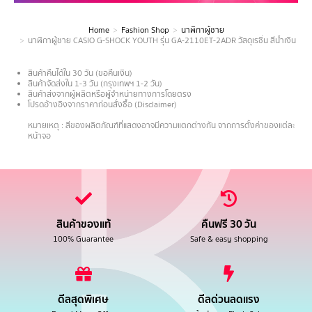
Home
Fashion Shop
นาฬิกาผู้ชาย
You are here:
นาฬิกาผู้ชาย CASIO G-SHOCK YOUTH รุ่น GA-2110ET-2ADR วัสดุเรซิ่น สีน้ำเงิน
สินค้าคืนได้ใน 30 วัน (ขอคืนเงิน)
สินค้าจัดส่งใน 1-3 วัน (กรุงเทพฯ 1-2 วัน)
สินค้าส่งจากผู้ผลิตหรือผู้จำหน่ายทางการโดยตรง
โปรดอ้างอิงจากราคาก่อนสั่งซื้อ (Disclaimer)
.
หมายเหตุ : สีของผลิตภัณฑ์ที่แสดงอาจมีความแตกต่างกัน จากการตั้งค่าของแต่ละ
หน้าจอ
สินค้าของแท้
คืนฟรี 30 วัน
100% Guarantee
Safe & easy shopping
ดีลสุดพิเศษ
ดีลด่วนลดแรง