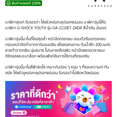
สินค้าของแท้ 100%
นาฬิกาสุดเท่ รับรองว่า ใส่แล้วหล่อทะลุปรอทแน่นอน นาฬิการุ่นนี้คือ
นาฬิกา G-SHOCK YOUTH รุ่น GA-2110ET-2ADR สีน้ำเงิน นั่นเอง
นาฬิการุ่นนี้มาในดีไซน์สุดล้ำ หน้าปัดทรงกลม ขอบตัวเรือนทรงกลม
กรอบหน้าปัดทำจากคาร์บอนเรซิน แข็งแรงทนทาน กันน้ำลึก 200 เมตร
สายทำจากเรซิน นุ่มสบาย ไม่ระคายเคืองผิว หน้าปัดแสดงเวลาแบบ
ดิจิตอลและอะนาล็อก พร้อมฟังก์ชันการใช้งานที่ครบครัน
นาฬิการุ่นนี้มาในสีฟ้าสดใส เหมาะกับน้อง ๆ หนุ่ม ๆ ที่ชอบความเท่ ทัน
สมัย ใส่แล้วดูหล่อทะลุปรอทแน่นอน รับรองว่าไม่ผิดหวังแน่นอน