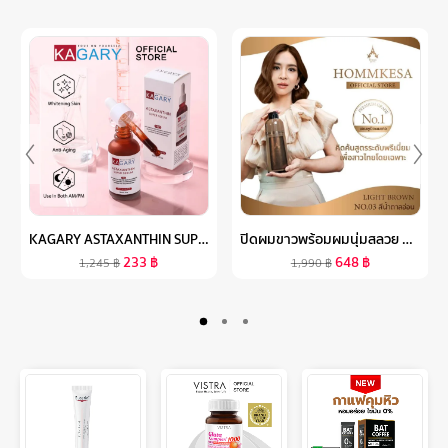
KAGARY ASTAXANTHIN SUPER SERUM 30ML แอสต้าแซนทีน เซรั่มหน้าใส ต้านริ้วรอย ผิวเนียนใส เซรั่มต้านริ้วรอย
ปิดผมขาวพร้อมผมนุ่มสลวย ด้วยสารสกัดธรรมชาติจากผลไม้ (แบบขวด ขนาด300ML) ราคา990บาท
233
฿
648
฿
1,245
฿
1,990
฿