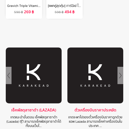
Gravich Triple Vitamin C Booster Serum 30 ml
[แพคคู่สุดคุ้ม] การ์นิเย่ ไมเซล่า ออยล์-อินฟิวส์ คลีนซิ่ง วอเตอร์ 400มล Garnier Micellar Oil Infused Cleansing Water 400ml x2 ล้างเครื่องสำอาง
269
฿
494
฿
590
฿
598
฿
เช็คพัสดุลาซาด้า (LAZADA)
ตั๋วเครื่องบินราคาประหยัด
เกดแนะนำขั้นตอน เช็คพัสดุลาซาด้า
เกดจะพาไปจองตั๋วเครื่องบินราคาถูกด้วย
(Lazada) 📦 สามารถเช็คพัสดุลาซาด้าได้
แอพ Lazada สามารถเช็คค่าเครื่องบินใน
ทั้งบนเว็บไ…
ประเทศ …