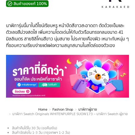
สินค้าของแท้ 100%
นาฬิการุ่นนี้มาในดีไซน์เรียบหรู หน้าปัดสีขาวสะอาดตา ตัดด้วยเข็มและ
ตัวเลขสีม่วงสดใส เพิ่มความโดดเด่นให้กับตัวเรือนทรงกลมขนาด 41
มิลลิเมตร สายซิลิโคนสีขาว นุ่มสบาย ไม่ระคายเคืองผิว เหมาะกับหนุ่ม ๆ
ที่ชอบความเรียบง่ายแต่แฝงความสนุกสนานในสไตล์ของตัวเอง
Home
Fashion Shop
นาฬิกาผู้ชาย
You are here:
นาฬิกา Swatch Originals WHITENPURPLE SUOW173 – นาฬิกา Swatch ผู้ชาย
สินค้าคืนได้ใน 30 วัน (ขอคืนเงิน)
สินค้าจัดส่งใน 1-3 วัน (กรุงเทพฯ 1-2 วัน)