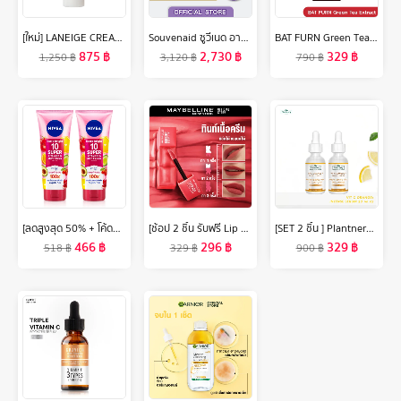
[ใหม่] LANEIGE CREAM SKIN CERAPEPTIDE REFINER 170ML ครีม สกิน ครีมบำรุงผิวหน้ารูปแบบน้ำ ช่วยเติมเต็มความชุ่มชื้น
Souvenaid ซูวีเนด อาหารสำหรับผู้ที่มีอาการอัลไซเมอร์ระยะเริ่มแรก กลิ่นคาปูชิโน ยกลัง (24 ขวดx125มล.) (อาหารทางการแพทย์)
BAT FURN Green Tea Extract Dietary Supplement แบท เฟิร์น กรีนที เอ็กซ์แทรค
875
฿
2,730
฿
329
฿
1,250
฿
3,120
฿
790
฿
[ลดสูงสุด 50% + โค้ดลดเพิ่ม 20%]นีเวีย เซรั่มบำรุงผิวกาย เอ็กซ์ตร้า ไบรท์ 10 ซูเปอร์ วิตามิน แอนด์ สกิน ฟู้ด 320 มล. 2 ชิ้น NIVEA
[ช้อป 2 ชิ้น รับฟรี Lip Blush] ใหม่! เมย์เบลลีน ซุปเปอร์ สเตย์ เท็ดดี้ ทินท์ ลิปทินท์เนื้อนุ่ม สัมผัสเบาสบาย Maybelline Superstay Teddy Tint
[SET 2 ชิ้น ] Plantnery Vit C Orange & Lemon Bright Complex Intense Serum 30 ml
466
฿
296
฿
329
฿
518
฿
329
฿
900
฿