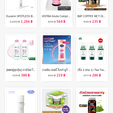
Eucerin SPOTLESS BRIGHTENING DARK EYE CIRCLE CORRECTOR 15 ML ยูเซอริน สปอตเลส ไบรท์เทนนิ่ง ดาร์ก อาย เซอร์เคิล คอร์เรคเตอร์ 15 มล.
VISTRA Gluta Complex 1000 Plus Red Orange Extract 30 Capsules - วิสทร้า กลูต้า คอมเพล็กซ์ 1000 พลัส เรด ออเร้นจ์ (30 เม็ด)
BAT COFFEE MCT OIL กาแฟคุมหิว อิ่มนาน หุ่นสวย ลดน้ำหนัก แคลต่ำ ไม่มีน้ำตาล
1,266
฿
564
฿
235
฿
1,690
฿
830
฿
690
฿
[แพคคู่สุดคุ้ม] การ์นิเย่ ไมเซล่าฝาชมพู คลีนซิ่ง วอเตอร์ เซนซิทีฟ สกิน 400มล GARNIER MICELLAR CLEANSING WATER 400MLX2 ล้างเครื่องสำอาง
วาสลีน เฮลธี้ ไบรท์ ยูวี เอ็กซ์ตร้า ไบร์ทเทนนิ่ง กูลต้า โกลว์ โลชั่น 300 มล. แพ็คคู่ Vaseline Healthy Bright UV Extra Brightening G
(ซื้อ 2 แถม 1) Tea Tree ที ทรี โฟมล้างหน้า ออยล์ คอนโทรล เฟเชียลโฟม 4.8 ออนซ์ Oil Control Facial Foam) 2 Free 1
388
฿
219
฿
286
฿
558
฿
450
฿
477
฿