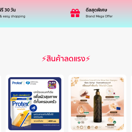
รี 30 วัน
ดีลสุดพิเศษ
 & easy shopping
Brand Mega Offer
⚡สินค้าลดแรง⚡