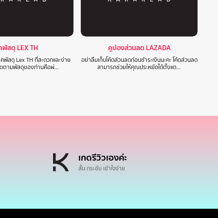
็คพัสดุ LEX TH
คูปองส่วนลด LAZADA
็คพัสดุ Lex TH ที่สะดวกและง่าย
อย่าลืมเก็บโค้ดส่วนลดก่อนชำระเงินนะคะ โค้ดส่วนลด
ติดตามพัสดุของท่านคือผ่…
สามารถช่วยให้คุณประหยัดได้ตั้งแต…
เกดรีวิวเองค่ะ
สั้น กระชับ เข้าใจง่าย