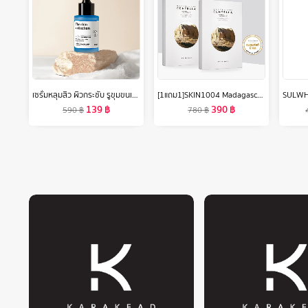
เซรั่มหลุมสิว ผิวกระชับ รูขุมขนเล็กลง The Skin Collection Serum Copper Tripeptide 3% ขนาด 30 ml
[1แถม1]SKIN1004 Madagascar Centella Watergel Sheet Ampoule Mask (1 กล่อง 5 แผ่น)
139
฿
390
฿
590
฿
780
฿