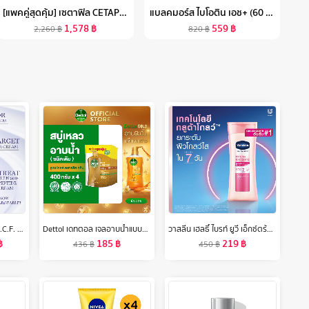
[แพคคู่สุดคุ้ม] เซตาฟิล CETAPHIL GENTLE SKIN CLEANSER เจลทำความสะอาดผิวหน้าและผิวกาย สำหรับผิวบอบบาง แพ้ง่าย และทุกสภาพผิว 1 LITER 2 ขวด
แบลคมอร์ส ไบโอติน เอช+ (60 เม็ด) ผลิตภัณฑ์เสริมอาหาร
1,578
฿
559
฿
2,260
฿
820
฿
LANCOME RENERGIE H.C.F. TRIPLE SERUM 50 ML ลังโคมเซรั่มผสาน 3 พลัง ป้องกันริ้วรอยแห่งวัยในหนึ่งเดียว (เซรั่ม ลังโคม ริ้วรอย ไฮยา วิตซี)
Dettol เดทตอล เจลอาบน้ำแบบถุงเติม สบู่เหลวเดทตอล แอนตี้แบคทีเรีย ถุงเติม 400มล.X4 (เลือกสูตรด้านใน)
วาสลีน เฮลธี้ ไบรท์ ยูวี เอ็กซ์ตร้า ไบร์ทเทนนิ่ง กูลต้า โกลว์ โลชั่น 300 มล. แพ็คคู่ Vaseline Healthy Bright UV Extra Brightening G
฿
185
฿
219
฿
436
฿
450
฿