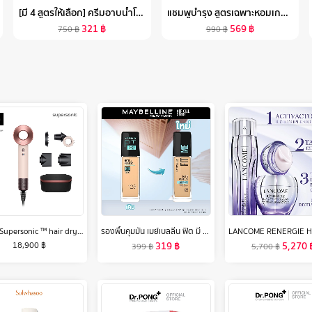
[มี 4 สูตรให้เลือก] ครีมอาบน้ำโพรเทคส์ 400 มล. ช่วยลดการสะสมของแบคทีเรีย ถุงเติม 6 ถุง (ครีมอาบน้ำ) PROTEX SHOWER CREAM 400ML TOTAL 6 PACKS (SHOWER CREAM)
แชมพูบำรุง สูตรเฉพาะหอมเกศ(HOMMKESA NATURAL COLOR SHAMPOO ขนาด340ML.)
321
฿
569
฿
750
฿
990
฿
Dyson Supersonic ™ hair dryer HD15 (Ceramic Pink/Rose Gold) with Presentation Case ไดร์เป่าผม สีเซรามิก พิ้งค์
รองพื้นคุมมัน เมย์เบลลีน ฟิต มี แมท แอนด์ พอร์เลส 30 มล.MAYBELLINE FIT ME MATTE AND PORELESS LIQUID FOUNDATION 30 ML.(เครื่องสำอาง,รองพื้น,ครีมรองพื้น,เนื้อแมท)
319
฿
5,270
18,900
฿
399
฿
5,700
฿