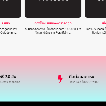
าประหยัด
จองโรงแรมห้องพักราคาถูก
เช
นราคาถูกด้วยแอพ
ค้นหาและจองที่พัก มีให้เลือกมากกว่า 100,000 แห่ง
เกดจะมาบอกวิธีเช
องบินในประเทศ …
ทั่วโลก ไปเช็คราคาเพื่อหาที่พักท…
ที่สุดในการ
ฟรี 30 วัน
ดีลด่วนลดแรง
 & easy shopping
Flash Sale ช้อปราคาพิเศษ