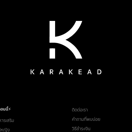
อนนี้⚡
ติดต่อเรา
คำถามที่พบบ่อย
หารเสริม
วิธีชำระเงิน
ผู้หญิง