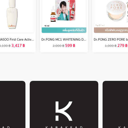
SULWHASOO First Care Activating Serum VI 90ml. โซลวาซู เซรั่มลดเลือนริ้วรอยเพื่อผิวอ่อนเยาว์ กระชับผิวหน้า ให้ผิวนุ่มชุ่มชื้น เซรั่มเกาหลีซัลวาซู
Dr.PONG MC1 WHITENING DRONE MELAS CLEAR SERUM เซรั่มดูแลผิวที่เป็นฝ้า
3,417
฿
599
฿
279
฿
4,100
฿
2,000
฿
1,000
฿