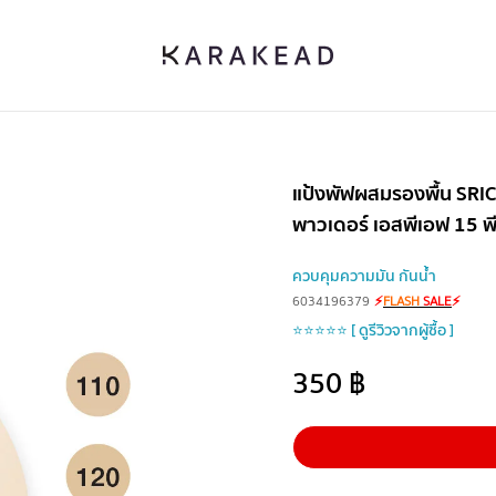
แป้งพัฟผสมรองพื้น SRICH
พาวเดอร์ เอสพีเอฟ 15 พ
ควบคุมความมัน กันน้ำ
6034196379
⚡
FLASH
SALE
⚡
⭐⭐⭐⭐⭐ [ ดูรีวิวจากผู้ซื้อ ]
350
฿