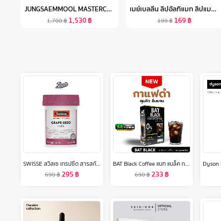
JUNGSAEMMOOL MASTERCLASS POWDER FOUNDATION 9.5G จองแซมมุล มาสเตอร์คลาส พาวเดอร์ ฟาวน์เดชั่น แป้งผสมรองพื้น ปกปิดเรียบเนียน
เมย์เบลลีน ลิปอัลทิแมท ลิปแมทผสมเบลอลิ่งเจล เนียนกว่าใช้ฟิลเตอร์ 1.7ก.ULTIMATTE BY COLOR SENSATIONAL LIPSTICK 1.7G
1,530
฿
169
฿
1,700
฿
199
฿
SWISSE สวิสเซ เกรปซีด สารสกัดจากเมล็ดองุ่น 60 เม็ด
BAT Black Coffee แบท แบล็ค กาแฟดำ อเมริกาโน่ คุมหิว สูตรไม่มีน้ำตาล ดื่มง่าย 0%
295
฿
233
฿
690
฿
690
฿