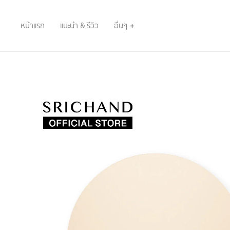
หน้าแรก
แนะนำ & รีวิว
อื่นๆ