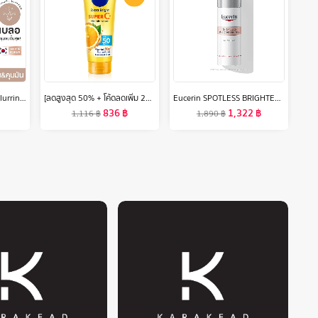
Dr.PONG ZERO PORE blurring K-powder แป้งพัฟเบลอรูขุมขน MADE IN KOREA
[ลดสูงสุด 50% + โค้ดลดเพิ่ม 20%]นีเวีย เซรั่มบำรุงผิวกาย เอ็กซ์ตร้า ไบรท์ ซูเปอร์ซี+ วิตามิน เซรั่ม SPF 50 PA +++ 320 มล. 4 ชิ้น NIVEA
Eucerin SPOTLESS BRIGHTENING DAY SPF30 50 ML ยูเซอริน สปอตเลส ไบรท์เทนนิ่ง เดย์ ฟลูอิด ครีมบำรุงผิวหน้า
836
฿
1,322
฿
1,116
฿
1,890
฿