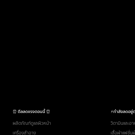
⏰ ดีลลดแรงตอนนี้ ⏰
⚡กำลังลดอยู่ต
ผลิตภัณฑ์ดูแลผิวหน้า
วิตามินและอา
เครื่องสำอาง
เสื้อผ้าแฟชั่น