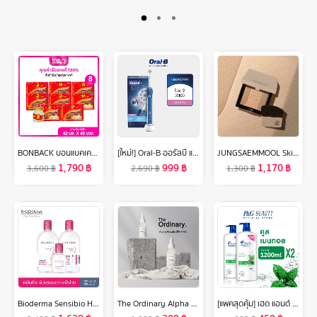
BONBACK บอนแบคเครื่องดื่มรังนกแท้ 100% สูตรต้นตำรับ 42 มล. เซต 8 กล่อง (ุ6ขวด/กล่อง) 48 ขวด
[ใหม่!] Oral-B ออรัลบี แปรงสีฟันไฟฟ้า โปร 2 2000 Electric Power Toothbrush Pro2 2000
JUNGSAEMMOOL Skin Nuder Shading Pact 10g จองแซมมุล สกิน นูเดอร์ เฉดดิ้ง แพค เฉดดิ้งพาเลทโทนธรรมชาติ 3 สีในตลับเดียว
1,790
฿
999
฿
1,170
฿
3,600
฿
2,690
฿
1,300
฿
Bioderma Sensibio H2O (Triple Pack) คลีนซิ่งเช็ดทำความสะอาดผิวหน้า สำหรับผิวแพ้ ระคายง่าย
The Ordinary Alpha Arbutin 2% + HA - Dark Spots With Hydrating Hyaluronic Acid 30ml เซรั่มลดเลือนริ้วรอย เซรั่มบำรุงหน้า ลดเลือนริ้วรอยร่องลึก ไวท์เทนนิ่ง ไบร์ทเทนนิ่ง ควบคุมความมัน
[แพคสุดคุ้ม] เฮด แอนด์ โชว์เดอร์ คูล เมนทอล แชมพูขจัดรังแค 1.2 ลิตร. x2 ผลิตภัณฑ์ดูแลผม Head & Shoulders Anti Dandruff Cool Menthol Shampoo 1.2 L. x2