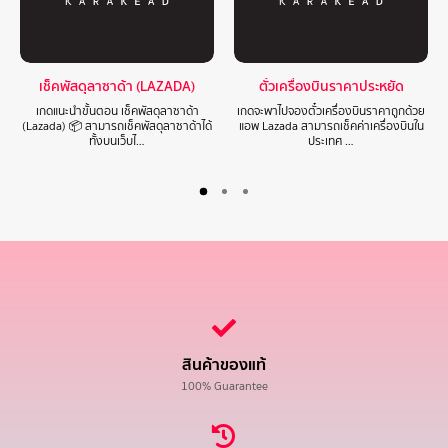
เช็คพัสดุลาซาด้า (LAZADA)
ตั๋วเครื่องบินราคาประหยัด
เกดแนะนำขั้นตอน เช็คพัสดุลาซาด้า
เกดจะพาไปจองตั๋วเครื่องบินราคาถูกด้วย
(Lazada) 📦 สามารถเช็คพัสดุลาซาด้าได้
แอพ Lazada สามารถเช็คค่าเครื่องบินใน
ทั้งบนเว็บไ…
ประเทศ …
สินค้าของแท้
100% Guarantee