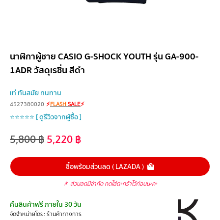
นาฬิกาผู้ชาย CASIO G-SHOCK YOUTH รุ่น GA-900-
1ADR วัสดุเรซิ่น สีดำ
เท่ ทันสมัย ทนทาน
4527380020
⚡
FLASH
SALE
⚡
⭐⭐⭐⭐⭐ [ ดูรีวิวจากผู้ซื้อ ]
5,800
฿
5,220
฿
ซื้อพร้อมส่วนลด ( LAZADA )
📌
ส่วนลดมีจำกัด กดใส่ตะกร้าไว้ก่อนนะคะ
คืนสินค้าฟรี ภายใน 30 วัน
จัดจำหน่ายโดย: ร้านค้าทางการ