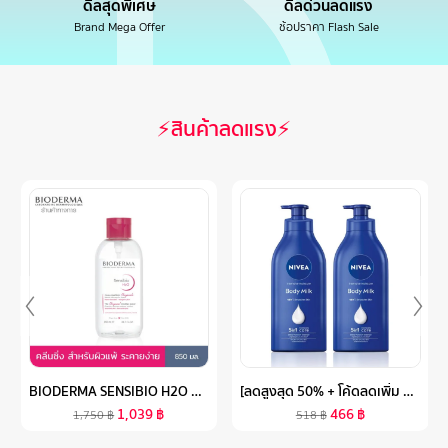
ดีลสุดพิเศษ
ดีลด่วนลดแรง
Brand Mega Offer
ช้อปราคา Flash Sale
⚡สินค้าลดแรง⚡
BIODERMA SENSIBIO H2O 850 ML (ฝาปั๊ม) คลีนซิ่งเช็ดทำความสะอาดผิวหน้า สำหรับผิวแพ้ ระคายง่าย
[ลดสูงสุด 50% + โค้ดลดเพิ่ม 20%]นีเวีย โลชั่นบำรุงผิวกาย อินเทนซีฟ มอยส์เจอร์ บอดี้ มิลค์ 550 มล. 2 ชิ้น NIVEA
1,039
฿
466
฿
1,750
฿
518
฿