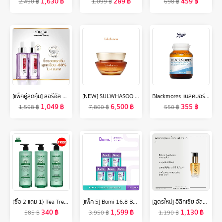
1,630
฿
289
฿
459
฿
2,490
฿
1,099
฿
698
฿
[แพ็คคู่สุดคุ้ม] ลอรีอัล ปารีส รีไวทัลลิฟท์ ไฮยาลูรอนิค แอซิด เซรั่ม 30 มล. X2 L'Oreal Paris Revitalift Hyaluronic Acid Serum 30mlx2 (hyaluron,loreal,ลอรีอัล ไฮยาลูรอน, ไฮยา)
[NEW] SULWHASOO Concentrated Ginseng Rejuvenating Cream 50ml. ครีมต่อต้านริ้วรอย มอบความกระชับ เพิ่มความยืดหยุ่นและระดับความชุ่มชื้นสู่ผิว (ปรับสูตรใหม่)
Blackmores แบลคมอร์ส แอสตาแซนธิน 6 มก. พลัส 30 แคปซูล
1,049
฿
6,500
฿
355
฿
1,598
฿
7,800
฿
550
฿
(ซื้อ 2 แถม 1) Tea Tree ที ทรี เจลอาบน้ำ มายด์แอนด์ดีพคลีน 500 มล. Naturally Mild & Deep Clean Body Wash 500ml. X 2 Free 1
[แพ็ค 5] Bomi 16.8 Balance Probiotics (14 x 3g) โบมิ โพรไบโอติกส์ พร้อมทาน
[สูตรใหม่] อิลิกเซีย อัลทีม ออยล์สกัดจากดอกคามิลเลียล้ำค่า สูตรใหม่เนื้อออยล์บางเบา เพื่อผมนุ่ม เปล่งประกายเงางามขึ้น 2 เท่า ขวดเล็ก 30มล. ELIXIR ULTIME OIL FROM WILD FRENCH CAMELLIA FOR SMOOTHER HAIR AND 2X MORE SHINE MINI BOTTLE 30ML
340
฿
1,599
฿
1,130
฿
585
฿
3,950
฿
1,190
฿