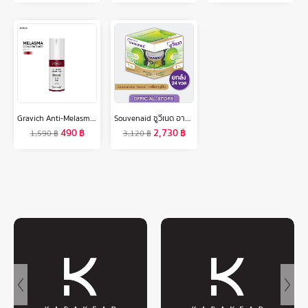
Gravich Anti-Melasma Concentrate Serum 30 ml
Souvenaid ซูวีเนด อาหารสำหรับผู้ที่มีอาการอัลไซเมอร์ระยะเริ่มแรก กลิ่นคาปูชิโน ยกลัง (24 ขวดx125มล.) (อาหารทางการแพทย์)
490
฿
2,730
฿
1,590
฿
3,120
฿