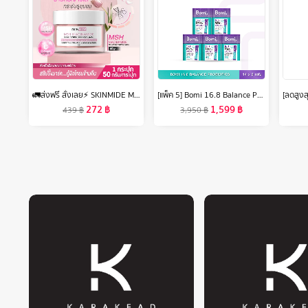
🚛ส่งฟรี สั่งเลย⚡ SKINMIDE MSH NIACINAMIDE BRIGHTENING SLEEPING MASK 50g สลีปปิ้งมาส์ค กู้ผิวโกลว์ อมชมพู บูสต์ผิวใสชั่วข้ามคืน
[แพ็ค 5] Bomi 16.8 Balance Probiotics (14 x 3g) โบมิ โพรไบโอติกส์ พร้อมทาน
272
฿
1,599
฿
439
฿
3,950
฿