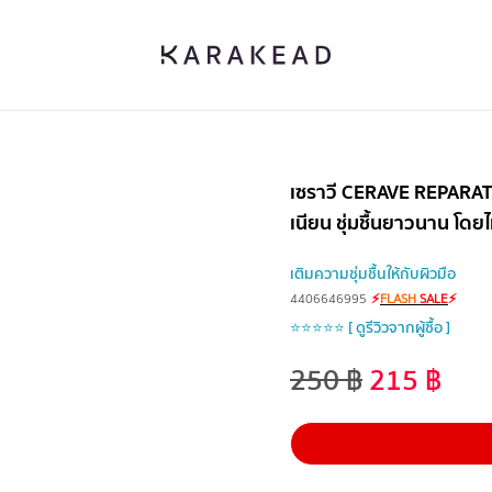
เซราวี CERAVE REPARATIV
เนียน ชุ่มชื้นยาวนาน โด
เติมความชุ่มชื้นให้กับผิวมือ
4406646995
⚡
FLASH
SALE
⚡
⭐⭐⭐⭐⭐ [ ดูรีวิวจากผู้ซื้อ ]
250
฿
215
฿