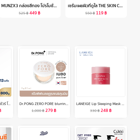
MUNZX3 กล่องสีทอง โปรโมชั่น1กล่องใหม่ (10 แคปซูล ) 1 กล่อง อาหารเสริมสำหรับผู้ชาย
เซรั่มเผยผิวที่ดูใส THE SKIN COLLECTION SERUM NIACINAMIDE10% + NAG8% ขนาด 30ML
449
฿
119
฿
525
฿
550
฿
[ส่งฟรี] Ensure Gold เอนชัวร์ โกลด์ กลิ่นวานิลลา 800g 1 กระป๋อง Ensure Gold Vanilla 800g x1
Dr.PONG ZERO PORE blurring K-powder แป้งพัฟเบลอรูขุมขน MADE IN KOREA
LANEIGE Lip Sleeping Mask Mini Berry 8g ลาเนจ ลิป สลีปปิ้ง มาส์ก มินิ กลิ่นเบอร์รี่ ลิปมันบำรุงปาก สีชมพู ลิปมัน เพิ่มความชุ่มชื้น ริมฝีปากนุ่ม เรียบเนียน
฿
279
฿
248
฿
1,000
฿
330
฿