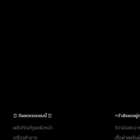
⏰ ดีลลดแรงตอนนี้ ⏰
⚡กำลังลดอยู่ต
ผลิตภัณฑ์ดูแลผิวหน้า
วิตามินและอา
เครื่องสำอาง
เสื้อผ้าแฟชั่น