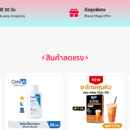
รี 30 วัน
ดีลสุดพิเศษ
 & easy shopping
Brand Mega Offer
⚡สินค้าลดแรง⚡