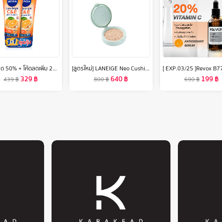
[ลดสูงสุด 50% + โค้ดลดเพิ่ม 20%]นีเวียเอ็กซ์ตร้า ไบรท์ ซี แอนด์ อีวิตามิน โลชั่น 320มล. 2 ชิ้น NIVEA
[สูตรใหม่] LANEIGE Neo Cushion Matte Refill 15g. ลาเนจ นีโอคุชชั่น สูตรแมตต์ ปกปิดสูงสุดแต่บางเบา กันแดด กันแสงสีฟ้า ไม่ติดมาส์ก
329
฿
640
฿
199
฿
439
฿
800
฿
690
฿