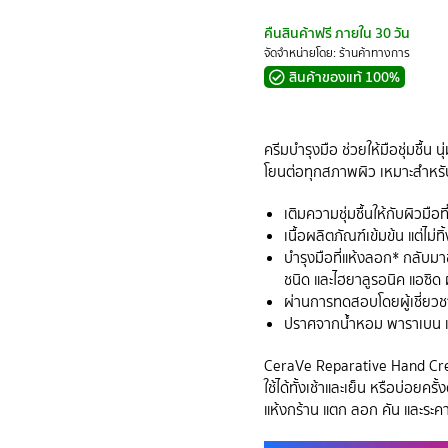
คืนสินค้าฟรี ภายใน 30 วัน
จัดจำหน่ายโดย: ร้านค้าทางการ
สินค้าของแท้ 100%
ครีมบำรุงมือ ช่วยให้มือชุ่มชื้
โยนต่อทุกสภาพผิว เหมาะสำหรับม
เติมความชุ่มชื้นให้กับผิวมือท
เนื้อผลิตภัณฑ์เข้มข้น แต่ไ
บำรุงมือที่แห้งลอก* กลับมาช
ชนิด และไฮยาลูรอนิค แอซิ
ผ่านการทดสอบโดยผู้เชี่ยว
ปราศจากน้ำหอม พาราเบน แ
CeraVe Reparative Hand Crea
ใช้ได้ทั้งเช้าและเย็น หรือบ่อยค
แห้งกร้าน แตก ลอก คัน และระค