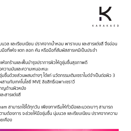
น นุ่มนวล และเรียบเนียน ปราศจากน้ำหอม พาราเบน และสารแต่งสี จึงอ่อน
ือที่แห้ง แตก ลอก คัน หรือมือที่สัมผัสสารเคมีเป็นประจำ
ี่แห้งกร้านและฟื้นบำรุงปราการผิวให้ดูชุ่มชื้นสุขภาพดี
ม่ทิ้งความมันและความเหนอะหนะ
ุ่มชื้นด้วยส่วนผสมต่างๆ ได้แก่ นวัตกรรมเติมเซราไมด์จำเป็นต่อผิว 3
ด ผสานกับเทคโนโลยี MVE
ลิขสิทธิ์เฉพาะเซราวี
ชาญด้านผิวหนัง
ละสารแต่งสี
m สามารถใช้ได้ทุกวัน เพียงทาครีมให้ทั่วมือและนวดเบาๆ สามารถ
รั้งตามต้องการ จะช่วยให้มือชุ่มชื้น นุ่มนวล และเรียบเนียน ปราศจากความ
ายเคือง