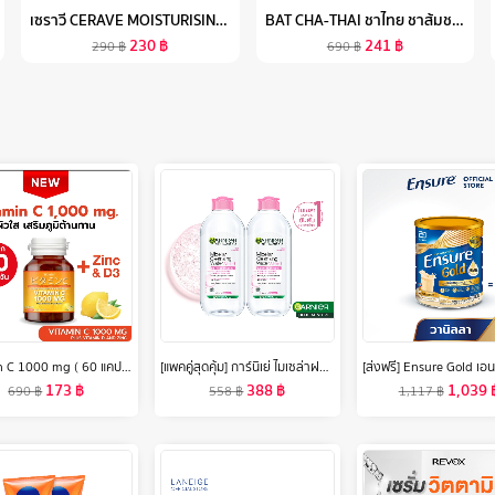
เซราวี CERAVE MOISTURISING LOTION โลชั่นบำรุงผิว ชุ่มชื้น เนื้อสัมผัสบางเบา 88ML
BAT CHA-THAI ชาไทย ชาส้มชงผอม คุมหิว อิ่มนาน ควบคุมน้ำหนัก
230
฿
241
฿
290
฿
690
฿
[แพคคู่สุดคุ้ม] การ์นิเย่ ไมเซล่าฝาชมพู คลีนซิ่ง วอเตอร์ เซนซิทีฟ สกิน 400มล GARNIER MICELLAR CLEANSING WATER 400MLX2 ล้างเครื่องสำอาง
Vitamin C 1000 mg ( 60 แคปซูล) Tomin™ วิตามินซี พลัส วิตามินดี ซิงก์ เสริมภูมิ แข็งแรง ลดป่วย ผิวดี
388
฿
1,039
173
฿
558
฿
1,117
฿
690
฿