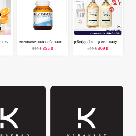
[ EXP.03/25 ]Revox B77 JUST VITAMIN C 20% ANTIOXIDANT SERUM 30 ml เซรั่มวิตซีเข้มข้น 20%เนื้อบางเบา ไม่ระคายผิว
Blackmores แบลคมอร์ส แอสตาแซนธิน 6 มก. พลัส 30 แคปซูล
[แพ็คคู่สุดคุ้ม1+1]Cokki แชมพู & ครีมนวด Shampoo & Hair Conditioner 750gx2 สูตรขจัดรังแค
355
฿
309
฿
550
฿
499
฿