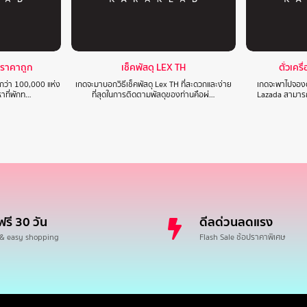
ราคาถูก
เช็คพัสดุ LEX TH
ตั๋วเคร
กกว่า 100,000 แห่ง
เกดจะมาบอกวิธีเช็คพัสดุ Lex TH ที่สะดวกและง่าย
เกดจะพาไปจองตั
หาที่พักท…
ที่สุดในการติดตามพัสดุของท่านคือผ่…
Lazada สามารถเ
ฟรี 30 วัน
ดีลด่วนลดแรง
 & easy shopping
Flash Sale ช้อปราคาพิเศษ