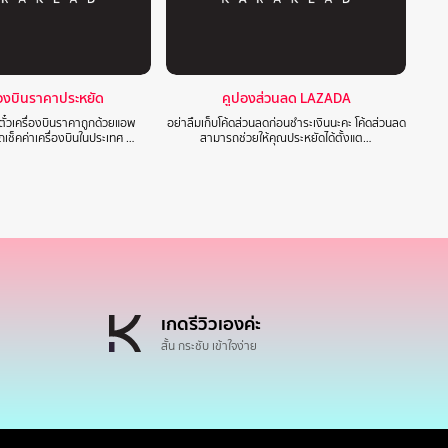
ื่องบินราคาประหยัด
คูปองส่วนลด LAZADA
๋วเครื่องบินราคาถูกด้วยแอพ
อย่าลืมเก็บโค้ดส่วนลดก่อนชำระเงินนะคะ โค้ดส่วนลด
ช็คค่าเครื่องบินในประเทศ …
สามารถช่วยให้คุณประหยัดได้ตั้งแต…
เกดรีวิวเองค่ะ
สั้น กระชับ เข้าใจง่าย