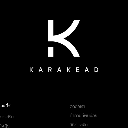
อนนี้⚡
ติดต่อเรา
คำถามที่พบบ่อย
หารเสริม
วิธีชำระเงิน
ผู้หญิง