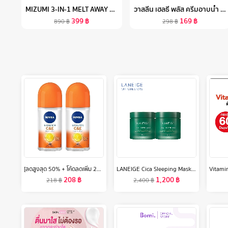
MIZUMI 3-IN-1 MELT AWAY CLEANSING BALM 60 ML คลีนซิ่งบาล์ม เนื้อเนียนนุ่ม ล้างเครื่องสำอางกันน้ำ อ่อนโยน พร้อมบำรุงผิว
วาสลีน เฮลธี พลัส ครีมอาบน้ำ 400 มล. แพ็คคู่ VASELINE HEALTHY PLUS BODY WASH 400 ML. TWIN PACK ( สบู่ สบู่เหลว ครีมอาบน้ำ เจลอาบน้ำ SHOWER
399
฿
169
฿
890
฿
298
฿
[ลดสูงสุด 50% + โค้ดลดเพิ่ม 20%]นีเวีย เอ็กซ์ตร้า ไบรท์ ซีแอนด์อี โรลออน 50 มล. 2 ชิ้น NIVEA
LANEIGE Cica Sleeping Mask 60ml (แพ็ค2ชิ้น) ลาเนจ ซิก้า สลีปปิ้ง มาส์ก มาส์กหน้าบำรุงผิว สูตรเฉพาะผิวแพ้ง่าย ผิวแข็งแรง
208
฿
1,200
฿
218
฿
2,400
฿