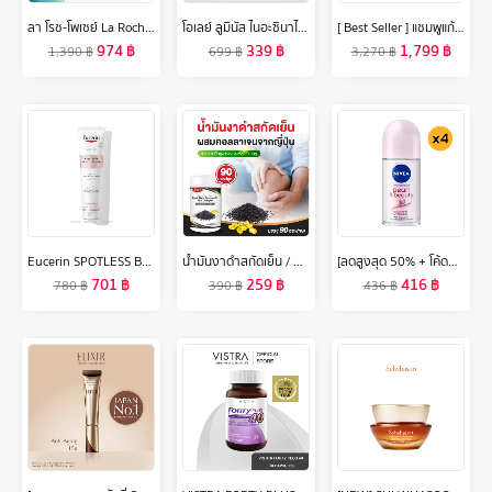
ลา โรช-โพเซย์ La Roche-Posay EFFACLAR SERUM สลายสิวอุดตันที่ต้นตอ 30ml.(เซรั่มบำรุงผิวหน้า เซรั่มช่วยลดปัญหาสิว)
โอเลย์ ลูมินัส ไนอะซินาไมด์ โรส คอมเพล็กซ์ ครีม 50 กรัม. กระจ่างใส สกินแคร์ Olay Luminous Niacinamide Rose Complex Cream 50G
[ Best Seller ] แชมพูแก้ผมร่วง แทงกีโมรี สูตรจินจิ Daeng Gi Meo Ri JINGI Shampoo/Treatment ช่วยบำรุงผมให้หนานุ่ม (DJ)
974
฿
339
฿
1,799
฿
1,390
฿
699
฿
3,270
฿
Eucerin SPOTLESS BRIGHTENING GENTLE CLEANSING FOAM 150 G ยูเซอริน สปอตเลส ไบรท์เทนนิ่ง เจลเทิล คลีนซิ่ง โฟม 150กรัม
น้ำมันงาดำสกัดเย็น / คอลลาเจนไตรเปปไทด์ (90 ซอฟเจล) แคปซูล น้ำมันงาดำ คอลลาเจน (น้ำมันสกัดเย็น) น้ำมันงาดำ zenji เซนจิ
[ลดสูงสุด 50% + โค้ดลดเพิ่ม 20%]นีเวีย เพิร์ล แอนด์ บิวตี้ โรลออน ระงับกลิ่นกาย สำหรับผู้หญิง 50 มล. 4 ชิ้น NIVEA
701
฿
259
฿
416
฿
780
฿
390
฿
436
฿