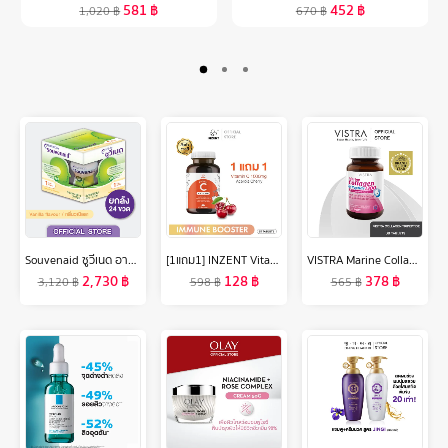
581
฿
452
฿
1,020
฿
670
฿
Souvenaid ซูวีเนด อาหารสำหรับผู้ที่มีอาการอัลไซเมอร์ระยะเริ่มแรก กลิ่นวานิลลา ยกลัง (24ขวดx125 มล.) (อาหารทางการแพทย์)
[1แถม1] INZENT Vitamin C 1000mg. วิตามินซี 1000มก. (30 เม็ด) วิตามินซี 1000 มิลลิกรัม Acerola Cherry ผิว
VISTRA Marine Collagen TriPeptide 1300 & Coenzyme Q10 - วิสทร้า มารีน คอลลาเจน ไตรเปปไทด์ 1300 แอนด์ โคเอนไซม์ คิวเท็น พลัส (30 เม็ด)
2,730
฿
128
฿
378
฿
3,120
฿
598
฿
565
฿