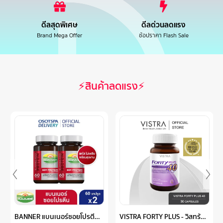
ดีลสุดพิเศษ
ดีลด่วนลดแรง
Brand Mega Offer
ช้อปราคา Flash Sale
⚡สินค้าลดแรง⚡
BANNER แบนเนอร์ซอยโปรตีน “สดใส ไม่เพลีย พร้อมลุยงาน” 60 แคปซูล แพ็ค 2 กระปุก
VISTRA FORTY PLUS - วิสทร้า ผลิตภัณฑ์เสริมอาหารผงจมูกถั่วเหลืองผสมสารสกัดจากตังกุย, วิตามินรวม และน้ำมันอีฟนิ่งพริมโรส (30 เม็ด)