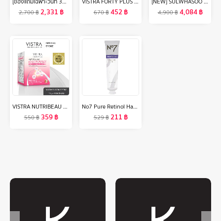
[ของแถมเฉพาะวันที่ 30-31 ต.ค.67 เท่านั้น]ELIXIR เรตินอล พาวเวอร์ ริงเกิล สมูทติ้ง ครีม 15ก. (เรตินอลครีมลดเลือนริ้วรอยร่องลึก)
VISTRA FORTY PLUS - วิสทร้า ผลิตภัณฑ์เสริมอาหารผงจมูกถั่วเหลืองผสมสารสกัดจากตังกุย, วิตามินรวม และน้ำมันอีฟนิ่งพริมโรส (30 เม็ด)
[NEW] SULWHASOO Concentrated Ginseng Rejuvenating Cream 30ML โซลวาซู ครีมบำรุงผิวหน้า ลดเลือนริ้วรอย ผิวแน่นกระชับ ผิวแข็งแรง
2,331
฿
452
฿
4,084
฿
2,700
฿
670
฿
4,900
฿
VISTRA NUTRIBEAU ADVANCED ELASTIN PEPTIDE PLUS COLLAGEN 5000 mg ( 10 PC / Box ) วิสทร้า แอดวานซ์ อิลาสติน เปปไทด์ พลัส คอลลาเจน 5000 มก. / ต่อซอง ( 1 กล่อง บรรจุ 10 ซอง )
No7 Pure Retinol Hand Cream 75ML นัมเบอร์เซเว่น เพียว เรตินอล แฮนด์ ครีม 75 มล.
359
฿
211
฿
550
฿
529
฿