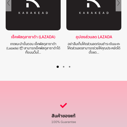
เช็คพัสดุลาซาด้า (LAZADA)
คูปองส่วนลด LAZADA
เกดแนะนำขั้นตอน เช็คพัสดุลาซาด้า
อย่าลืมเก็บโค้ดส่วนลดก่อนชำระเงินนะคะ
(Lazada) 📦 สามารถเช็คพัสดุลาซาด้าได้
โค้ดส่วนลดสามารถช่วยให้คุณประหยัดได้
ทั้งบนเว็บไ…
ตั้งแต…
สินค้าของแท้
100% Guarantee