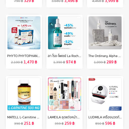
329
฿
3,496
฿
3,999
฿
790
฿
3,680
฿
4,468
฿
PHYTO PHYTOPHANERE DUO 2 ขวด สำหรับทาน 4 เดือน - ผลิตภัณฑ์เสริมอาหาร สำหรับผม และ เล็บ
ลา โรช-โพเซย์ La Roche-Posay EFFACLAR SERUM สลายสิวอุดตันที่ต้นตอ 30ml.(เซรั่มบำรุงผิวหน้า เซรั่มช่วยลดปัญหาสิว)
The Ordinary Alpha Arbutin 2% + HA - Dark Spots With Hydrating Hyaluronic Acid 30ml เซรั่มลดเลือนริ้วรอย เซรั่มบำรุงหน้า ลดเลือนริ้วรอยร่องลึก ไวท์เทนนิ่ง ไบร์ทเทนนิ่ง ควบคุมความมัน
1,470
฿
974
฿
289
฿
2,100
฿
1,390
฿
1,099
฿
MATELL L-Carnitine 500mg(100capsules) แอลคาร์นิทีน 500มก(100แคป)
LAMEILA ชุดแต่งหน้า15ชิ้นบีบีครีม + แป้ง + อายแชโดว์ + มาสคาร่า + อายไลเนอร์ + ไพรเมอร์แต่งหน้าแยก + ลิปสติก + ปากกาคอนทัวร์สองหัว + ดินสอเขียนคิ้ว + บลัช + ที่ดัดขนตา + ตัดแต่งคิ้ว + แปรงแต่งหน้า + คอนซีลเลอร์ + ฟองน้ำแต่งหน้า
LUDMILA เครื่องนวดกัวซาไฟฟ้าบำบัดผิว ด้วยหินธรรมNatural Stone Electric Gua Sha ยกกระชับใบหน้า
251
฿
259
฿
596
฿
390
฿
359
฿
850
฿