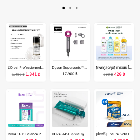
L'Oreal Professionnel ABSOLUT REPAIR MOLECULAR LEAVE-IN MASK 100ML ลีฟ-อิน ทรีตเมนต์ เนื้อครีมบางเบา บำรุงล้ำลึกถึงชั้นไฟเบอร์ (ลีฟ-อิน ทรีตเมนต์, เสริมแกนผมให้กลับมาแข็งแรง, L'Oreal Pro,L'Oreal Professional,LOreal Pro,LOreal Professional)
Dyson Supersonic™ hair dryer HD15 (Iron/Fuchsia) ไดร์เป่าผม ไดสัน สีชมพู
[แพคคู่สุดคุ้ม] การ์นิเย่ ไมเซล่า คลีนซิ่ง วอเตอร์ วิตามินซี 400มลx2 GARNIER MICELLAR CLEANSING WATER VITAMIN C 400MLx2
1,341
฿
428
฿
17,900
฿
1,490
฿
598
฿
Bomi 16.8 Balance Probiotics (14 x 3g) โบมิ โพรไบโอติกส์ พร้อมทาน
KERASTASE ชุดแชมพู + มาส์กดูแลผมเสีย เปราะ ฉีกขาด แตกปลาย จากการทำสีและทำเคมีซ้ำซ้อน RESISTANCE THERAPISTE SHAMPOO 250 ml + MASQUE 200 ml FOR DAMAGED HAIR (เคเรสตาส,ผมเสีย,เคราสตาส,เทอราพิส,ยาสระผม)
[ส่งฟรี] Ensure Gold เอนชัวร์ โกลด์ กลิ่นวานิลลา 800g 4 กระป๋อง Ensure Gold Vanilla 800g x4