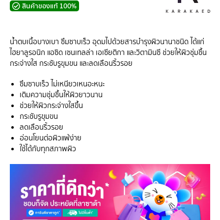
สินค้าของแท้ 100%
น้ำตบเนื้อบางเบา ซึมซาบเร็ว อุดมไปด้วยสารบำรุงผิวนานาชนิด ได้แก่
ไฮยาลูรอนิก แอซิด เซนเทลล่า เอเซียติกา และวิตามินซี ช่วยให้ผิวชุ่มชื้น
กระจ่างใส กระชับรูขุมขน และลดเลือนริ้วรอย
ซึมซาบเร็ว ไม่เหนียวเหนอะหนะ
เติมความชุ่มชื้นให้ผิวยาวนาน
ช่วยให้ผิวกระจ่างใสขึ้น
กระชับรูขุมขน
ลดเลือนริ้วรอย
อ่อนโยนต่อผิวแพ้ง่าย
ใช้ได้กับทุกสภาพผิว