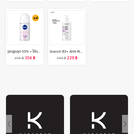
[ลดสูงสุด 50% + โค้ดลดเพิ่ม 20%]นีเวีย เอ็กซ์ตร้า ไบรท์เทนนิ่ง 8 ซูเปอร์ ฟู้ด โรลออน ระงับกลิ่นกาย สำหรับผู้หญิง 50 มล. 4 ชิ้น NIVEA
Gravich B3+ AHA White Concentrate Body Serum 200 g
356
฿
229
฿
436
฿
590
฿