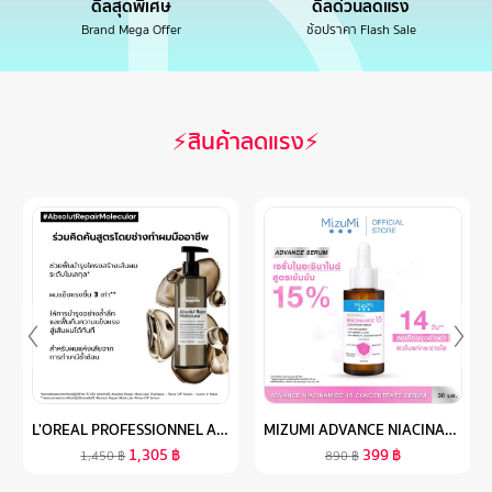
ดีลสุดพิเศษ
ดีลด่วนลดแรง
Brand Mega Offer
ช้อปราคา Flash Sale
⚡สินค้าลดแรง⚡
L'OREAL PROFESSIONNEL ABSOLUT REPAIR MOLECULAR RINSE-OFF SERUM 250ML ทรีตเมนต์เซรั่มแบบล้างออก คืนความแข็งแรงสู่เส้นผมได้ทันที (ทรีตเมนต์เซรั่มแบบล้างออก, คืนความแข็งแรงสู่เส้นผม, L'OREAL PRO,L'OREAL PROFESSIONAL,LOREAL PRO,LOREAL PROFESSIONAL)
MIZUMI ADVANCE NIACINAMIDE 15 CONCENTRATE SERUM 30 ML เซรั่มไนอะซินาไมด์ สูตรเข้มข้น 15% ลดเลือนจุดด่างดำ ความหมองคล้ำ รอยแดง รอยดำที่ฝังลึก
1,305
฿
399
฿
1,450
฿
890
฿