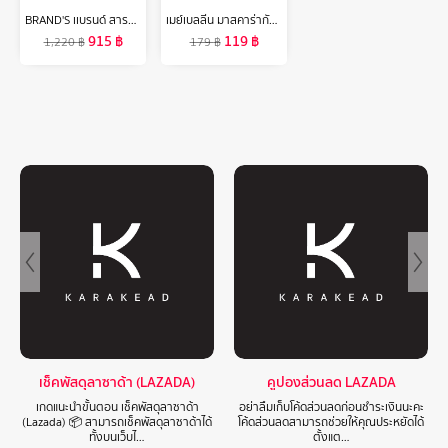
BRAND'S เเบรนด์ สารสกัดจากเเบล็กเคอร์เเรนท์ ผสมลูทีนเเละซีเเซนทีน 1 ขวด (60 เม็ด/ขวด)
เมย์เบลลีน มาสคาร่ากันน้ำ เดอะ ไฮเปอร์เคิร์ล 9.2 มล.MAYBELLINE THE HYPERCURL WATERPROOF MASCARA 9.2 ml(เครื่องสำอาง, มาสคาร่า, มาสคาร่ากันน้ำ)
915
฿
119
฿
1,220
฿
179
฿
เช็คพัสดุลาซาด้า (LAZADA)
คูปองส่วนลด LAZADA
เกดแนะนำขั้นตอน เช็คพัสดุลาซาด้า
อย่าลืมเก็บโค้ดส่วนลดก่อนชำระเงินนะคะ
(Lazada) 📦 สามารถเช็คพัสดุลาซาด้าได้
โค้ดส่วนลดสามารถช่วยให้คุณประหยัดได้
ทั้งบนเว็บไ…
ตั้งแต…