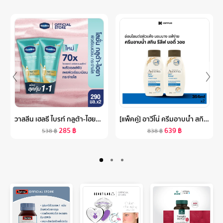
วาสลีน เฮลธี ไบรท์ กลูต้า-ไฮยา เซรั่ม เบิสท์ โลชั่น 300 มล. แพ็คคู่ VASELINE HEALTHY BRIGHT GLUTA-HYA SERUM BURST LOTION 300 ML. TWIN
[แพ็คคู่] อาวีโน่ ครีมอาบน้ำ สกิน รีลีฟ บอดี้ วอช 354 มล. X 2 AVEENO SKIN RELIEF BODY WASH 354 ML X 2
285
฿
639
฿
538
฿
838
฿