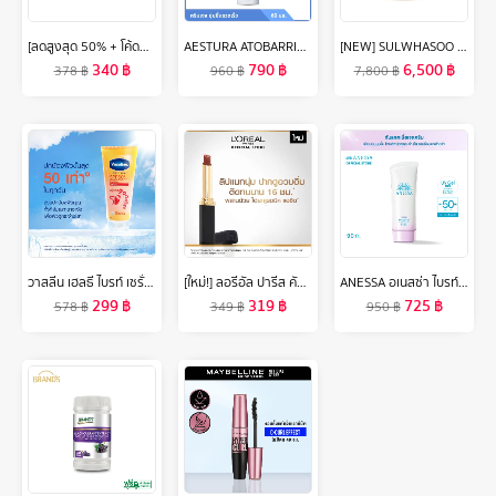
[ลดสูงสุด 50% + โค้ดลดเพิ่ม 20%]นีเวีย ครีมบำรุงผิวสูตรเข้มข้น 250 มล. 2 ชิ้น NIVEA
AESTURA ATOBARRIER365 HYDRO SOOTHING CREAM 60ML เอสทูร่า อะโทแบริเออร์365 ไฮโดร ซูทติ้ง ครีม ผลิตภัณฑ์บำรุงผิวหน้า
[NEW] SULWHASOO Concentrated Ginseng Rejuvenating Cream 50ml. ครีมต่อต้านริ้วรอย มอบความกระชับ เพิ่มความยืดหยุ่นและระดับความชุ่มชื้นสู่ผิว (ปรับสูตรใหม่)
340
฿
790
฿
6,500
฿
378
฿
960
฿
7,800
฿
วาสลีน เฮลธี ไบรท์ เซรั่มกันแดด ซันแอนด์โพลูชั่น โพรเทคชั่น SPF50+ PA+++ ปกป้องมลภาวะ 300 มล. x2/x6 Vaseline Healthy Bright Serum SPF50 PA+++ Sun + Pollution Protection 300 ml. x2/x6
[ใหม่!] ลอรีอัล ปารีส คัลเลอร์ ริช อินเทนซ์ วอลุ่ม แมท L’OREAL PARIS COLOR RICHE INTENSE VOLUME MATTE (ลิปแมท, ลิปแมทเนื้อนุ่ม, ลิปลอรีอัล, ติดทนนาน 16 ชั่วโมง)
ANESSA อเนสซ่า ไบรท์เทนนิ่ง ยูวี ซันสกรีน สกินแคร์ เจล N SPF50+ PA++++ 90 กรัม (กันแดดเนื้อเจลครีมสีม่วงอ่อน โทนอัพผิว)
299
฿
319
฿
725
฿
578
฿
349
฿
950
฿