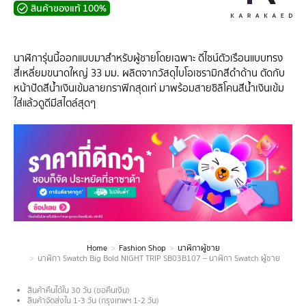
สินค้าของแท้ 100%
นาฬิการุ่นนี้ออกแบบมาสำหรับผู้ชายโดยเฉพาะ ดีไซน์ตัวเรือนแบบทรง
สี่เหลี่ยมขนาดใหญ่ 33 มม. ผลิตจากวัสดุไบโอเซรามิกสีดำด้าน ตัดกับ
หน้าปัดสีน้ำเงินเข้มลายกราฟิกสุดเท่ มาพร้อมสายซิลิโคนสีน้ำเงินเข้ม
ใส่แล้วดูดีมีสไตล์สุดๆ
Home
Fashion Shop
นาฬิกาผู้ชาย
You are here:
นาฬิกา Swatch Big Bold NIGHT TRIP SB03B107 – นาฬิกา Swatch ผู้ชาย
สินค้าคืนได้ใน 30 วัน (ขอคืนเงิน)
สินค้าจัดส่งใน 1-3 วัน (กรุงเทพฯ 1-2 วัน)