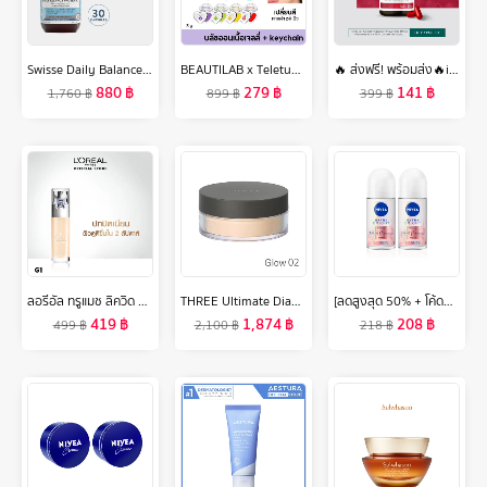
Swisse Daily Balance Probiotic สวิสเซ เดลี่ บาลานซ์ โพรไบโอติก (exp04/25)
BEAUTILAB x Teletubbies Color-changing Jelly Blush บลัชออนเนื้อเจลลี่ เปลี่ยนสีตามค่า pH คอลเลคชั่น เทเลทับบีส์
🔥 ส่งฟรี! พร้อมส่ง🔥iHERB Tomato Mix Plus Lycopene (30 แคปซูล) มะเขือเทศสกัดเข้มข้น อาหารเสริมบำรุงผิว ฟื้นฟูผิว ต้านริ้วรอย ลดรอยแดง รอยดำ ไลโคปีนสูง ไอเฮิร์บ iherb
880
฿
279
฿
141
฿
1,760
฿
899
฿
399
฿
ลอรีอัล ทรูแมช ลิควิด ฟาวเดชั่น รองพื้นสูตรน้ำ 30 มล. L'OREAL TRUE MATCH LIQUID FOUNDATION 30 ML. (รองพื้นลอรีอัล,รองพื้น, ครีมรองพื้น,เครื่องสำอาง)
THREE Ultimate Diaphanous Loose Powder Glow 17g ทรี อัลทิเมต ไดพานัส ลูส พาวเดอร์ โกลว์ ผลิตภัณฑ์ ฟินิชชิ่ง พาวเดอร์ ผิวดูฉ่ำวาว
[ลดสูงสุด 50% + โค้ดลดเพิ่ม 20%]นีเวีย เอ็กซ์ตร้า ไบรท์ พรีเมียม ฟราแกรนซ์ เวลเว็ท โรแมนซ์ พีโอนี โรลออน 50มล. 2 ชิ้น NIVEA
419
฿
1,874
฿
208
฿
499
฿
2,100
฿
218
฿