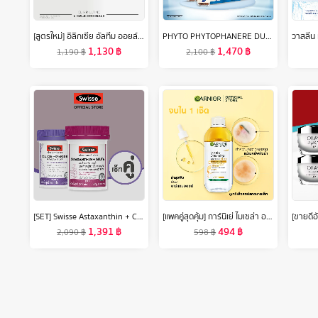
PHYTO PHYTOPHANERE DUO 2 ขวด สำหรับทาน 4 เดือน - ผลิตภัณฑ์เสริมอาหาร สำหรับผม และ เล็บ
[สูตรใหม่] อิลิกเซีย อัลทีม ออยล์สกัดจากดอกคามิลเลียล้ำค่า สูตรใหม่เนื้อออยล์บางเบา เพื่อผมนุ่ม เปล่งประกายเงางามขึ้น 2 เท่า ขวดเล็ก 30มล. ELIXIR ULTIME OIL FROM WILD FRENCH CAMELLIA FOR SMOOTHER HAIR AND 2X MORE SHINE MINI BOTTLE 30ML
1,470
฿
1,130
฿
2,100
฿
1,190
฿
[SET] Swisse Astaxanthin + Collagen สวิสเซ เซทผิวไบร์ท อิ่มฟู กระชับ
[แพคคู่สุดคุ้ม] การ์นิเย่ ไมเซล่า ออยล์-อินฟิวส์ คลีนซิ่ง วอเตอร์ 400มล Garnier Micellar Oil Infused Cleansing Water 400ml x2 ล้างเครื่องสำอาง
1,391
฿
494
฿
2,090
฿
598
฿