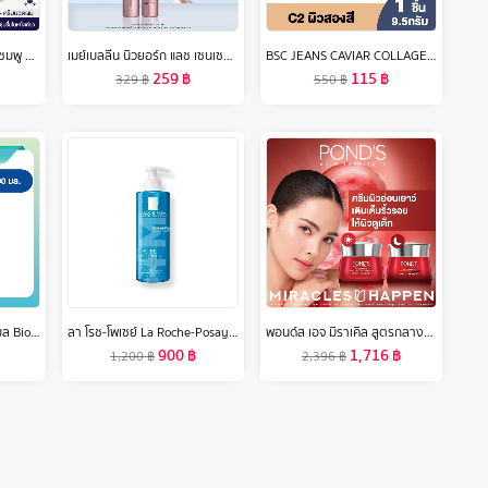
[แพ็คคู่สุดคุ้ม1+1]Cokki แชมพู & ครีมนวด Shampoo & Hair Conditioner 750gx2 สูตรขจัดรังแค
เมย์เบลลีน นิวยอร์ก แลช เซนเซชั่นแนล สกาย ไฮน์ มาสคาร่า 6มล. MAYBELLINE NEW YORK LASH SENSATIONAL SKY HIGH MASCARA 6ml (เครื่องสำอาง, มาสคาร่ากันน้ำ)
BSC JEANS CAVIAR COLLAGEN POWDER SPF45 PA+++ เนื้อแป้งสัมผัสบางเบา ผิวหน้าแลดูกระจ่างใส ลดความมัน ให้ผิวอื่มเอิบ เนียนนุ่ม แป้งพัพ เครื่องสำอาง
259
฿
115
฿
329
฿
550
฿
บิโอเร คลีนซิ่ง มิลค์ 180 มล Biore Cleansing Milk 180 ml ล้างเครื่องสำอาง
ลา โรช-โพเซย์ La Roche-Posay EFFACLAR FOAMING GEL เจลล้างหน้าสำหรับผิวมัน 400ml
พอนด์ส เอจ มิราเคิล สูตรกลางวันและกลางคืน เฮ็กซิล-เรตินอล 45 ก. ( มอยเจอร์ไรเซอร์ , ครีมทาหน้า , moisturizer , เรตินอล )
900
฿
1,716
฿
1,200
฿
2,396
฿