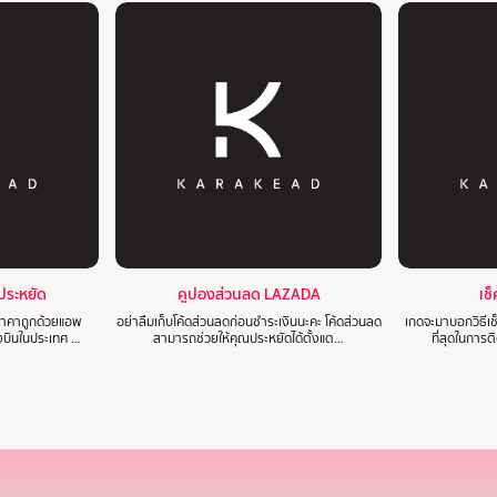
าประหยัด
คูปองส่วนลด LAZADA
เช
นราคาถูกด้วยแอพ
อย่าลืมเก็บโค้ดส่วนลดก่อนชำระเงินนะคะ โค้ดส่วนลด
เกดจะมาบอกวิธีเช
องบินในประเทศ …
สามารถช่วยให้คุณประหยัดได้ตั้งแต…
ที่สุดในการ