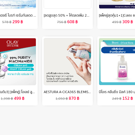
วาสลีน เฮลธี ไบรท์ เซรั่มกันแดด ซันแอนด์โพลูชั่น โพรเทคชั่น SPF50+ PA+++ ปกป้องมลภาวะ 300 มล. x2/x6 Vaseline Healthy Bright Serum SPF50 PA+++ Sun + Pollution Protection 300 ml. x2/x6
[ลดสูงสุด 50% + โค้ดลดเพิ่ม 20%]นีเวีย ครีมบำรุงผิว สูตรเข้มข้น 250 มล. 4 ชิ้น NIVEA
299
฿
608
฿
309
฿
578
฿
756
฿
499
฿
[ขายดีอันดับ3] [แพ็คคู่] โอเลย์ ลูมินัส ไลท์ เพอร์เฟคติ้ง เดย์ครีม 50 กรัม. + ไนท์ครีม 50 กรัม. ไนอะซินาไมด์ กระจ่างใส สกินแคร์ Olay Luminous Light Perfecting Day SPF 15 PA++ 50G + Night Cream 50G
AESTURA A-CICA365 BLEMISH RELIEF SERUM 40ML เอสทูร่า เอ-ซิก้า365 เบลมมิช* รีลีฟ เซรั่ม ผลิตภัณฑ์บำรุงผิวหน้า
499
฿
870
฿
152
฿
1,398
฿
1,050
฿
249
฿