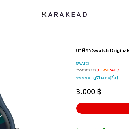
นาฬิกา Swatch Origin
SWATCH
2550202772
⚡
FLASH
SALE
⚡
⭐⭐⭐⭐⭐ [ ดูรีวิวจากผู้ซื้อ ]
3,000
฿