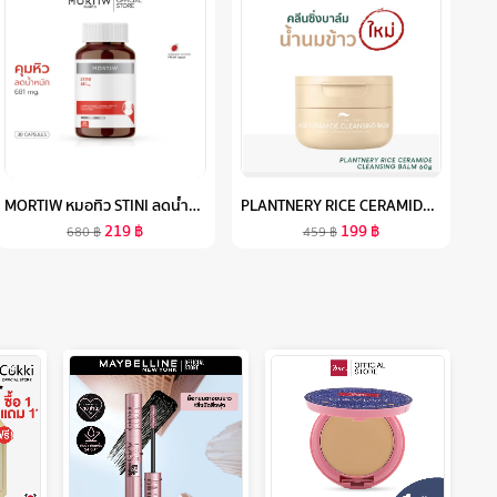
MORTIW หมอทิว STINI ลดน้ำหนัก คุมหิว เผาผลาญไขมัน ควบคุมน้ำหนัก บล็อกแป้งน้ำตาล เอสทีนี่ 30 แคปซูล 681 MG.
PLANTNERY RICE CERAMIDE CLEANSING BALM 60 G
219
฿
199
฿
680
฿
459
฿