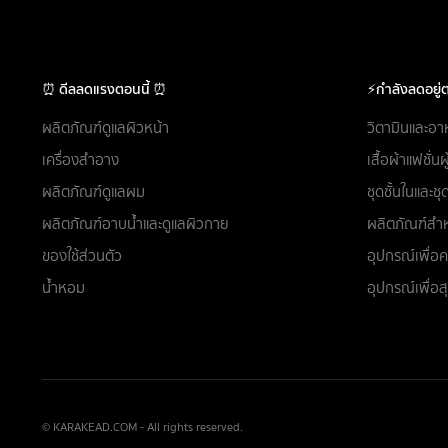
⏰ ดีลลดแรงตอนนี้ ⏰
⚡กำลังลดอยู่ต
ผลิตภัณฑ์ดูแลผิวหน้า
วิตามินและอา
เครื่องสำอาง
เสื้อผ้าแฟชั่น
ผลิตภัณฑ์ดูแลผม
ชุดชั้นในและ
ผลิตภัณฑ์อาบน้ำและดูแลผิวกาย
ผลิตภัณฑ์สำห
ของใช้ส่วนตัว
อุปกรณ์เพื่
น้ำหอม
อุปกรณ์เพื่อ
© KARAKEAD.COM - All rights reserved.