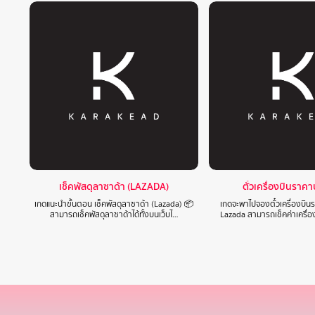
เช็คพัสดุลาซาด้า (LAZADA)
ตั๋วเครื่องบินราค
เกดแนะนำขั้นตอน เช็คพัสดุลาซาด้า (Lazada) 📦
เกดจะพาไปจองตั๋วเครื่องบิ
สามารถเช็คพัสดุลาซาด้าได้ทั้งบนเว็บไ…
Lazada สามารถเช็คค่าเครื่