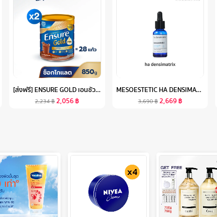
[ส่งฟรี] ENSURE GOLD เอนชัวร์ โกลด์ รสช็อกโกแลต 850G 2 กระป๋อง ENSURE GOLD CHOCOLATE 850G X2
MESOESTETIC HA DENSIMATRIX 30 ML. - เซรั่มไฮยาลูรอนเข้มข้น 4 โมเลกุล ช่วยเติมความชุ่มชื้นอย่างล้ำลึก และ ลดเลือนริ้วรอยให้จางลง
2,056
฿
2,669
฿
2,234
฿
3,690
฿