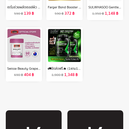
เซรั่มช่วยผลัดเซลล์ผิว ขจัดสิวอุดตัน เผยผิวที่ดูใส The Skin Collection Serum AHA10% + BHA2% ขนาด 30ml
Farger Bond Booster ตัวบูสแกนผม ทรีทเม้นท์เชื่อมแกน กู้ผมเสีย
SULWHASOO Gentle Cleansing Foam 200ml. โซลวาซู โฟมล้างหน้าเกาหลี ล้างเครื่องสำอาง ขจัดสิ่งสกปรกและสิ่งตกค้างออกจากรูขุมขนอย่างอ่อนโยน
139
฿
372
฿
1,148
฿
590
฿
590
฿
1,350
฿
Swisse Beauty Grape Seed 60 TAB สวิสเซ เกรปซีด 60 เม็ด
🚛จัดส่งฟรี🔥 (1แถม1)Truvitar Creatine ครีเอทีน ทรูวิต้าร์ ลดการสลายของมวลกล้ามเนื้อ เพิ่มพลังงานสูง เหมาะสำหรับสายสุขภาพ
404
฿
1,348
฿
690
฿
1,900
฿