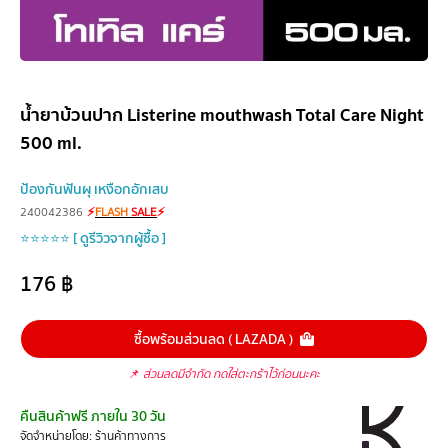
น้ำยาบ้วนปาก Listerine mouthwash Total Care Night
500 ml.
ป้องกันฟันผุ เหงือกอักเสบ
240042386
⚡
FLASH
SALE
⚡
⭐⭐⭐⭐⭐ [ ดูรีวิวจากผู้ซื้อ ]
176
฿
ซื้อพร้อมส่วนลด ( LAZADA )
📌
ส่วนลดมีจำกัด กดใส่ตะกร้าไว้ก่อนนะคะ
คืนสินค้าฟรี ภายใน 30 วัน
จัดจำหน่ายโดย: ร้านค้าทางการ