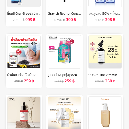
[ใหม่!] Oral-B ออรัลบี แปรงสีฟันไฟฟ้า โปร 2 2000 Electric Power Toothbrush Pro2 2000
Gravich Retinol Concentrate Eye Cream 15 g
[ลดสูงสุด 50% + โค้ดลดเพิ่ม 20%]นีเวีย ไมเซล่า เช็ดเครื่องสำอาง แอคเน่ แคร์ เมคอัพ เคลียร์ 400 มล. 2 ชิ้น NIVEA
999
฿
390
฿
398
฿
2,690
฿
1,790
฿
518
฿
น้ำมันงาดำสกัดเย็น / คอลลาเจนไตรเปปไทด์ (90 ซอฟเจล) แคปซูล น้ำมันงาดำ คอลลาเจน (น้ำมันสกัดเย็น) น้ำมันงาดำ zenji เซนจิ
[ยกกล่องสุดคุ้ม]BANOBAGI Acne & Pore Korean Morning Mask บาโนบากิ แอคเน่ แอนด์ พอร์ โคเรียน มอร์นิ่ง มาสก์ (1 กล่อง = 6 ซอง)
COSRX The Vitamin C Serum 20g เซรั่มวิตามินซีบริสุทธิ์เข้มข้น ช่วยลดเลือนรอยดำ รอยสิว ปรับผิวหมองคล้ำให้กระจ่างใส มีชีวิตชีวา
259
฿
259
฿
368
฿
390
฿
588
฿
890
฿