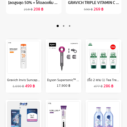
[ลดสูงสุด 50% + โค้ดลดเพิ่ม 20%]นีเวียเพิร์ล แอนด์ บิวตี้ โรลออน ระงับกลิ่นกาย สำหรับผู้หญิง 50 มล. 2 ชิ้น NIVEA
GRAVICH TRIPLE VITAMIN C BOOSTER SERUM 30 ML
208
฿
269
฿
218
฿
590
฿
Gravich Invis Suncap Ultra Light Sunscreen SPF50+ PA++++ 40 g
Dyson Supersonic™ hair dryer HD15 (Iron/Fuchsia) ไดร์เป่าผม ไดสัน สีชมพู
(ซื้อ 2 แถม 1) Tea Tree ที ทรี โฟมล้างหน้า ออยล์ คอนโทรล เฟเชียลโฟม 4.8 ออนซ์ Oil Control Facial Foam) 2 Free 1
499
฿
286
฿
17,900
฿
1,690
฿
477
฿