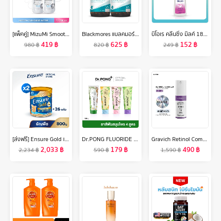
[แพ็คคู่] MizuMi Smooth Cleansing Water 500ml คลีนซิ่งวอเตอร์ สลายเมคอัพ สัมผัสนุ่มลื่น ปกป้องการเกิดริ้วรอย ผิวแพ้ง่าย
Blackmores แบลคมอร์ส ฟิช ออย 1000 มก. 80 แคปซูล แพ็คคู่
บิโอเร คลีนซิ่ง มิลค์ 180 มล Biore Cleansing Milk 180 ml ล้างเครื่องสำอาง
419
฿
625
฿
152
฿
980
฿
820
฿
249
฿
[ส่งฟรี] Ensure Gold เอนชัวร์ โกลด์ กลิ่นธัญพืช 800g 2 กระป๋อง Ensure Gold Wheat 800g x2
Dr.PONG FLUORIDE TOOTHPASTE ยาสีฟันสมุนไพร 4 สูตร
Gravich Retinol Complex Concentrate Serum 30 ml
2,033
฿
179
฿
490
฿
2,234
฿
590
฿
1,590
฿