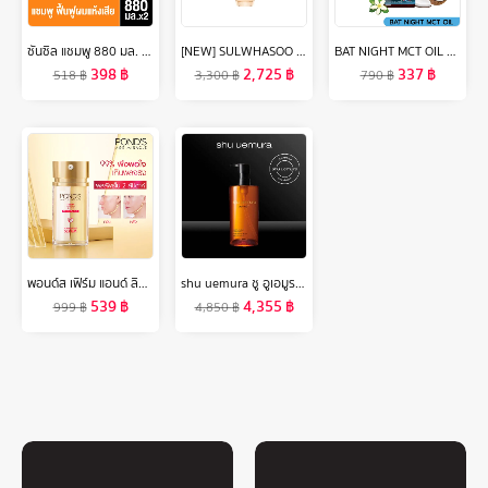
ซันซิล แชมพู 880 มล. Sunsilk Shampoo 880 ml. ( ยาสระผม ครีมสระผม แชมพู shampoo ) ของแท้
[NEW] SULWHASOO Concentrated Ginseng Rejuvenating Emulsion 125ml. โซลวาซู อิมัลชั่นโสมเกาหลีช่วยลดเลือนริ้วรอย เพิ่มความยืดหยุ่น ฟื้นฟูผิว อิมัลชั่นซัลวาซู (ปรับสูตรใหม่)
BAT NIGHT MCT OIL แบท ไนท์ หลับสนิท เบิร์นไขมัน เผาพลาญระหว่างนอนหลับ
398
฿
2,725
฿
337
฿
518
฿
3,300
฿
790
฿
พอนด์ส เฟิร์ม แอนด์ ลิฟท์ 3 Step กรอบหน้าเป๊ะ ผิวเฟิร์มกระชับ ใน 4 สัปดาห์
shu uemura ชู อูเอมูระ คลีนซิ่งออยล์ ultime8 sublime tsubaki cleansing oil 450 ml สูตรน้ำมันหอมระเหยจากสึบากิ เพื่อบำรุงผิว 8 ประการ เผยผิวสวย ชุ่มชื้น อิ่มฟู
539
฿
4,355
฿
999
฿
4,850
฿