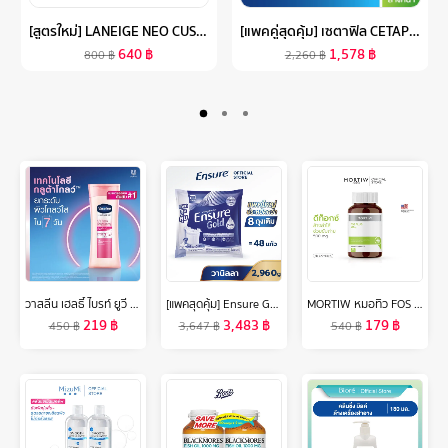
[สูตรใหม่] LANEIGE NEO CUSHION MATTE REFILL 15G. ลาเนจ นีโอคุชชั่น สูตรแมตต์ ปกปิดสูงสุดแต่บางเบา กันแดด กันแสงสีฟ้า ไม่ติดมาส์ก
[แพคคู่สุดคุ้ม] เซตาฟิล CETAPHIL GENTLE SKIN CLEANSER เจลทำความสะอาดผิวหน้าและผิวกาย สำหรับผิวบอบบาง แพ้ง่าย และทุกสภาพผิว 1 LITER 2 ขวด
640
฿
1,578
฿
800
฿
2,260
฿
วาสลีน เฮลธี้ ไบรท์ ยูวี เอ็กซ์ตร้า ไบร์ทเทนนิ่ง กูลต้า โกลว์ โลชั่น 300 มล. แพ็คคู่ Vaseline Healthy Bright UV Extra Brightening G
[แพคสุดคุ้ม] Ensure Gold เอนชัวร์ โกลด์ กลิ่นวานิลลา แบบถุงเติม 2,960g Ensure Gold Vanilla Sachet 2,960g
MORTIW หมอทิว FOS PLUS ดีท็อก ขับถ่าย ท้องผูก ปรับสมดุลการขับถ่าย detox ขับของเสียออกจากร่างกาย เอฟโอเอส พลัส 30 แคปซูล 500 mg.
219
฿
3,483
฿
179
฿
450
฿
3,647
฿
540
฿