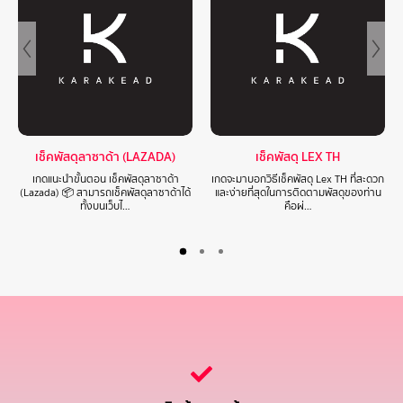
เช็คพัสดุลาซาด้า (LAZADA)
เช็คพัสดุ LEX TH
เกดแนะนำขั้นตอน เช็คพัสดุลาซาด้า
เกดจะมาบอกวิธีเช็คพัสดุ Lex TH ที่สะดวก
(Lazada) 📦 สามารถเช็คพัสดุลาซาด้าได้
และง่ายที่สุดในการติดตามพัสดุของท่าน
ทั้งบนเว็บไ…
คือผ่…