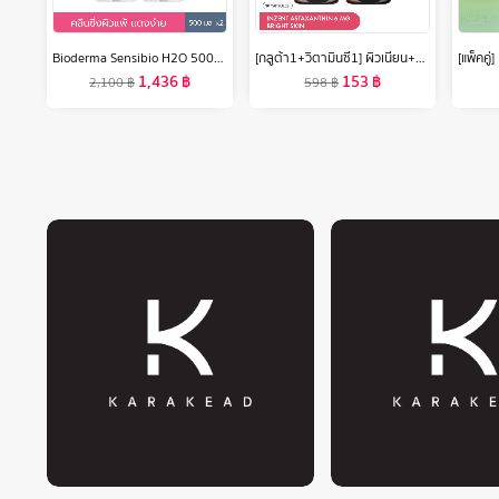
Bioderma Sensibio H2O 500ml x2 (Twin Pack) คลีนซิ่งเช็ดทำความสะอาดผิวหน้า สำหรับผิวแพ้ ระคายง่าย
[กลูต้า1+วิตามินซี1] ผิวเนียน+ป้องกันUV เสริมภูมิ ดูแลผิว ปรับผิวกระจ่างใส ผิว ใส อินเซ้นส์ INZENT ส่งฟรี
1,436
฿
153
฿
2,100
฿
598
฿