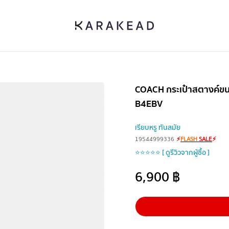
COACH กระเป๋าสตางค์ขนา
B4EBV
เรียบหรู ทันสมัย
19544999336
⚡
FLASH
SALE
⚡
⭐⭐⭐⭐⭐ [ ดูรีวิวจากผู้ซื้อ ]
6,900
฿