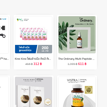
Dyson Supersonic Nural™ hair dryer (Ceramic Patina/Topaz) ไดร์เป่าผม ไดสัน
Kirei Kirei โฟมล้างมือ คิเรอิ คิเรอิ กลิ่นออริจินอล Original ชนิดถุงเติม 200 ml 12 ถุง
The Ordinary Multi Peptide Serum Hair Density 60ml
312
฿
611
฿
468
฿
1,399
฿