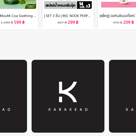
[แพ็คคู่] MizuMi Cica Soothing Moisture Gel 45ml มอยส์เจอร์ไรเซอร์สำหรับผิวมัน ผิวเป็นสิว เนื้อเจลซึมง่าย ไม่เหนอะหนะ
[ SET 3 ชิ้น ] BSC NOOK PERFUME SPRAY สเปรย์น้ำหอมกลิ่นนุ๊ค 14 ml.
599
฿
299
฿
209
฿
1,380
฿
447
฿
330
฿