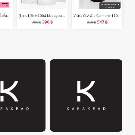
[แพ็คคู่] จอห์นสันบอดี้แคร์ โลชั่นทาผิว 24 ฮาวเวอร์ลาสติ้ง มอยส์เจอร์ 400 มล. x 2 Johnson Body Care 24 Hour Lasting Moisture Lotion 400 ml. x 2
[1แถม1]SKIN1004 Madagascar Centella Watergel Sheet Ampoule Mask (1 กล่อง 5 แผ่น)
Vistra CLA & L-Carnitine 1100 mg Plus Vitamin E - วิสทร้า ซีแอลเอ แอนด์ แอล-คาร์นิทีน 1100 มก. พลัส วิตามินอี (30 เม็ด)
390
฿
547
฿
780
฿
810
฿