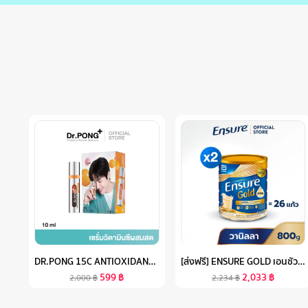
DR.PONG 15C ANTIOXIDANT VITAMIN C SHAKE SHAKE SERUM เซรั่มวิตามินซีผสมสด บำรุงผิวใส
[ส่งฟรี] ENSURE GOLD เอนชัวร์ โกลด์ กลิ่นวานิลลา 800G 2 กระป๋อง ENSURE GOLD VANILLA 800G X2
599
฿
2,033
฿
2,000
฿
2,234
฿