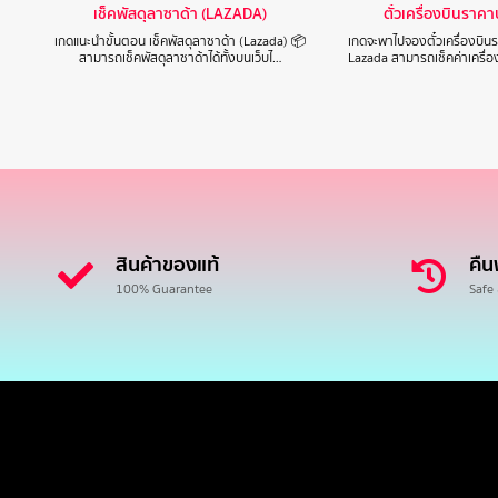
เช็คพัสดุลาซาด้า (LAZADA)
ตั๋วเครื่องบินราค
เกดแนะนำขั้นตอน เช็คพัสดุลาซาด้า (Lazada) 📦
เกดจะพาไปจองตั๋วเครื่องบิ
สามารถเช็คพัสดุลาซาด้าได้ทั้งบนเว็บไ…
Lazada สามารถเช็คค่าเครื่
สินค้าของแท้
คืน
100% Guarantee
Safe