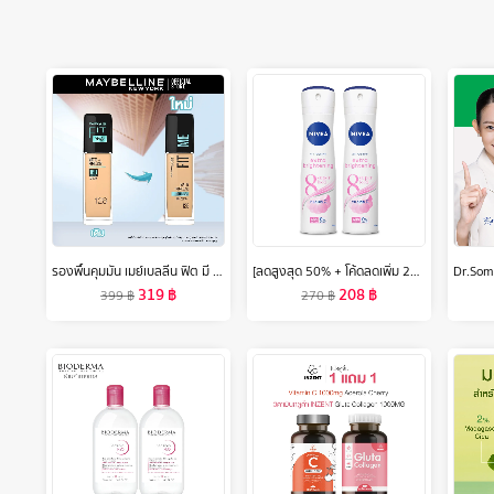
รองพื้นคุมมัน เมย์เบลลีน ฟิต มี แมท แอนด์ พอร์เลส 30 มล.MAYBELLINE FIT ME MATTE AND PORELESS LIQUID FOUNDATION 30 ML.(เครื่องสำอาง,รองพื้น,ครีมรองพื้น,เนื้อแมท)
[ลดสูงสุด 50% + โค้ดลดเพิ่ม 20%]นีเวีย เอ็กซ์ตร้า ไบรท์เทนนิ่ง 8 ซูเปอร์ ฟู้ด สเปรย์ ระงับกลิ่นกาย สำหรับผู้หญิง 150 มล. 2 ชิ้น NIVEA
319
฿
208
฿
399
฿
270
฿