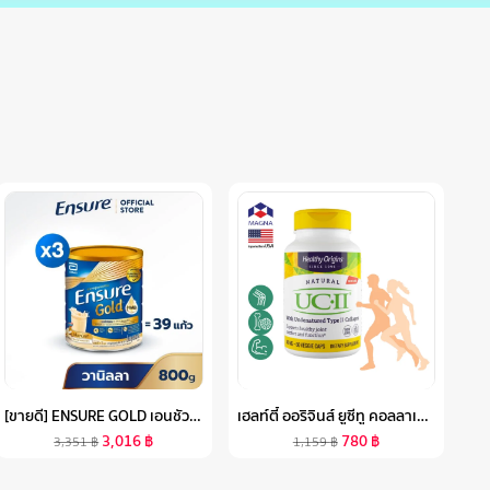
[ขายดี] ENSURE GOLD เอนชัวร์ โกลด์ กลิ่นวานิลลา 800G 3 กระป๋อง ENSURE GOLD VANILLA 800G X3
เฮลท์ตี้ ออริจินส์ ยูซีทู คอลลาเจน 40 MG X 60 เม็ด HEALTHY ORIGINS UC II UC2 คอลลาเจนไทพ์ทู /กินร่วมกับ แคลเซี่ยม กลูโคซามีน น้ำมันปลา โอเมก้า 3 พิคโนจินอล ขมิ้นชัน วิตามินดี เค คอลลาเจน กระดูก เจ็บเข่า
3,016
฿
780
฿
3,351
฿
1,159
฿