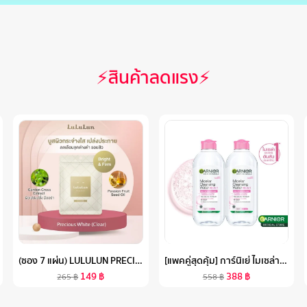
⚡สินค้าลดแรง⚡
(ซอง 7 แผ่น) LULULUN PRECIOUS CLEAR FACE MASK ลูลูลูน แผ่นมาสก์หน้า สูตรผิวกระจ่างใส อ่อนเยาว์ พรีเชียส เคลียร์
[แพคคู่สุดคุ้ม] การ์นิเย่ ไมเซล่าฝาชมพู คลีนซิ่ง วอเตอร์ เซนซิทีฟ สกิน 400มล GARNIER MICELLAR CLEANSING WATER 400MLX2 ล้างเครื่องสำอาง
149
฿
388
฿
265
฿
558
฿