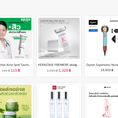
Dr.Somchai Acne Spot Touch Gel 4g เจลแต้มสิว อักเสบ สูตรเร่งด่วน
KERASTASE PREMIERE แชมพูสำหรับปัญหาผมเสียทุกประเภท บำรุงล้ำลึก พร้อมเชื่อมแกนเคราติน คืนความแข็งแรงกลับสู่เส้นผมถึง 99% 250มล. PREMIERE SHAMPOO FOR ALL TYPES OF DAMAGED HAIR 250ML (เคเรสตาส,ผมเสีย,ผมทำเคมี,ผมกลับมาสวย,ผมสวย,ผมแข็งแรง,ยาสระผม)
115
฿
1,320
฿
18,900
฿
165
฿
1,390
฿