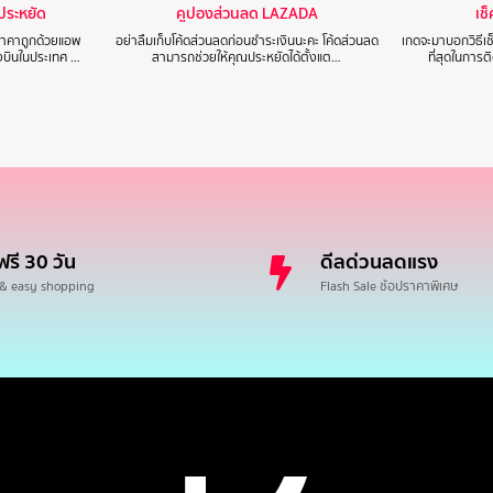
าประหยัด
คูปองส่วนลด LAZADA
เช
นราคาถูกด้วยแอพ
อย่าลืมเก็บโค้ดส่วนลดก่อนชำระเงินนะคะ โค้ดส่วนลด
เกดจะมาบอกวิธีเช
องบินในประเทศ …
สามารถช่วยให้คุณประหยัดได้ตั้งแต…
ที่สุดในการ
ฟรี 30 วัน
ดีลด่วนลดแรง
 & easy shopping
Flash Sale ช้อปราคาพิเศษ