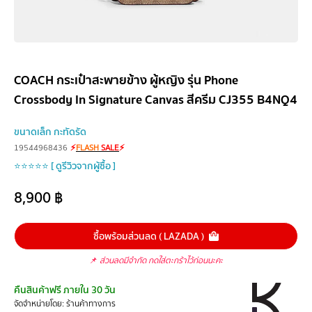
COACH กระเป๋าสะพายข้าง ผู้หญิง รุ่น Phone
Crossbody In Signature Canvas สีครีม CJ355 B4NQ4
ขนาดเล็ก กะทัดรัด
19544968436
⚡
FLASH
SALE
⚡
⭐⭐⭐⭐⭐ [ ดูรีวิวจากผู้ซื้อ ]
8,900
฿
ซื้อพร้อมส่วนลด ( LAZADA )
📌
ส่วนลดมีจำกัด กดใส่ตะกร้าไว้ก่อนนะคะ
คืนสินค้าฟรี ภายใน 30 วัน
จัดจำหน่ายโดย: ร้านค้าทางการ