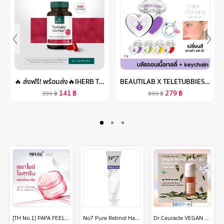
🔥 ส่งฟรี! พร้อมส่ง🔥IHERB TOMATO MIX PLUS LYCOPENE (30 แคปซูล) มะเขือเทศสกัดเข้มข้น อาหารเสริมบำรุงผิว ฟื้นฟูผิว ต้านริ้วรอย ลดรอยแดง รอยดำ ไลโคปีนสูง ไอเฮิร์บ IHERB
BEAUTILAB X TELETUBBIES COLOR-CHANGING JELLY BLUSH บลัชออนเนื้อเจลลี่ เปลี่ยนสีตามค่า PH คอลเลคชั่น เทเลทับบีส์
141
฿
279
฿
399
฿
899
฿
[TH No.1] PAPA FEEL Ceramide คลีนซิ่งบาล์ม อ่อนโยน ไม่ระคายเคือง และบำรุงผิว ละลายเมคอัพเร็วใน คลีนหมดจด รูขุมขนและสิ่งสกปรก ไม่ง้อสำลี คลีนซิ่ง CleansingBalm 40g/70g - ทุกสภาพผิว
No7 Pure Retinol Hand Cream 75ML นัมเบอร์เซเว่น เพียว เรตินอล แฮนด์ ครีม 75 มล.
Dr.Ceuracle VEGAN KOMBUCHA TEA ESSENCE วีแกน คอมบูชา ที เอสเซ้นส์ ส่วนผสมชาหมักKombucha มีProbiotics ช่วยDetoxผิว ทำให้ผิวแข็งแรง Vegan100% 150ml