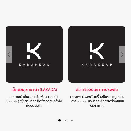
เช็คพัสดุลาซาด้า (LAZADA)
ตั๋วเครื่องบินราคาประหยัด
เกดแนะนำขั้นตอน เช็คพัสดุลาซาด้า
เกดจะพาไปจองตั๋วเครื่องบินราคาถูกด้วย
(Lazada) 📦 สามารถเช็คพัสดุลาซาด้าได้
แอพ Lazada สามารถเช็คค่าเครื่องบินใน
ทั้งบนเว็บไ…
ประเทศ …