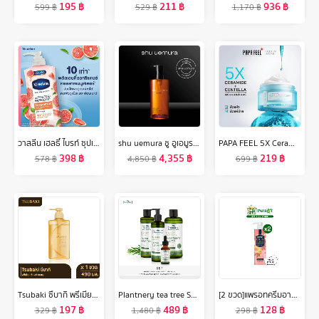
195
฿
211
฿
936
฿
599
฿
529
฿
1,170
฿
วาสลีน เฮลธี้ ไบรท์ ซุปเปอร์ฟู้ด เฟรชล็อค โลชั่น 500 มล. X2 Vaseline Healthy Bright Super Food Fresh Lock Lotion 500 ml. X2
shu uemura ชู อูเอมูระ คลีนซิ่งออยล์ ultime8 sublime tsubaki cleansing oil 450 ml สูตรน้ำมันหอมระเหยจากสึบากิ เพื่อบำรุงผิว 8 ประการ เผยผิวสวย ชุ่มชื้น อิ่มฟู
PAPA FEEL 5X Ceramide Barrier Moisturizer Gel ปัญหาผิวแห้ง แดง ผื่น คัน ลดปัญหาสิว ที่ช่วยเสริมสร้างเกราะป้องกันผิว มอยเจอร์ไรเซอร์ มอยส์เจอร์ไรเซอร์ 30g - มอยส์เจอไรเซอร์ เหมาะสำหรับผิวทุกรูปแบบ
398
฿
4,355
฿
219
฿
578
฿
4,850
฿
699
฿
Tsubaki ซึบากิ พรีเมียม รีแพร์ แชมพู (ขวดทอง) 490 มล.
Plantnery tea tree Set Exclusive First Toner /Intense Serum /Facial Cleanser /First Cleansing Water
[2 ขวด]แพรอทครีมอาบน้ำ ออยล์อินบาธ ไวท์ เพอร์เฟค 400 มล. สีชมพู [Bundle 2]Parrot Oil In Bath White Perfect 400ML สบู่เหลว Liquid soap
197
฿
489
฿
128
฿
329
฿
1,480
฿
298
฿