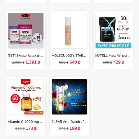
[SET] Swisse Astaxanthin + Collagen สวิสเซ เซทผิวไบร์ท อิ่มฟู กระชับ
MOLECULOGY STARTER SOFT CREAM โมเลกุลโลจี้ สตาร์ทเตอร์ ซอฟท์ ครีม
MATELL Mass Whey Protein Gainer 2 lb แมส เวย์ โปรตีน 2ปอนด์ หรือ 908กรัม Non Soy ซอย
1,391
฿
640
฿
429
฿
2,090
฿
690
฿
699
฿
Vitamin C 1000 mg ( 60 แคปซูล) Tomin™ วิตามินซี พลัส วิตามินดี ซิงก์ เสริมภูมิ แข็งแรง ลดป่วย ผิวดี
CLEAR Anti Dandruff Shampoo (2 bottles) เคลียร์ แชมพูขจัดรังแค (2 ขวด)
173
฿
199
฿
690
฿
378
฿