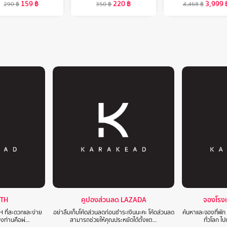
159
฿
220
฿
3,999
290
฿
350
฿
4,468
฿
 TH
คูปองส่วนลด LAZADA
จองโรง
H ที่สะดวกและง่าย
อย่าลืมเก็บโค้ดส่วนลดก่อนชำระเงินนะคะ โค้ดส่วนลด
ค้นหาและจองที่พัก
องท่านคือผ่…
สามารถช่วยให้คุณประหยัดได้ตั้งแต…
ทั่วโลก ไ