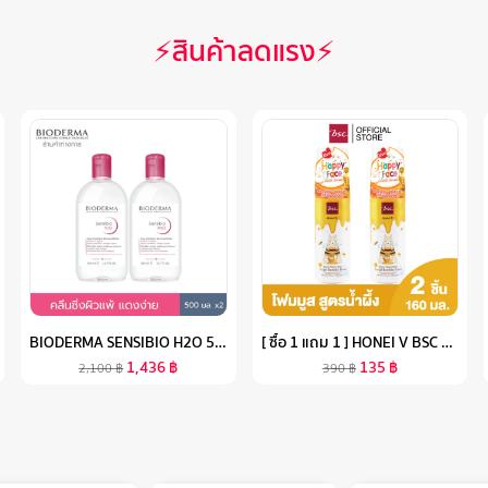
⚡สินค้าลดแรง⚡
BIODERMA SENSIBIO H2O 500ML X2 (TWIN PACK) คลีนซิ่งเช็ดทำความสะอาดผิวหน้า สำหรับผิวแพ้ ระคายง่าย
[ ซื้อ 1 แถม 1 ] HONEI V BSC SWEET HONEI BEAR FACIAL BUBBLE FOAM ปริมาณขวดละ 160 มล. บับเบิ้ลโฟม ซื้อ 1 แถม1 สุดคุ้ม
1,436
฿
135
฿
2,100
฿
390
฿