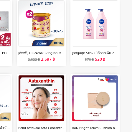
BSC SMOOTHING MATTE POWDER SPF 20 PA++ แพคคู่สุดคุ้ม (ตลับจริง 10.5 กรัม และตลับ รีฟิลแบบเติม 10.5 กรัม) แป้งที่ได้รับรางวัลการันตีจากนิตยสารชื่อดัง COSMO KISS BEAUTY AWARDS 2015 เครื่องสำอาง แป้ง พัฟ
[ส่งฟรี] Glucerna SR กลูเซอนา เอสอาร์ กลิ่นวานิลลา 800g 2 กระป๋อง Glucerna SR Vanilla 800g x2 สำหรับผู้ป่วยเบาหวาน
[ลดสูงสุด 50% + โค้ดลดเพิ่ม 20%]นีเวีย เรเดียนท์ โรส ไบรท์ โลชั่น 525 มล. 2 ชิ้น NIVEA
2,597
฿
520
฿
2,822
฿
578
฿
[ส่งฟรี] Ensure Gold เอนชัวร์ โกลด์ กลิ่นวานิลลา 800g 4 กระป๋อง Ensure Gold Vanilla 800g x4
Bomi AstaReal Asta Concentrate 6 (30 Capsules) แอสตาแซนธิน ผิวกระชับ เนียนนุ่ม ชุ่มชื้น ดูแลความหมองคล้ำ เสริมความแข็งแรงให้ผิว
RAN Bright Touch Cushion by Pom Vinij รัน ไบร์ท ทัช คุชชั่น บาย ป้อม วินิจ