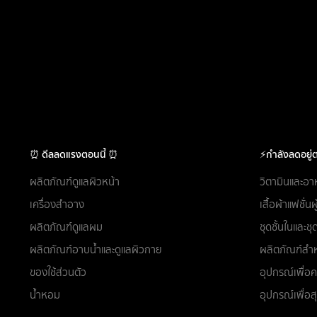
⏰ ดีลลดแรงตอนนี้ ⏰
⚡กำลังลดอยู่ต
ผลิตภัณฑ์ดูแลผิวหน้า
วิตามินและอา
เครื่องสำอาง
เสื้อผ้าแฟชั่น
ผลิตภัณฑ์ดูแลผม
ชุดชั้นในและ
ผลิตภัณฑ์อาบน้ำและดูแลผิวกาย
ผลิตภัณฑ์สำห
ของใช้ส่วนตัว
อุปกรณ์เพื่
น้ำหอม
อุปกรณ์เพื่อ