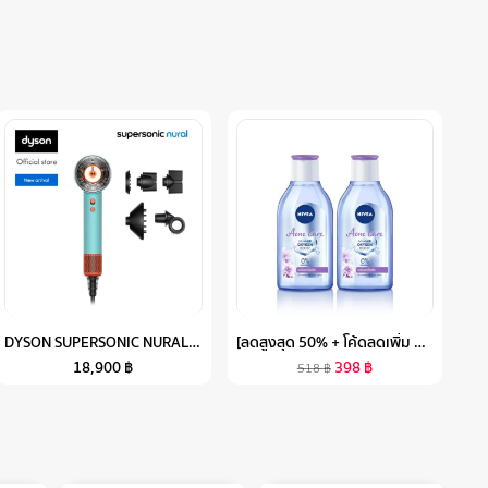
DYSON SUPERSONIC NURAL™ HAIR DRYER (CERAMIC PATINA/TOPAZ) ไดร์เป่าผม ไดสัน
[ลดสูงสุด 50% + โค้ดลดเพิ่ม 20%]นีเวีย ไมเซล่า เช็ดเครื่องสำอาง แอคเน่ แคร์ เมคอัพ เคลียร์ 400 มล. 2 ชิ้น NIVEA
18,900
฿
398
฿
518
฿