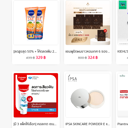
[ลดสูงสุด 50% + โค้ดลดเพิ่ม 20%]นีเวียเอ็กซ์ตร้า ไบรท์ ซี แอนด์ อีวิตามิน โลชั่น 320มล. 2 ชิ้น NIVEA
แชมพูปิดผมขาวหอมเกศ 6 ซอง แถม 1 ซอง
329
฿
324
฿
439
฿
800
฿
IPSA SKINCARE POWDER E แป้งบำรุงผิวเพื่อล๊อคความชุ่มชื้น (ผลิต 09/22)
[มี 3 แพ็คให้เลือก] คอลเกต เซนซิทีฟโปรรีลีฟ ไวท์เทนนิ่ง 110 กรัม Colgate Sensitive Pro Relief Whitening 110g