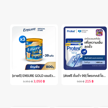
[ขายดี] ENSURE GOLD เอนชัวร์ โกลด์ กลิ่นธัญพืช 800G 3 กระป๋อง ENSURE GOLD WHEAT 800G X3
[ส่งฟรี ขั้นต่ำ 99] โพรเทคส์ ไอซ์ซี่ คูล ถุงเติม 400 มล. รวม 4 ถุง ให้ความรู้สึกเย็นสดชื่นสุดขั้ว (เจลอาบน้ำ, สบู่อาบน้ำ) PROTEX ICY COOL REFILL 400ML TOTAL 4 BAGS FOR THE POWER OF COOLINESS (SHOWER GEL, BODY WASH)
3,050
฿
215
฿
3,351
฿
500
฿