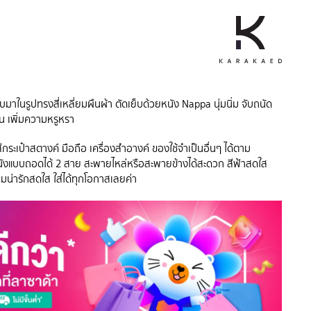
มาในรูปทรงสี่เหลี่ยมผืนผ้า ตัดเย็บด้วยหนัง Nappa นุ่มนิ่ม จับถนัด
ิน เพิ่มความหรูหรา
่กระเป๋าสตางค์ มือถือ เครื่องสำอางค์ ของใช้จำเป็นอื่นๆ ได้ตาม
งแบบถอดได้ 2 สาย สะพายไหล่หรือสะพายข้างได้สะดวก สีฟ้าสดใส
มน่ารักสดใส ใส่ได้ทุกโอกาสเลยค่า