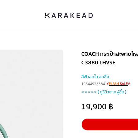
COACH กระเป๋าสะพายไหล่ 
C3880 LHVSE
สีฟ้าสดใส สดชื่น
19544928384
⚡
FLASH
SALE
⚡
⭐⭐⭐⭐⭐ [ ดูรีวิวจากผู้ซื้อ ]
19,900
฿