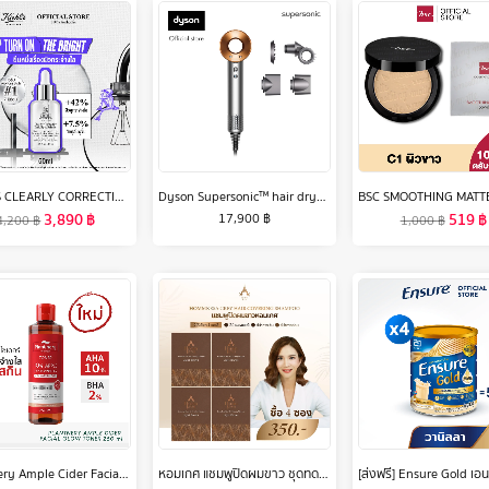
KIEHL'S CLEARLY CORRECTIVE DARK SPOT SOLUTION 50ML คีลส์ เคลียร์ลี่ คอเรคทีฟ ดาร์ก สปอต โซลูชั่น เซรั่มปรับสีผิวให้สม่ำเสมอ ลดเลือนจุดด่างดำ
Dyson Supersonic™ hair dryer HD15 (Nickel/Copper) ไดร์เป่าผม สีนิกเกิล/ริชคอปเปอร์
3,890
฿
519
฿
17,900
฿
4,200
฿
1,000
฿
Plantnery Ample Cider Facial Glow Toner 250 ml
หอมเกศ แชมพูปิดผมขาว ชุดทดลอง4ซอง350บาท ขนาด30ml.