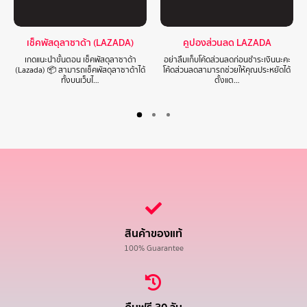
เช็คพัสดุลาซาด้า (LAZADA)
คูปองส่วนลด LAZADA
เกดแนะนำขั้นตอน เช็คพัสดุลาซาด้า
อย่าลืมเก็บโค้ดส่วนลดก่อนชำระเงินนะคะ
(Lazada) 📦 สามารถเช็คพัสดุลาซาด้าได้
โค้ดส่วนลดสามารถช่วยให้คุณประหยัดได้
ทั้งบนเว็บไ…
ตั้งแต…
สินค้าของแท้
100% Guarantee