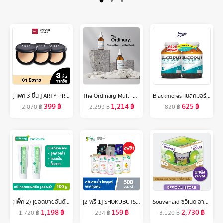
[ แพค 3 ชิ้น ] ARTY PROFESSIONAL SUPER PERFECT POWDER SPF 25 PA++ แป้งผสมรองพื้น เครื่องสำอาง แป้งสำหรับใบหน้า แป้งพัฟ นวัตกรรม LL Base Powder เป็นเนื้อแป้งอณูเล็ก เนื
The Ordinary Multi-peptide Serum for Hair Density- 60m l[แพคคู่ 2pcs เอสเซ้นส์ทรีทเม้นต์บำรุงผมให้แข็งแรงและแข็งแรง
Blackmores แบลคมอร์ส ฟิช ออย 1000 มก. 80 แคปซูล แพ็คคู่
399
฿
1,214
฿
625
฿
2,070
฿
2,299
฿
820
฿
(แพ็ค 2) [ยอดขายอันดับ 1 ในร้านขายยา] Smooth E Cream 100 g. ครีมเวชสำอางลดเลือนริ้วรอย รอยแผลเป็น จุดจ่างดำจากสิว โชว์หน้าใส ไร้ริ้วรอย สมูทอีครีม
[2 ฟรี 1] SHOKUBUTSU ครีมอาบน้ำ โชกุบุสซึ รีฟิล ถุงเติม 500 มล. (เลือกสูตร)
Souvenaid ซูวีเนด อาหารสำหรับผู้ที่มีอาการอัลไซเมอร์ระยะเริ่มแรก กลิ่นคาปูชิโน ยกลัง (24 ขวดx125มล.) (อาหารทางการแพทย์)
1,198
฿
159
฿
2,730
฿
1,720
฿
294
฿
3,120
฿