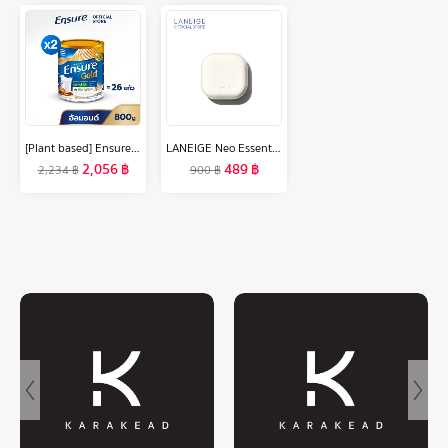
[Plant based] Ensure Gold เอนชัวร์ โกลด์ กลิ่นอัลมอนด์ สูตรโปรตีนธัญพืช 800g 2 กระป๋อง Ensure Gold Plant Based 800gx2
LANEIGE Neo Essential Blurring Finish Powder 7g แป้งฝุ่นเซ็ตเมคอัพ ช่วยเบลอผิวและปรับผิวให้เรียบเนียน
2,056
฿
489
฿
2,234
฿
900
฿