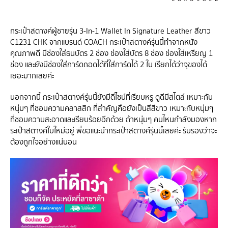
กระเป๋าสตางค์ผู้ชายรุ่น 3-In-1 Wallet In Signature Leather สีขาว
C1231 CHK จากแบรนด์ COACH กระเป๋าสตางค์รุ่นนี้ทำจากหนัง
คุณภาพดี มีช่องใส่ธนบัตร 2 ช่อง ช่องใส่บัตร 8 ช่อง ช่องใส่เหรียญ 1
ช่อง และยังมีช่องใส่การ์ดถอดได้ที่ใส่การ์ดได้ 2 ใบ เรียกได้ว่าจุของได้
เยอะมากเลยค่ะ
นอกจากนี้ กระเป๋าสตางค์รุ่นนี้ยังมีดีไซน์ที่เรียบหรู ดูดีมีสไตล์ เหมาะกับ
หนุ่มๆ ที่ชอบความคลาสสิก ที่สำคัญคือยังเป็นสีสีขาว เหมาะกับหนุ่มๆ
ที่ชอบความสะอาดและเรียบร้อยอีกด้วย ถ้าหนุ่มๆ คนไหนกำลังมองหาก
ระเป๋าสตางค์ใบใหม่อยู่ พี่ขอแนะนำกระเป๋าสตางค์รุ่นนี้เลยค่ะ รับรองว่าจะ
ต้องถูกใจอย่างแน่นอน