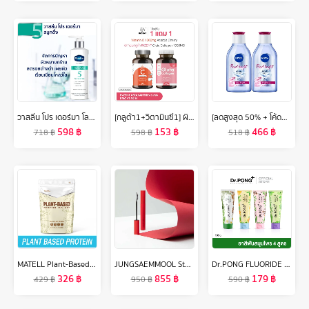
วาสลีน โปร เดอร์มา โลชั่น บอดี้แอมพูล เข้มข้นเหมือนเซรั่มผิวหน้า 250 มล. Vaseline Proderma Body Lotion 250 ml.
[กลูต้า1+วิตามินซี1] ผิวเนียน+ป้องกันUV เสริมภูมิ ดูแลผิว ปรับผิวกระจ่างใส ผิว ใส อินเซ้นส์ INZENT ส่งฟรี
[ลดสูงสุด 50% + โค้ดลดเพิ่ม 20%]นีเวีย ไมเซล่า เช็ดเครื่องสำอาง เพิร์ลไบรท์ 400 มล. 2 ชิ้น NIVEA
598
฿
153
฿
466
฿
718
฿
598
฿
518
฿
MATELL Plant-Based Protein Isolate แพลนต์เบสด์ ไอโซเลท โปรตีนพืช 7 ชนิด Non Whey เวย์ 908g
JUNGSAEMMOOL Style Up Lash Mascara 7g จองแซมมุล สไตล์ อัพ ลาช มาสคาร่า
Dr.PONG FLUORIDE TOOTHPASTE ยาสีฟันสมุนไพร 4 สูตร
326
฿
855
฿
179
฿
429
฿
950
฿
590
฿