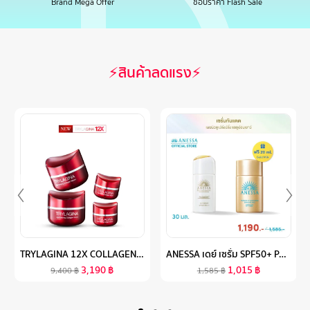
Brand Mega Offer
ช้อปราคา Flash Sale
⚡สินค้าลดแรง⚡
TRYLAGINA 12X COLLAGEN ไตรลาจิน่า คอลลาเจน 12X เซรั่มคืนความอ่อนเยาว์ครบ 5 มิติ 2 กระปุก ฟรี ขนาดพกพา 2 กระปุก
ANESSA เดย์ เซรั่ม SPF50+ PA++++ ฟรี เพอร์เฟค ยูวี ซันสกรีน สกินแคร์ มิลค์ NA SPF50+ PA++++ 20 มล.
3,190
฿
1,015
฿
9,400
฿
1,585
฿